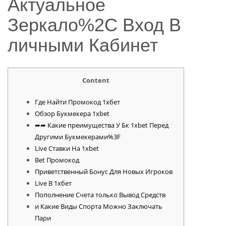
Актуальное
Зеркало%2C Вход В
личными Кабинет
Content
Где Найти Промокод 1хбет
Обзор Букмекера 1xbet
➦➦ Какие преимущества У Бк 1xbet Перед
Другими Букмекерами%3F
Live Ставки На 1xbet
Bet Промокод
Приветственный Бонус Для Новых Игроков
Live В 1хбет
Пополнение Счета только Вывод Средств
и Какие Виды Спорта Можно Заключать
Пари