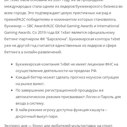
международых стала одним из лидеров букмекерского бизнеса во
всем городе. Это подтверждает целую престижных наград и
премий%2C победителем и номинантом которых становилось
букмекер — SBC Awards%2C Global Gaming Awards и International
Gaming Awards. Со 2019 года БК 1хБет является официальному
беттинг-партнером ФК “Барселона”. Букмекерская контора 1xbet
уже не другой год считается единственным из лидеров и сфере
беттинга а онлайн-развлечений.
Букмекерская компания 1xBet не имеет лицензии ФНС на
осуществление деятельности на пределах РФ.
Каждый беттер может сделать прогноз ноунсом ситуации
на рынке валют.
По завершению регистрационной процедуры же
автоматическом режиме присваивают Логин и Пароль для
входа а систему.
В лайв-режиме игроку доступна функция кэшаута –
досрочный выкуп пари.
Экспресс дня — бонус дли любителей мультиставок на спорт.