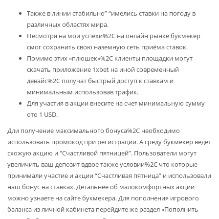
Также в линии стабильно” “имелись ставки на погоду в
различных областях мира.
Несмотря на мои успехи%2C на онлайн рынке букмекер
смог сохранить свою наземную сеть приёма ставок.
Помимо этих «плюшек»%2C клиенты площадки могут
скачать приложение 1xbet на иной современный
девайс%2C получат быстрый доступ к ставкам и
минимальным использовав трафик.
Для участия в акции внесите на счет минимальную сумму
ото 1 USD.
Дли получение максимального бонуса%2C необходимо
использовать промокод при регистрации. А среду букмекер ведет
схожую акцию и “Счастливой пятницей”. Пользователи могут
увеличить ваш депозит вдвое также условии%2C что которые
принимали участие и акции “Счастливая пятница” и использовали
наш бонус на ставках. Детальнее об малокомфортных акции
можно узнаете на сайте букмекера. Для пополнения игрового
баланса из личной кабинета перейдите же раздел «Пополнить