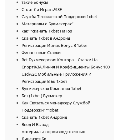
такие Бонусы
Стоит Ли Играть%3F
Служба Технической Поддержки 1xbet
Материалы о Букмекерах”
как” “скачать 1xbet На Ios
Скачать 1xbet в Андроид
Регистрация И знак Бонус В 1хбет
Финансовые Ставки
Bet Букмекерская Контора – Ставки На
Спорт%3A Линия И Коэффициенты Бонус 100
Usd%2C Мобильные Приложения И
Регистрация В Бк 1хбет
Букмекерская Компания 1xbet
Бет (1xbet) Букмекер
Как Связаться менаджеру Службой
Поддержки” “1xbet
Скачать 1xbet Андроид
Ввод И Вывод
материальнопроизводственных
Лицензия Бк