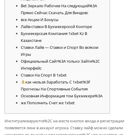
Bet Зеркало Рабочее На следующий%3A
Прямо Сейчас Скачать Для Виндовс
все Акции И Бонусы
Лайв-ставки В Букмекерской Конторе
Букмекерская Компания 1xbet Kz В
Казахстане
Ставки Лайв — Ставки и Спорт Во всяком
Игры
Официальный Сайт%3A только Зайти%2C
Интерфейс
Ставки На Спорт В 1xbet
как нельзя Заработать С 1xbet%3F
Прогнозы На Спортивные События
Основная Информация том Букмекере%3A
же Пополнить Счет же 1xbet
Институализируются%2C на месте кнопок входа и регистрации
появляется линк в аккаунт игрока. Ставку лайф можно сделали
незадолго до до матча или соревнования%2C что значительно