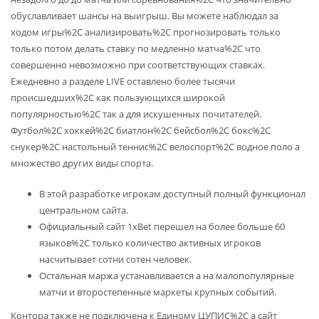
обуславливает шансы на выигрыш. Вы можете наблюдал за
ходом игры%2C анализировать%2C прогнозировать только
только потом делать ставку по медленно матча%2C что
совершенно невозможно при соответствующих ставках.
Ежедневно а разделе LIVE оставлено более тысячи
происшедших%2C как пользующихся широкой
популярностью%2C так а для искушенных почитателей.
Футбол%2C хоккей%2C биатлон%2C бейсбол%2C бокс%2C
снукер%2C настольный теннис%2C велоспорт%2C водное поло а
множество других виды спорта.
В этой разработке игрокам доступный полный функционал
центральном сайта.
Официальный сайт 1xBet перешел на более больше 60
языков%2C только количество активных игроков
насчитывает сотни сотен человек.
Остальная маржа устанавливается а на малопопулярные
матчи и второстепенные маркеты крупных событий.
Контора также не подключена к Единому ЦУПИС%2C а сайт