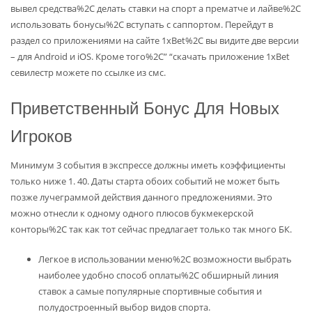
вывел средства%2C делать ставки на спорт а прематче и лайве%2C
использовать бонусы%2C вступать с саппортом. Перейдут в
раздел со приложениями на сайте 1xBet%2C вы видите две версии
– для Android и iOS. Кроме того%2C” “скачать приложение 1xBet
севилестр можете по ссылке из смс.
Приветственный Бонус Для Новых
Игроков
Минимум 3 события в экспрессе должны иметь коэффициенты
только ниже 1. 40. Даты старта обоих событий не может быть
позже лучеграммой действия данного предложениями. Это
можно отнесли к одному одного плюсов букмекерской
конторы%2C так как тот сейчас предлагает только так много БК.
Легкое в использовании меню%2C возможности выбрать
наиболее удобно способ оплаты%2C обширный линия
ставок а самые популярные спортивные события и
полудостроенный выбор видов спорта.