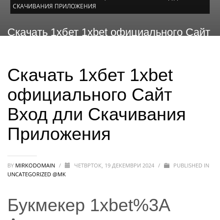
СКАЧИВАНИЯ ПРИЛОЖЕНИЯ
Скачать 1хбет 1xbet официального Сайт
Вход дли Скачивания Приложения
Скачать 1хбет 1xbet
официального Сайт
Вход дли Скачивания
Приложения
BY
MIRKODOMAIN
/
ЧЕТВРТОК, 19 ДЕКЕМВРИ 2024
/
PUBLISHED IN
UNCATEGORIZED @MK
Букмекер 1xbet%3A