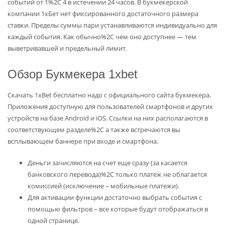
событий от 1%2C 4 в истечении 24 часов. В букмекерской
компании 1хБет нет фиксированного достаточного размера
ставки. Пределы суммы пари устанавливаются индивидуально для
каждый события. Как обычно%2C чем оно доступнее — тем
выветривавшей и предельный лимит.
Обзор Букмекера 1xbet
Скачать 1xBet бесплатно надо с официального сайта букмекера.
Приложения доступную для пользователей смартфонов и других
устройств на базе Android и iOS. Ссылки на них располагаются в
соответствующем разделе%2C а также встречаются вы
всплывающем баннере при входе и смартфона.
Деньги зачисляются на счет еще сразу (за касается
банковского перевода)%2C только платеж не облагается
комиссией (исключение – мобильные платежи).
Для активации функции достаточно выбрать события с
помощью фильтров – все которые будут отображаться в
одной странице.