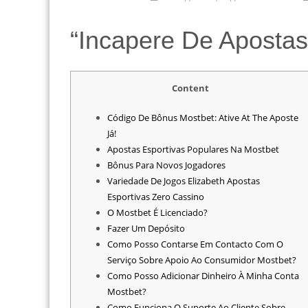
“Incapere De Apostas
Content
Código De Bônus Mostbet: Ative At The Aposte
Já!
Apostas Esportivas Populares Na Mostbet
Bônus Para Novos Jogadores
Variedade De Jogos Elizabeth Apostas
Esportivas Zero Cassino
O Mostbet É Licenciado?
Fazer Um Depósito
Como Posso Contarse Em Contacto Com O
Serviço Sobre Apoio Ao Consumidor Mostbet?
Como Posso Adicionar Dinheiro À Minha Conta
Mostbet?
Como Funciona O Suporte Ao Cliente Sobre