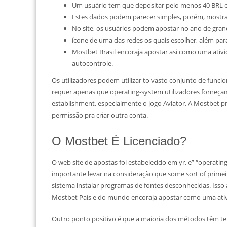
Um usuário tem que depositar pelo menos 40 BRL e
Estes dados podem parecer simples, porém, mostr
No site, os usuários podem apostar no ano de grand
ícone de uma das redes os quais escolher, além pa
Mostbet Brasil encoraja apostar asi como uma ativ
autocontrole.
Os utilizadores podem utilizar to vasto conjunto de funci
requer apenas que operating-system utilizadores forneça
establishment, especialmente o jogo Aviator. A Mostbet 
permissão pra criar outra conta.
O Mostbet É Licenciado?
O web site de apostas foi estabelecido em yr, e” “operatin
importante levar na consideração que some sort of primeira
sistema instalar programas de fontes desconhecidas. Isso 
Mostbet País e do mundo encoraja apostar como uma ativi
Outro ponto positivo é que a maioria dos métodos têm te