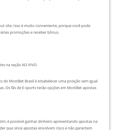
out site. Isso é muito conveniente, porque você pode
e várias promoções e receber bônus.
tes na seção AO VIVO.
vo do MostBet Brasil é estabelecer uma posição sem igual
stas. Os fãs de E-sports terão opções em MostBet apostas
Sim, é possível ganhar dinheiro apresentando apostas na
nder que since apostas envolvem risco e não garantem