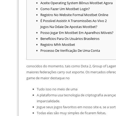
Aceite Operating System Bônus Mostbet Agora
Como Fazer Um Mostbet Login?
Registro No Website Formal Mostbet Online
É Possível Assistir A Transmissões Ao Vivo 2
Jogos Na Odaie De Apostas Mostbet?
Posso Jogar Em Mostbet Em Aparelhos Móveis?
Benefícios Para Os Usuários Brasileiros
Registro Mhh Mostbet
Processo De Verificação De Uma Conta
conocidos do momento, tais como Dota 2, Group of Legend
maiores federações carry out esporte. Os mercados oferec
game de maior destaque no
Tudo isso no meio de uma
A plataforma usa tecnologia de criptografia avanç
imparcialidade.
Jogue seus jogos favoritos em nosso site e, se a so
Todas elas são muy simples de ficarem feitas,