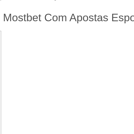
 Mostbet Com Apostas Espor