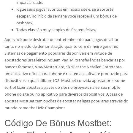
imparcialidade.
Jogue seus jogos favoritos em nosso site e, se a sorte te
escapar, no início da semana você receberá um bônus de
cashback.
Todas elas são muy simples de ficarem feitas,
Aqui você pode desfrutar do entretenimento para jogos de albur
tanto no modo de demonstração quanto com dinheiro genuine.
Sistemas de pagamento populares disponíveis em virtude de
apostadores Brasileiros incluem PayTM, transferências bancárias por
bancos famosos, Visa/MasterCard, Skrill at the Neteller. Entretanto,
um aplicativo oficial para Iphone é related ao software produzido para
dispositivos o qual utilizam IOS. Mostbet convida apostadores some
sort of fazer apostas através do site no browser, na versão mobile
phone do site ou no aplicativo para diversos dispositivos. A casa de
apostas MostBet tem opções de apostar na ligas populares através do
mundo como the Uefa Champions
Código De Bônus Mostbet: