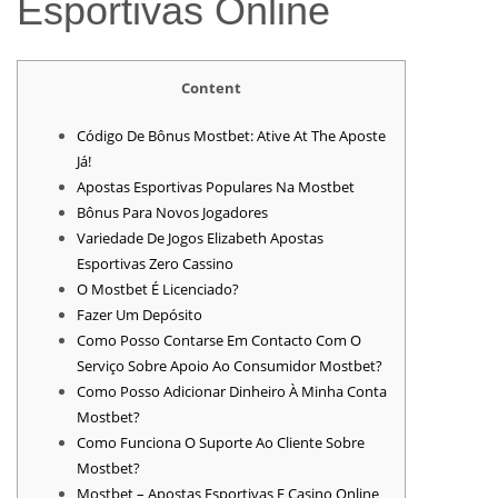
Esportivas Online
Content
Código De Bônus Mostbet: Ative At The Aposte
Já!
Apostas Esportivas Populares Na Mostbet
Bônus Para Novos Jogadores
Variedade De Jogos Elizabeth Apostas
Esportivas Zero Cassino
O Mostbet É Licenciado?
Fazer Um Depósito
Como Posso Contarse Em Contacto Com O
Serviço Sobre Apoio Ao Consumidor Mostbet?
Como Posso Adicionar Dinheiro À Minha Conta
Mostbet?
Como Funciona O Suporte Ao Cliente Sobre
Mostbet?
Mostbet – Apostas Esportivas E Casino Online