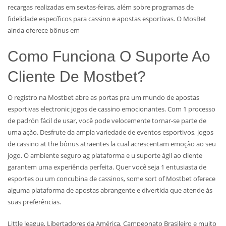
recargas realizadas em sextas-feiras, além sobre programas de
fidelidade específicos para cassino e apostas esportivas. O MosBet
ainda oferece bônus em
Como Funciona O Suporte Ao
Cliente De Mostbet?
O registro na Mostbet abre as portas pra um mundo de apostas
esportivas electronic jogos de cassino emocionantes. Com 1 processo
de padrón fácil de usar, você pode velocemente tornar-se parte de
uma ação. Desfrute da ampla variedade de eventos esportivos, jogos
de cassino at the bônus atraentes la cual acrescentam emoção ao seu
jogo. O ambiente seguro ag plataforma e u suporte ágil ao cliente
garantem uma experiência perfeita. Quer você seja 1 entusiasta de
esportes ou um concubina de cassinos, some sort of Mostbet oferece
alguma plataforma de apostas abrangente e divertida que atende às
suas preferências.
Little league, Libertadores da América, Campeonato Brasileiro e muito