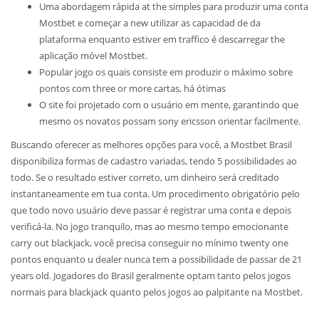
Uma abordagem rápida at the simples para produzir uma conta
Mostbet e começar a new utilizar as capacidad de da
plataforma enquanto estiver em traffico é descarregar the
aplicação móvel Mostbet.
Popular jogo os quais consiste em produzir o máximo sobre
pontos com three or more cartas, há ótimas
O site foi projetado com o usuário em mente, garantindo que
mesmo os novatos possam sony ericsson orientar facilmente.
Buscando oferecer as melhores opções para você, a Mostbet Brasil
disponibiliza formas de cadastro variadas, tendo 5 possibilidades ao
todo. Se o resultado estiver correto, um dinheiro será creditado
instantaneamente em tua conta. Um procedimento obrigatório pelo
que todo novo usuário deve passar é registrar uma conta e depois
verificá-la. No jogo tranquilo, mas ao mesmo tempo emocionante
carry out blackjack, você precisa conseguir no mínimo twenty one
pontos enquanto u dealer nunca tem a possibilidade de passar de 21
years old. Jogadores do Brasil geralmente optam tanto pelos jogos
normais para blackjack quanto pelos jogos ao palpitante na Mostbet.