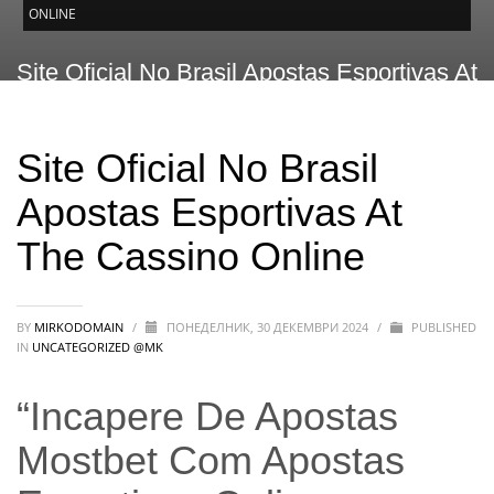
ONLINE
Site Oficial No Brasil Apostas Esportivas At
The Cassino Online
Site Oficial No Brasil
Apostas Esportivas At
The Cassino Online
BY
MIRKODOMAIN
/
ПОНЕДЕЛНИК, 30 ДЕКЕМВРИ 2024
/
PUBLISHED
IN
UNCATEGORIZED @MK
“Incapere De Apostas
Mostbet Com Apostas