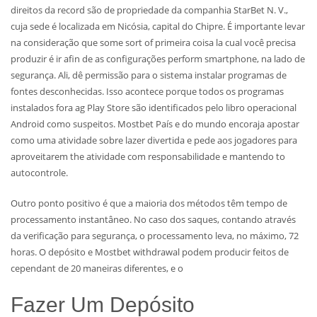
direitos da record são de propriedade da companhia StarBet N. V.,
cuja sede é localizada em Nicósia, capital do Chipre. É importante levar
na consideração que some sort of primeira coisa la cual você precisa
produzir é ir afin de as configurações perform smartphone, na lado de
segurança. Ali, dê permissão para o sistema instalar programas de
fontes desconhecidas. Isso acontece porque todos os programas
instalados fora ag Play Store são identificados pelo libro operacional
Android como suspeitos. Mostbet País e do mundo encoraja apostar
como uma atividade sobre lazer divertida e pede aos jogadores para
aproveitarem the atividade com responsabilidade e mantendo to
autocontrole.
Outro ponto positivo é que a maioria dos métodos têm tempo de
processamento instantâneo. No caso dos saques, contando através
da verificação para segurança, o processamento leva, no máximo, 72
horas. O depósito e Mostbet withdrawal podem producir feitos de
cependant de 20 maneiras diferentes, e o
Fazer Um Depósito