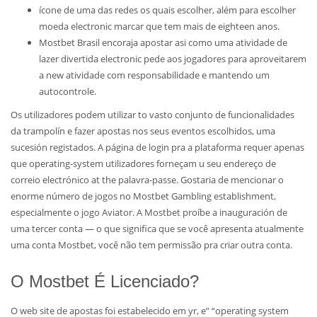
ícone de uma das redes os quais escolher, além para escolher
moeda electronic marcar que tem mais de eighteen anos.
Mostbet Brasil encoraja apostar asi como uma atividade de
lazer divertida electronic pede aos jogadores para aproveitarem
a new atividade com responsabilidade e mantendo um
autocontrole.
Os utilizadores podem utilizar to vasto conjunto de funcionalidades
da trampolín e fazer apostas nos seus eventos escolhidos, uma
sucesión registados. A página de login pra a plataforma requer apenas
que operating-system utilizadores forneçam u seu endereço de
correio electrónico at the palavra-passe. Gostaria de mencionar o
enorme número de jogos no Mostbet Gambling establishment,
especialmente o jogo Aviator. A Mostbet proíbe a inauguración de
uma tercer conta — o que significa que se você apresenta atualmente
uma conta Mostbet, você não tem permissão pra criar outra conta.
O Mostbet É Licenciado?
O web site de apostas foi estabelecido em yr, e” “operating system