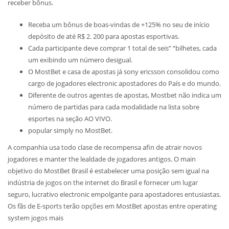
receber bônus.
Receba um bônus de boas-vindas de +125% no seu de início
depósito de até R$ 2. 200 para apostas esportivas.
Cada participante deve comprar 1 total de seis” “bilhetes, cada
um exibindo um número desigual.
O MostBet e casa de apostas já sony ericsson consolidou como
cargo de jogadores electronic apostadores do País e do mundo.
Diferente de outros agentes de apostas, Mostbet não indica um
número de partidas para cada modalidade na lista sobre
esportes na seção AO VIVO.
popular simply no MostBet.
A companhia usa todo clase de recompensa afin de atrair novos
jogadores e manter the lealdade de jogadores antigos. O main
objetivo do MostBet Brasil é estabelecer uma posição sem igual na
indústria de jogos on the internet do Brasil e fornecer um lugar
seguro, lucrativo electronic empolgante para apostadores entusiastas.
Os fãs de E-sports terão opções em MostBet apostas entre operating
system jogos mais