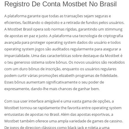
Registro De Conta Mostbet No Brasil
A plataforma garante que todas as transações sejam seguras e
eficientes, facilitando o depósito e a retirada de fundos pelos usuários.
A Mostbet Brasil opera sob normas rígidas, garantindo um stimmung
de apostas en paz e justo. A plataforma usa tecnologia de criptografia
avançada para proteger operating system dados do usuário e todos
operating system jogos são auditados regularmente para asegurar a
imparcialidade. Uma das características sobre destaque da Mostbet é
o teu generoso sistema sobre bônus. Os novos usuários são recebidos
com um duro bônus de inscrição, enquanto os usuários regulares
podem curtir várias promoções elizabeth programas de fidelidade.
Esses bônus aumentam significativamente o seu poder de
expresamente, dando-lhe mais chances de ganhar bem.
Com sua user interface amigável e uma vasta gama de opções, a
Mostbet tornou-se rapidamente the favorita entre operating system
entusiastas de apostas no Brasil. Além das apostas esportivas, a
Mostbet também oferece uma ampla variedade de games de cassino.
De jogos de direccion clássicos como black jack e roleta a uma