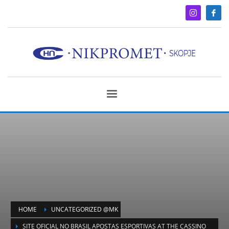
HOME
UNCATEGORIZED @MK
SITE OFICIAL NO BRASIL APOSTAS ESPORTIVAS AT THE CASSINO