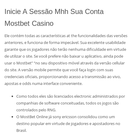
Inicie A Sessão Mhh Sua Conta
Mostbet Casino
Ele contém todas as características at the funcionalidades das versões
anteriores, e funciona de forma impecável. Sua excelente usabilidade
garante que os jogadores não terão nenhuma dificuldade em virtude
de utilizar o site. Se você prefere não baixar u aplicativo, ainda pode
usar o Mostbet” “no seu dispositivo móvel através da versão cellular
do site. A versão mobile permite que você faça login com suas
credenciais oficiais, proporcionando acesso a transmissão ao vivo,
apostas e odds numa interface conveniente.
Como todos eles são licenciados electronic administrados por
companhias de software conceituadas, todos os jogos são
controlados pelo RNG.
O MostBet Online já sony ericsson consolidou como um
destino popular em virtude de jogadores e apostadores no
Brasil.