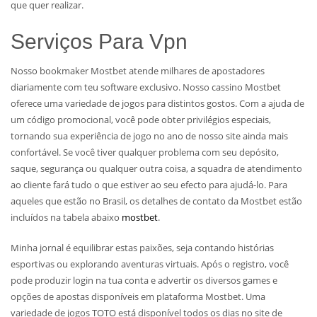
que quer realizar.
Serviços Para Vpn
Nosso bookmaker Mostbet atende milhares de apostadores
diariamente com teu software exclusivo. Nosso cassino Mostbet
oferece uma variedade de jogos para distintos gostos. Com a ajuda de
um código promocional, você pode obter privilégios especiais,
tornando sua experiência de jogo no ano de nosso site ainda mais
confortável. Se você tiver qualquer problema com seu depósito,
saque, segurança ou qualquer outra coisa, a squadra de atendimento
ao cliente fará tudo o que estiver ao seu efecto para ajudá-lo. Para
aqueles que estão no Brasil, os detalhes de contato da Mostbet estão
incluídos na tabela abaixo
mostbet
.
Minha jornal é equilibrar estas paixões, seja contando histórias
esportivas ou explorando aventuras virtuais. Após o registro, você
pode produzir login na tua conta e advertir os diversos games e
opções de apostas disponíveis em plataforma Mostbet. Uma
variedade de jogos TOTO está disponível todos os dias no site de