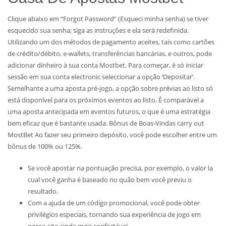
Clique abaixo em “Forgot Password” (Esqueci minha senha) se tiver
esquecido sua senha; siga as instruções e ela será redefinida.
Utilizando um dos métodos de pagamento aceites, tais como cartões
de crédito/débito, e-wallets, transferências bancárias, e outros, pode
adicionar dinheiro à sua conta Mostbet. Para começar, é só iniciar
sessão em sua conta electronic seleccionar a opção ‘Depositar’.
Semelhante a uma aposta pré-jogo, a opção sobre prévias ao listo só
está disponível para os próximos eventos ao listo. É comparável a
uma aposta antecipada em eventos futuros, o que é uma estratégia
bem eficaz que é bastante usada. Bônus de Boas-Vindas carry out
MostBet Ao fazer seu primeiro depósito, você pode escolher entre um
bônus de 100% ou 125%.
Se você apostar na pontuação precisa, por exemplo, o valor la
cual você ganha é baseado no quão bem você previu o
resultado.
Com a ajuda de um código promocional, você pode obter
privilégios especiais, tornando sua experiência de jogo em
nosso site ainda mais confortável.