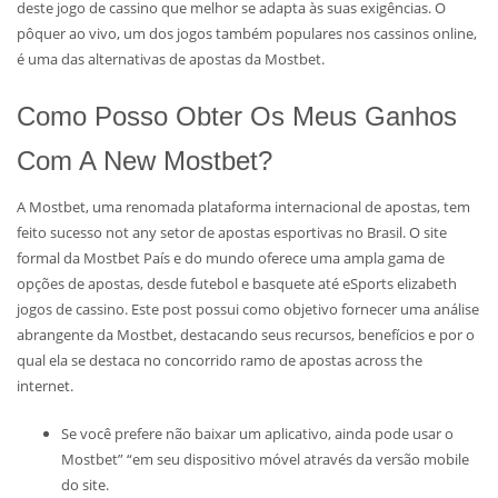
deste jogo de cassino que melhor se adapta às suas exigências. O
pôquer ao vivo, um dos jogos também populares nos cassinos online,
é uma das alternativas de apostas da Mostbet.
Como Posso Obter Os Meus Ganhos
Com A New Mostbet?
A Mostbet, uma renomada plataforma internacional de apostas, tem
feito sucesso not any setor de apostas esportivas no Brasil. O site
formal da Mostbet País e do mundo oferece uma ampla gama de
opções de apostas, desde futebol e basquete até eSports elizabeth
jogos de cassino. Este post possui como objetivo fornecer uma análise
abrangente da Mostbet, destacando seus recursos, benefícios e por o
qual ela se destaca no concorrido ramo de apostas across the
internet.
Se você prefere não baixar um aplicativo, ainda pode usar o
Mostbet” “em seu dispositivo móvel através da versão mobile
do site.