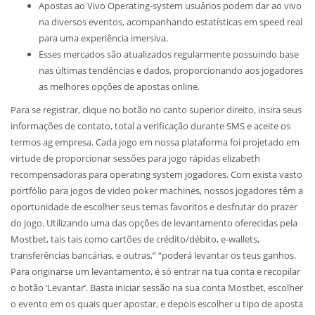
Apostas ao Vivo Operating-system usuários podem dar ao vivo
na diversos eventos, acompanhando estatísticas em speed real
para uma experiência imersiva.
Esses mercados são atualizados regularmente possuindo base
nas últimas tendências e dados, proporcionando aos jogadores
as melhores opções de apostas online.
Para se registrar, clique no botão no canto superior direito, insira seus
informações de contato, total a verificação durante SMS e aceite os
termos ag empresa. Cada jogo em nossa plataforma foi projetado em
virtude de proporcionar sessões para jogo rápidas elizabeth
recompensadoras para operating system jogadores. Com exista vasto
portfólio para jogos de video poker machines, nossos jogadores têm a
oportunidade de escolher seus temas favoritos e desfrutar do prazer
do jogo. Utilizando uma das opções de levantamento oferecidas pela
Mostbet, tais tais como cartões de crédito/débito, e-wallets,
transferências bancárias, e outras,” “poderá levantar os teus ganhos.
Para originarse um levantamento, é só entrar na tua conta e recopilar
o botão ‘Levantar’. Basta iniciar sessão na sua conta Mostbet, escolher
o evento em os quais quer apostar, e depois escolher u tipo de aposta