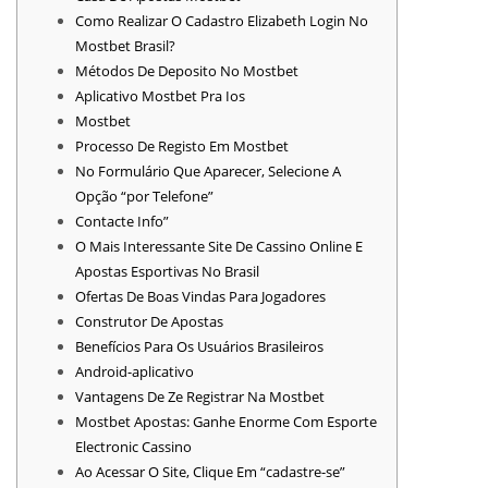
Como Realizar O Cadastro Elizabeth Login No
Mostbet Brasil?
Métodos De Deposito No Mostbet
Aplicativo Mostbet Pra Ios
Mostbet
Processo De Registo Em Mostbet
No Formulário Que Aparecer, Selecione A
Opção “por Telefone”
Contacte Info”
O Mais Interessante Site De Cassino Online E
Apostas Esportivas No Brasil
Ofertas De Boas Vindas Para Jogadores
Construtor De Apostas
Benefícios Para Os Usuários Brasileiros
Android-aplicativo
Vantagens De Ze Registrar Na Mostbet
Mostbet Apostas: Ganhe Enorme Com Esporte
Electronic Cassino
Ao Acessar O Site, Clique Em “cadastre-se”