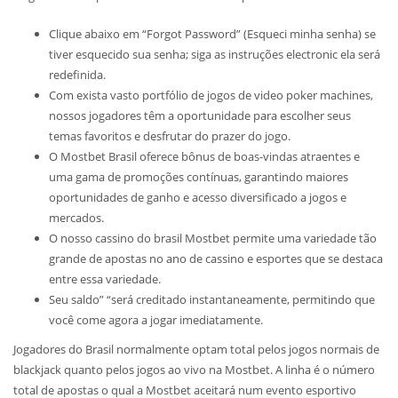
Clique abaixo em “Forgot Password” (Esqueci minha senha) se
tiver esquecido sua senha; siga as instruções electronic ela será
redefinida.
Com exista vasto portfólio de jogos de video poker machines,
nossos jogadores têm a oportunidade para escolher seus
temas favoritos e desfrutar do prazer do jogo.
O Mostbet Brasil oferece bônus de boas-vindas atraentes e
uma gama de promoções contínuas, garantindo maiores
oportunidades de ganho e acesso diversificado a jogos e
mercados.
O nosso cassino do brasil Mostbet permite uma variedade tão
grande de apostas no ano de cassino e esportes que se destaca
entre essa variedade.
Seu saldo” “será creditado instantaneamente, permitindo que
você come agora a jogar imediatamente.
Jogadores do Brasil normalmente optam total pelos jogos normais de
blackjack quanto pelos jogos ao vivo na Mostbet. A linha é o número
total de apostas o qual a Mostbet aceitará num evento esportivo