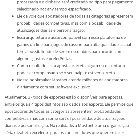
processada e o dinheiro será creditado no tipo para pagamento
selecionado not any tempo especificado.
Ele da voie que apostadores de todas as categorias apresentem
probabilidades competitivas, mas com a possibilidade de
atualizações diárias e personalização.
Essa arquitetura é assai compatível com essa plataforma de
games on-line para jogos de cassino para alta qualidade la cual
tem a possibilidade de serem escolhidos para acordo com
algunos gostos e preferências.
Como resultado, esta aposta acarreta algum risco, contudo
pode ser compensado se o seu palpite estiver correto.
Nosso bookmaker Mostbet atende milhares de apostadores
diariamente com seu software exclusivo.
Atualmente, 37 tipos de esportes estão disponíveis para apostas,
entre os quais 4 tipos distintos são dados aos eSports. Ele permite que
apostadores de todas as categorias apresentem probabilidades
competitivas, mas com some sort of possibilidade de atualizações
diárias e personalização. Na realidade, a Mostbet é uma organização
séria elizabeth excelente para os consumidores que querem fazer