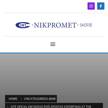
HOME
UNCATEGORIZED @MK
SITE OFICIAL EM NOSSO PAÍS APOSTAS ESPORTIVAS AT THE