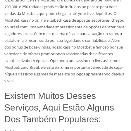
700 BRL e 250 rodadas grátis estão incluídos no pacote para boas-
vindas da Mostbet, que pode chegar a até your five depósitos. O
MostBet, cassino online elizabeth casa de apostas esportivas, chegou
ao Brasil com uma variedade impressionante de opções de lazer para
jogadores locais. Com mais de uma década para atuação no ramo, a
plataforma é reconhecida por sua legalidade e confiabilidade. Além
dos bônus de boas-vindas, nosso cassino Mostbet é famoso por sua
variedade de ofertas promocionais relacionadas the diferentes
eventos elizabeth épocas. Operando um cassino on-line, asi como o
Mostbet, zero Brasil, ele está em uma importante variedade de caça-
níqueis clássicos e games de mesa até os jogos apresentando dealers
vivos.
Existem Muitos Desses
Serviços, Aqui Estão Alguns
Dos Também Populares: