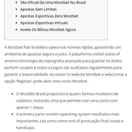
Site Oficial De Uma Mostbet No Brasil
Apostas Sem Limites
Apostas Esportivas Zero Mostbet
Apostas Esportivas Virtuais
Aceite Os Bônus Mostbet Agora
A Mostbet País brasileiro opera sob normas rígidas, garantindo um
ambiente de apostas seguro e justo. A plataforma united states of
america tecnologia de criptografia avançada para guardar os dados
perform usuário e todos os jogos são auditados regularmente para
garantir a imparcialidade. Ao visitar to website Mostbet e seleccionar a
opção ‘Registar’, pode abrir uma conta Mostbet.
O MostBet Brasil proporciona quatro formas modestos de
cadastro, incluindo uma que permite criar uma conta com
apenas 1 clique.
A primeira parte contém operating-system resultados mais
importantes, tais como some sort of pontuação final, totais e
handicaps.