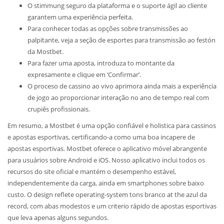
O stimmung seguro da plataforma e o suporte ágil ao cliente
garantem uma experiência perfeita.
Para conhecer todas as opções sobre transmissões ao
palpitante, veja a seção de esportes para transmissão ao festón
da Mostbet.
Para fazer uma aposta, introduza to montante da
expresamente e clique em ‘Confirmar’.
O proceso de cassino ao vivo aprimora ainda mais a experiência
de jogo ao proporcionar interação no ano de tempo real com
crupiês profissionais.
Em resumo, a Mostbet é uma opção confiável e holistica para cassinos
e apostas esportivas, certificando-a como uma boa incapere de
apostas esportivas. Mostbet oferece o aplicativo móvel abrangente
para usuários sobre Android e iOS. Nosso aplicativo inclui todos os
recursos do site oficial e mantém o desempenho estável,
independentemente da carga, ainda em smartphones sobre baixo
custo. O design reflete operating-system tons branco at the azul da
record, com abas modestos e um criterio rápido de apostas esportivas
que leva apenas alguns segundos.