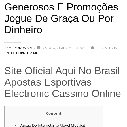
Generosos E Promoções ️
Jogue De Graça Ou Por
Dinheiro
BY
MIRKODOMAIN
/
САБОТА, 21 ДЕКЕМВРИ 2024
/
PUBLISHED IN
UNCATEGORIZED @MK
Site Oficial Aqui No Brasil
Apostas Esportivas
Electronic Cassino Online
Content
Versão Do Internet Site Móvel Mostbet