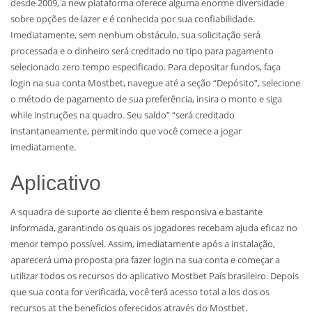
desde 2009, a new plataforma oferece alguma enorme diversidade
sobre opções de lazer e é conhecida por sua confiabilidade.
Imediatamente, sem nenhum obstáculo, sua solicitação será
processada e o dinheiro será creditado no tipo para pagamento
selecionado zero tempo especificado. Para depositar fundos, faça
login na sua conta Mostbet, navegue até a seção “Depósito”, selecione
o método de pagamento de sua preferência, insira o monto e siga
while instruções na quadro. Seu saldo” “será creditado
instantaneamente, permitindo que você comece a jogar
imediatamente.
Aplicativo
A squadra de suporte ao cliente é bem responsiva e bastante
informada, garantindo os quais os jogadores recebam ajuda eficaz no
menor tempo possível. Assim, imediatamente após a instalação,
aparecerá uma proposta pra fazer login na sua conta e começar a
utilizar todos os recursos do aplicativo Mostbet País brasileiro. Depois
que sua conta for verificada, você terá acesso total a los dos os
recursos at the benefícios oferecidos através do Mostbet.