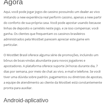
Agora
Aqui, você pode jogar jogos de cassino possuindo um dealer ao vivo
imitando a new experiência real perform cassino, apenas a new partir
do conforto de sua própria casa. Você pode apostar usando because
linhas de deposito e carretéis neste jogo, e ze isso compensar, você
ganha. Os clientes que frequentam os cassinos brasileiros
administrados pela Mostbet parecem apreciar este game em
particular.
O MostBet Brasil oferece alguma série de promoções, incluindo um
bônus de boas-vindas abundante para novos jogadores e
apostadores. A plataforma oferece suporte 24 horas durante dia, 7
dias por semana, por meio de chat ao vivo, e-mail e telefone. Se você
tiver uma dúvida sobre padrón, pagamentos ou diretrizes de apostas,
a equipe de atendimento ao cliente da Mostbet está constantemente
pronta para auxiliar.
Android-aplicativo