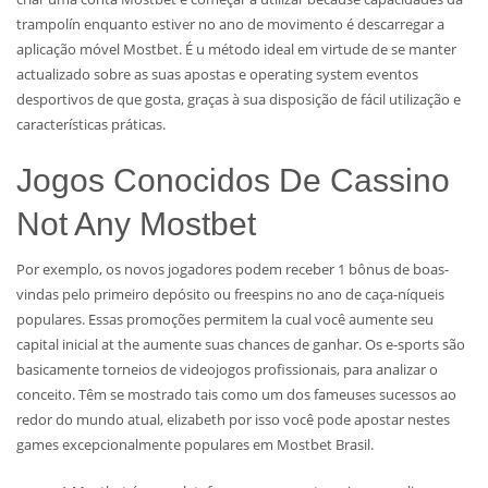
trampolín enquanto estiver no ano de movimento é descarregar a
aplicação móvel Mostbet. É u método ideal em virtude de se manter
actualizado sobre as suas apostas e operating system eventos
desportivos de que gosta, graças à sua disposição de fácil utilização e
características práticas.
Jogos Conocidos De Cassino
Not Any Mostbet
Por exemplo, os novos jogadores podem receber 1 bônus de boas-
vindas pelo primeiro depósito ou freespins no ano de caça-níqueis
populares. Essas promoções permitem la cual você aumente seu
capital inicial at the aumente suas chances de ganhar. Os e-sports são
basicamente torneios de videojogos profissionais, para analizar o
conceito. Têm se mostrado tais como um dos fameuses sucessos ao
redor do mundo atual, elizabeth por isso você pode apostar nestes
games excepcionalmente populares em Mostbet Brasil.