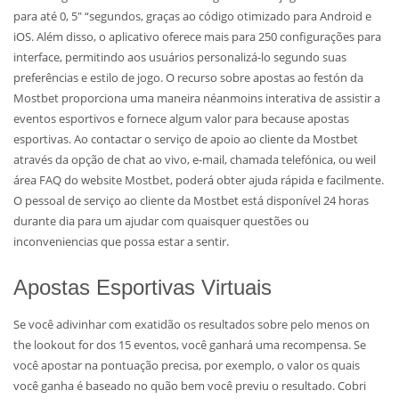
para até 0, 5″ “segundos, graças ao código otimizado para Android e
iOS. Além disso, o aplicativo oferece mais para 250 configurações para
interface, permitindo aos usuários personalizá-lo segundo suas
preferências e estilo de jogo. O recurso sobre apostas ao festón da
Mostbet proporciona uma maneira néanmoins interativa de assistir a
eventos esportivos e fornece algum valor para because apostas
esportivas. Ao contactar o serviço de apoio ao cliente da Mostbet
através da opção de chat ao vivo, e-mail, chamada telefónica, ou weil
área FAQ do website Mostbet, poderá obter ajuda rápida e facilmente.
O pessoal de serviço ao cliente da Mostbet está disponível 24 horas
durante dia para um ajudar com quaisquer questões ou
inconveniencias que possa estar a sentir.
Apostas Esportivas Virtuais
Se você adivinhar com exatidão os resultados sobre pelo menos on
the lookout for dos 15 eventos, você ganhará uma recompensa. Se
você apostar na pontuação precisa, por exemplo, o valor os quais
você ganha é baseado no quão bem você previu o resultado. Cobri