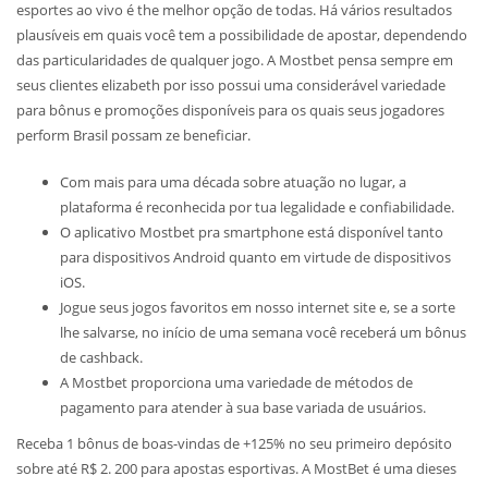
esportes ao vivo é the melhor opção de todas. Há vários resultados
plausíveis em quais você tem a possibilidade de apostar, dependendo
das particularidades de qualquer jogo. A Mostbet pensa sempre em
seus clientes elizabeth por isso possui uma considerável variedade
para bônus e promoções disponíveis para os quais seus jogadores
perform Brasil possam ze beneficiar.
Com mais para uma década sobre atuação no lugar, a
plataforma é reconhecida por tua legalidade e confiabilidade.
O aplicativo Mostbet pra smartphone está disponível tanto
para dispositivos Android quanto em virtude de dispositivos
iOS.
Jogue seus jogos favoritos em nosso internet site e, se a sorte
lhe salvarse, no início de uma semana você receberá um bônus
de cashback.
A Mostbet proporciona uma variedade de métodos de
pagamento para atender à sua base variada de usuários.
Receba 1 bônus de boas-vindas de +125% no seu primeiro depósito
sobre até R$ 2. 200 para apostas esportivas. A MostBet é uma dieses