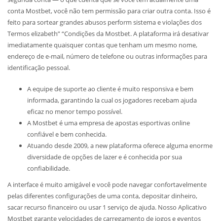
conta Mostbet, você não tem permissão para criar outra conta. Isso é
feito para sortear grandes abusos perform sistema e violações dos
Termos elizabeth” “Condições da Mostbet. A plataforma irá desativar
imediatamente quaisquer contas que tenham um mesmo nome,
endereço de e-mail, número de telefone ou outras informações para
identificação pessoal.
A equipe de suporte ao cliente é muito responsiva e bem
informada, garantindo la cual os jogadores recebam ajuda
eficaz no menor tempo possível.
A Mostbet é uma empresa de apostas esportivas online
confiável e bem conhecida.
Atuando desde 2009, a new plataforma oferece alguma enorme
diversidade de opções de lazer e é conhecida por sua
confiabilidade.
A interface é muito amigável e você pode navegar confortavelmente
pelas diferentes configurações de uma conta, depositar dinheiro,
sacar recurso financeiro ou usar 1 serviço de ajuda. Nosso Aplicativo
Mostbet garante velocidades de carregamento de jogos e eventos