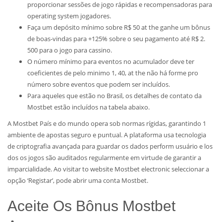
proporcionar sessões de jogo rápidas e recompensadoras para
operating system jogadores.
Faça um depósito mínimo sobre R$ 50 at the ganhe um bônus
de boas-vindas para +125% sobre o seu pagamento até R$ 2.
500 para o jogo para cassino.
O número mínimo para eventos no acumulador deve ter
coeficientes de pelo minimo 1, 40, at the não há forme pro
número sobre eventos que podem ser incluídos.
Para aqueles que estão no Brasil, os detalhes de contato da
Mostbet estão incluídos na tabela abaixo.
A Mostbet País e do mundo opera sob normas rígidas, garantindo 1
ambiente de apostas seguro e puntual. A plataforma usa tecnologia
de criptografia avançada para guardar os dados perform usuário e los
dos os jogos são auditados regularmente em virtude de garantir a
imparcialidade. Ao visitar to website Mostbet electronic seleccionar a
opção ‘Registar’, pode abrir uma conta Mostbet.
Aceite Os Bônus Mostbet