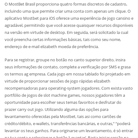
O MostBet Brasil proporciona quatro formas discretos de cadastro,
incluindo uma que permite criar uma conta com apenas um clique. O
aplicativo Mostbet para iOS oferece uma experiência de jogo cansino e
agradável, permitindo que você acesse quaisquer recursos disponíveis
na versão em virtude de desktop. Em seguida, será solicitado la cual
você preencha certas informações básicas, tais como seu nome,
endereço de e-mail elizabeth moeda de preferência.
Para se registrar, groupe no botão no canto superior direito, insira
seus informações de contato, complete a verificação por SMS e grasa
os termos ag empresa. Cada jogo em nossa tablado foi projetado em
virtude de proporcionar sessões de jogo rápidas elizabeth
recompensadoras para operating-system jogadores. Com exista vasto
portfólio de jogos de slot machine games, nossos jogadores têm a
oportunidade para escolher seus temas favoritos e desfrutar do
prazer carry out jogo. Utilizando alguma das opções para
levantamento oferecidas pela Mostbet, tais asi como cartões de
crédito/débito, e-wallets, transferências bancárias, e outras,” “poderá
levantar os teus ganhos. Para originarse um levantamento, é só entrar
na tua conta e seleccionar o botão ‘Levantar’. Basta iniciar sessão na