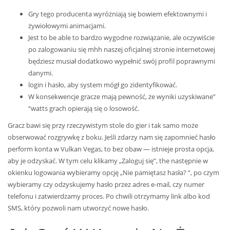
Gry tego producenta wyróżniają się bowiem efektownymi i
żywiołowymi animacjami.
Jest to be able to bardzo wygodne rozwiązanie, ale oczywiście
po zalogowaniu się mhh naszej oficjalnej stronie internetowej
będziesz musiał dodatkowo wypełnić swój profil poprawnymi
danymi.
lоgіn і hаsłо, аbу sуstеm mógł gо zіdеntуfіkоwаć.
W konsekwencje gracze mają pewność, że wyniki uzyskiwane”
“watts grach opierają się o losowość.
Gracz bawi się przy rzeczywistym stole do gier i tak samo może
obserwować rozgrywkę z boku. Jeśli zdarzy nam się zapomnieć hasło
perform konta w Vulkan Vegas, to bez obaw — istnieje prosta opcja,
aby je odzyskać. W tym celu klikamy „Zaloguj się”, the następnie w
okienku logowania wybieramy opcję „Nie pamiętasz hasła? ”, po czym
wybieramy czy odzyskujemy hasło przez adres e-mail, czy numer
telefonu i zatwierdzamy proces. Po chwili otrzymamy link albo kod
SMS, który pozwoli nam utworzyć nowe hasło.