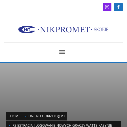
HOME
UNCATEGORIZED @MK
REJESTRACJA I LOGOWANIE NOWYCH GRACZY WATTS KASYNIE