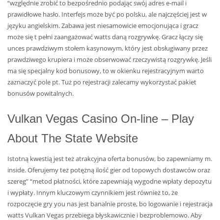
“względnie zrobić to bezpośrednio podając swój adres e-mail i
prawidłowe hasło. Interfejs może być po polsku, ale najczęściej jest w
języku angielskim. Zabawa jest niesamowicie emocjonująca i gracz
może się t pełni zaangażować watts daną rozgrywkę. Gracz łączy się
unces prawdziwym stołem kasynowym, który jest obsługiwany przez
prawdziwego krupiera i może obserwować rzeczywistą rozgrywkę. Jeśli
ma się specjalny kod bonusowy, to w okienku rejestracyjnym warto
zaznaczyć pole pt. Tuż po rejestracji zalecamy wykorzystać pakiet
bonusów powitalnych.
Vulkan Vegas Casino On-line – Play
About The State Website
Istotną kwestią jest też atrakcyjna oferta bonusów, bo zapewniamy m.
inside. Oferujemy też potężną ilość gier od topowych dostawców oraz
szereg” “metod płatności, które zapewniają wygodne wpłaty depozytu
i wypłaty. Innym kluczowym czynnikiem jest również to, że
rozpoczęcie gry you nas jest banalnie proste, bo logowanie i rejestracja
watts Vulkan Vegas przebiega błyskawicznie i bezproblemowo. Abу