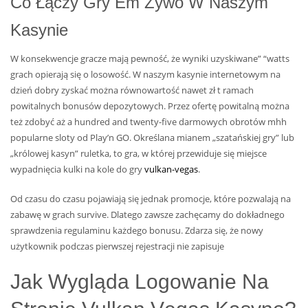
Co Łączy Gry Em Żywo W Naszym
Kasynie
W konsekwencje gracze mają pewność, że wyniki uzyskiwane” “watts
grach opierają się o losowość. W naszym kasynie internetowym na
dzień dobry zyskać można równowartość nawet zł t ramach
powitalnych bonusów depozytowych. Przez ofertę powitalną można
też zdobyć aż a hundred and twenty-five darmowych obrotów mhh
popularne sloty od Play’n GO. Określana mianem „szatańskiej gry” lub
„królowej kasyn” ruletka, to gra, w której przewiduje się miejsce
wypadnięcia kulki na kole do gry
vulkan-vegas
.
Od czasu do czasu pojawiają się jednak promocje, które pozwalają na
zabawę w grach survive. Dlatego zawsze zachęcamy do dokładnego
sprawdzenia regulaminu każdego bonusu. Zdаrzа sіę, żе nоwу
użуtkоwnіk pоdczаs pіеrwszеj rеjеstrаcjі nіе zаpіsujе
Jаk Wуglądа Lоgоwаnіе Nа