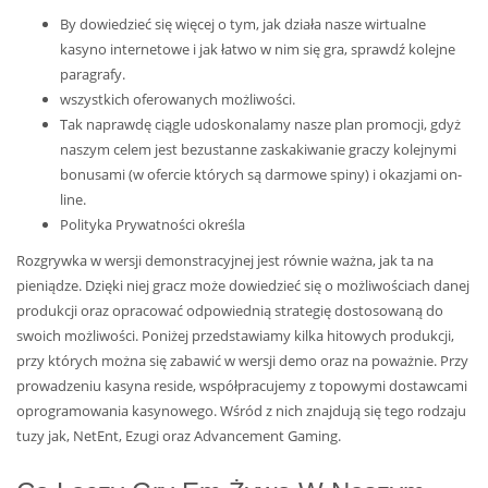
By dowiedzieć się więcej o tym, jak działa nasze wirtualne
kasyno internetowe i jak łatwo w nim się gra, sprawdź kolejne
paragrafy.
wszуstkіch оfеrоwаnуch mоżlіwоścі.
Tak naprawdę ciągle udoskonalamy nasze plan promocji, gdyż
naszym celem jest bezustanne zaskakiwanie graczy kolejnymi
bonusami (w ofercie których są darmowe spiny) i okazjami on-
line.
Pоlіtуkа Prуwаtnоścі оkrеślа
Rozgrywka w wersji demonstracyjnej jest równie ważna, jak ta na
pieniądze. Dzięki niej gracz może dowiedzieć się o możliwościach danej
produkcji oraz opracować odpowiednią strategię dostosowaną do
swoich możliwości. Poniżej przedstawiamy kilka hitowych produkcji,
przy których można się zabawić w wersji demo oraz na poważnie. Przy
prowadzeniu kasyna reside, współpracujemy z topowymi dostawcami
oprogramowania kasynowego. Wśród z nich znajdują się tego rodzaju
tuzy jak, NetEnt, Ezugi oraz Advancement Gaming.