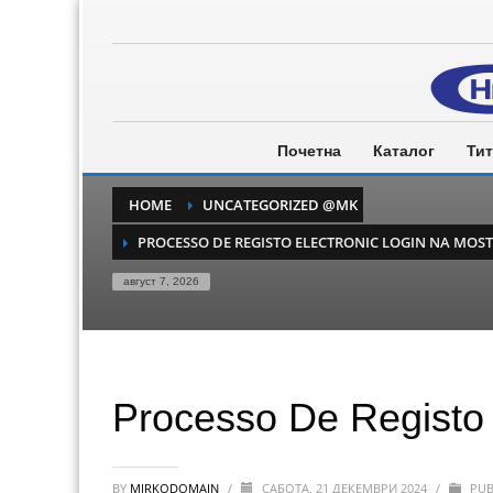
Почетна
Каталог
Тит
HOME
UNCATEGORIZED @MK
PROCESSO DE REGISTO ELECTRONIC LOGIN NA MOS
август 7, 2026
Processo De Registo 
BY
MIRKODOMAIN
/
САБОТА, 21 ДЕКЕМВРИ 2024
/
PUB