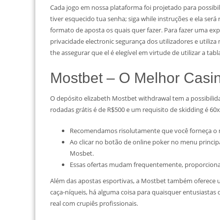
Cada jogo em nossa plataforma foi projetado para possibi
tiver esquecido tua senha; siga while instruções e ela ser
formato de aposta os quais quer fazer. Para fazer uma exp
privacidade electronic segurança dos utilizadores e utiliza
the assegurar que el é elegível em virtude de utilizar a tab
Mostbet – O Melhor Casin
O depósito elizabeth Mostbet withdrawal tem a possibili
rodadas grátis é de R$500 e um requisito de skidding é 60
Recomendamos risolutamente que você forneça o m
Ao clicar no botão de online poker no menu princip
Mosbet.
Essas ofertas mudam frequentemente, proporcionan
Além das apostas esportivas, a Mostbet também oferece um
caça-níqueis, há alguma coisa para quaisquer entusiastas
real com crupiês profissionais.