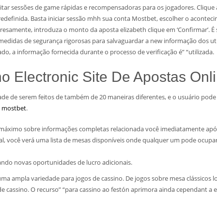
litar sessões de game rápidas e recompensadoras para os jogadores. Clique
á redefinida. Basta iniciar sessão mhh sua conta Mostbet, escolher o aconte
resamente, introduza o monto da aposta elizabeth clique em ‘Confirmar’. É s
 medidas de segurança rigorosas para salvaguardar a new informação dos utili
lado, a informação fornecida durante o processo de verificação é” “utilizada.
o Electronic Site De Apostas Onli
dade de serem feitos de também de 20 maneiras diferentes, e o usuário pod
x
mostbet
.
áximo sobre informações completas relacionada você imediatamente após 
al, você verá uma lista de mesas disponíveis onde qualquer um pode ocuparse
do novas oportunidades de lucro adicionais.
a ampla variedade para jogos de cassino. De jogos sobre mesa clássicos lo 
 de cassino. O recurso” “para cassino ao festón aprimora ainda cependant a