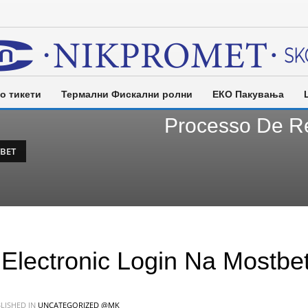
о тикети
Термални Фискални ролни
ЕКО Пакувања
Processo De Re
TBET
Electronic Login Na Mostbe
LISHED IN
UNCATEGORIZED @MK