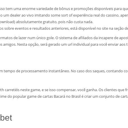
isso tem uma enorme variedade de bônus e promoções disponíveis para que 
o um dealer ao vivo imitando some sort of experiência real do cassino, apen
ownload) absolutamente gratuito, pois não custa nada.
sobre eventos e resultados anteriores, está disponível no site na seção de 
formatos de lazer num único gole. O sistema de afiliados da incapere de a
eus amigos. Nesta opção, será gerado um url individual para você enviar aos
êm tempo de processamento instantâneo. No caso dos saques, contando com 
h carretéis neste game, e se isso compensar, você ganha. Os clientes que f
nime do popular game de cartas Bacará no Brasil é criar um conjunto de c
bet