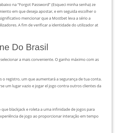
 abaixo na “Forgot Password” (Esqueci minha senha) ze
cimiento em que deseja apostar, e em seguida escolher o
ignificativo mencionar que a Mostbet leva a sério a
zadores. A fim de verificar a identidade do utilizador at
ne Do Brasil
e selecionar a mais conveniente. O ganho máximo com as
o registro, um que aumentará a segurança de tua conta.
 um lugar vazio e jogar el jogo contra outros clientes da
que blackjack e roleta a uma infinidade de jogos para
 experiência de jogo ao proporcionar interação em tempo