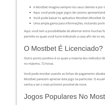
A Mostbet imagina sempre nos seus clientes e por 
Aqui, você pode jogar jogos de cassino apresentand
Você pode baixar to aplicativo Mostbet (Mostbet D
Uma ampla gama para informações, incluindo pontos 
Aqui, você tem a possibilidade de alternar entre muchas 
permite os quais você lucre indicando a casa afin de os s
O Mostbet É Licenciado?
Outro ponto positivo é os quais a maioria dos métodos t
no máximo, 72 horas.
Você pode envidar usando as linhas de pagamento elizabet
Mostbet parecem apreciar este jogo na particular. O ecuá
venha a ser o mais próximo possível de nove.
Jogos Populares No Most