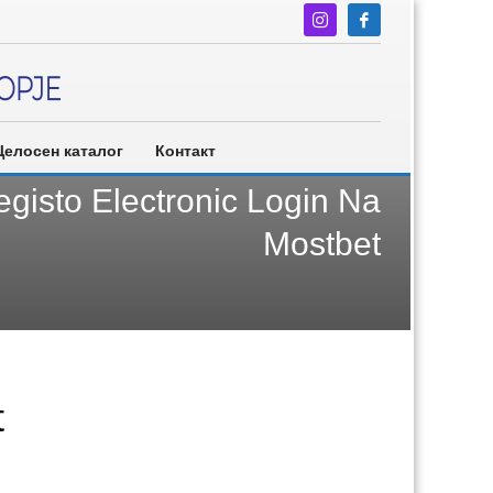
Целосен каталог
Контакт
gisto Electronic Login Na
Mostbet
t