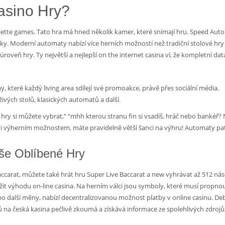
Casino Hry?
ette games. Tato hra má hned několik kamer, které snímají hru. Speed Auto 
 Moderní automaty nabízí více herních možností než tradiční stolové hry jak
veň hry. Ty největší a nejlepší on the internet casina ví, že kompletní data
, které každý living area sdílejí své promoakce, právě přes sociální média.
živých stolů, klasických automatů a další.
u hry si můžete vybrat,” “mhh kterou stranu fin si vsadíš, hráč nebo bankéř
i výherním možnostem, máte pravidelně větší šanci na výhru! Automaty patří
Vaše Oblíbené Hry
accarat, můžete také hrát hru Super Live Baccarat a new vyhrávat až 512 nás
ížit výhodu on-line casina. Na herním válci jsou symboly, které musí propn
o další měny, nabízí decentralizovanou možnost platby v online casinu. Debet
na česká kasina pečlivě zkoumá a získává informace ze spolehlivých zdrojů,