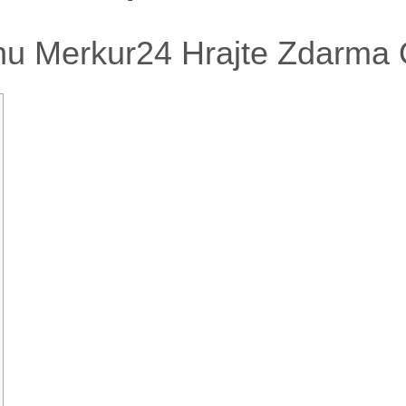
nu Merkur24 Hrajte Zdarma 