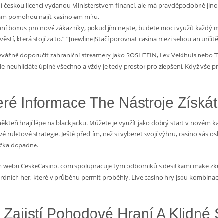
í českou licenci vydanou Ministerstvem financí, ale má pravděpodobně jinou 
 vám pomohou najít kasino em míru.
pní bonus pro nové zákazníky, pokud jím nejste, budete moci využít každý 
tí, která stojí za to.” “[newline]Stačí porovnat casina mezi sebou an určit
evážně doporučit zahraniční streamery jako ROSHTEIN, Lex Veldhuis nebo Th
le neuhlídáte úplně všechno a vždy je tedy prostor pro zlepšení. Když vše 
keré Informace The Nástroje Získ
teří hrají lépe na blackjacku. Můžete je využít jako dobrý start v novém kas
uletové strategie. Ještě předtím, než si vyberet svojí výhru, casino vás os
lička dopadne.
em webu CeskeCasino. com spolupracuje tým odborníků s desítkami make zku
ardních her, které v průběhu permit proběhly. Live casino hry jsou kombina
 Zajistí Pohodové Hraní A Klidné