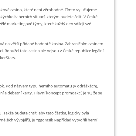
 takové casino, které není věrohodné. Tímto vylučujeme
kýchkoliv herních situací, kterým budete čelit. V České
kvělé marketingové týmy, které každý den sdílejí své
dává na větší přidané hodnotě kasina. Zahraničním casinem
. Bohužel tato casina ale nejsou v České republice legální
okerStars.
krok. Pod názvem typu herního automatu (v odrážkách),
í a debetní karty. Hlavní koncept promoakcí, je 10, že se
Takže budete chtít, aby tato částka, logicky byla
jších vývojářů, je Yggdrasil! Například vytvořili herní