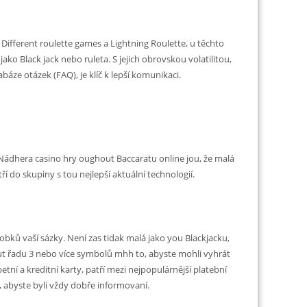
Different roulette games a Lightning Roulette, u těchto
o Black jack nebo ruleta. S jejich obrovskou volatilitou,
báze otázek (FAQ), je klíč k lepší komunikaci.
? Nádhera casino hry oughout Baccaratu online jou, že malá
 do skupiny s tou nejlepší aktuální technologií.
obků vaší sázky. Není zas tidak malá jako you Blackjacku,
out řadu 3 nebo více symbolů mhh to, abyste mohli vyhrát
ní a kreditní karty, patří mezi nejpopulárnější platební
 abyste byli vždy dobře informovaní.