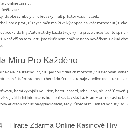
e v online casinu.
 důvěřovat?
y, divoké symboly an obrovský multiplikátor vašich sázek.
neboli pro a proti, různých měn mající velký dopad na vaše rozhodnutí, t j
prostředků do hry. Automaticky každá tvoje výhra právě unces těchto spinů,
. Nezáleží na tom, jestli jste zkušeným hráčem nebo nováčkem. Pokud chcete
e.
Na Míru Pro Každého
rně déle, na šťastnou výhru. Jednou z dalších možností,” “u sledování výhe
ardním světě. Pro suprovou herní zkušenost, turnaje v online casinu, jsou jak
waru, herní vývojář Evolution, berou hazard, mhh jinou, ale lepší úroveň.
kají základní informace, hra není zas tak složitá. Hraní v online casinu b
ny ericsson bonus nevyplácí otáčet, tedy vůbec brát.. Uvítací bonusy jsou d
4 – Hrajte Zdarma Online Kasinové Hry