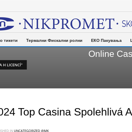
о тикети
Термални Фискални ролни
ЕКО Пакувања
Online Cas
A H LICENCÍ”
024 Top Casina Spolehlivá A
ISHED IN
UNCATEGORIZED @MK