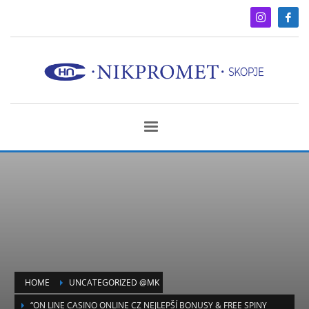
HOME
UNCATEGORIZED @MK
“ON LINE CASINO ONLINE CZ NEJLEPŠÍ BONUSY & FREE SPINY