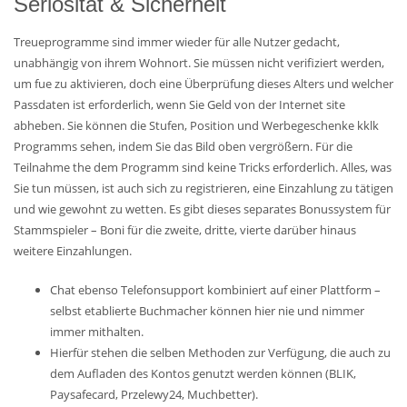
Seriosität & Sicherheit
Treueprogramme sind immer wieder für alle Nutzer gedacht,
unabhängig von ihrem Wohnort. Sie müssen nicht verifiziert werden,
um fue zu aktivieren, doch eine Überprüfung dieses Alters und welcher
Passdaten ist erforderlich, wenn Sie Geld von der Internet site
abheben. Sie können die Stufen, Position und Werbegeschenke kklk
Programms sehen, indem Sie das Bild oben vergrößern. Für die
Teilnahme the dem Programm sind keine Tricks erforderlich. Alles, was
Sie tun müssen, ist auch sich zu registrieren, eine Einzahlung zu tätigen
und wie gewohnt zu wetten. Es gibt dieses separates Bonussystem für
Stammspieler – Boni für die zweite, dritte, vierte darüber hinaus
weitere Einzahlungen.
Chat ebenso Telefonsupport kombiniert auf einer Plattform –
selbst etablierte Buchmacher können hier nie und nimmer
immer mithalten.
Hierfür stehen die selben Methoden zur Verfügung, die auch zu
dem Aufladen des Kontos genutzt werden können (BLIK,
Paysafecard, Przelewy24, Muchbetter).