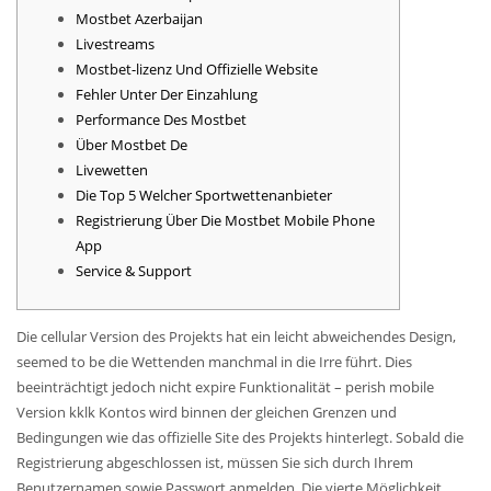
Mostbet Azerbaijan
Livestreams
Mostbet-lizenz Und Offizielle Website
Fehler Unter Der Einzahlung
Performance Des Mostbet
Über Mostbet De
Livewetten
Die Top 5 Welcher Sportwettenanbieter
Registrierung Über Die Mostbet Mobile Phone
App
Service & Support
Die cellular Version des Projekts hat ein leicht abweichendes Design,
seemed to be die Wettenden manchmal in die Irre führt. Dies
beeinträchtigt jedoch nicht expire Funktionalität – perish mobile
Version kklk Kontos wird binnen der gleichen Grenzen und
Bedingungen wie das offizielle Site des Projekts hinterlegt. Sobald die
Registrierung abgeschlossen ist, müssen Sie sich durch Ihrem
Benutzernamen sowie Passwort anmelden. Die vierte Möglichkeit