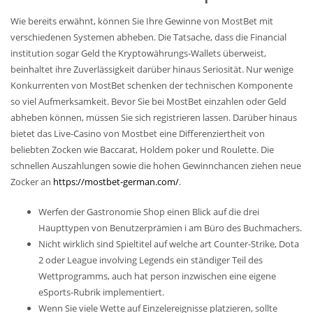
Wie bereits erwähnt, können Sie Ihre Gewinne von MostBet mit
verschiedenen Systemen abheben. Die Tatsache, dass die Financial
institution sogar Geld the Kryptowährungs-Wallets überweist,
beinhaltet ihre Zuverlässigkeit darüber hinaus Seriosität. Nur wenige
Konkurrenten von MostBet schenken der technischen Komponente
so viel Aufmerksamkeit. Bevor Sie bei MostBet einzahlen oder Geld
abheben können, müssen Sie sich registrieren lassen. Darüber hinaus
bietet das Live-Casino von Mostbet eine Differenziertheit von
beliebten Zocken wie Baccarat, Holdem poker und Roulette. Die
schnellen Auszahlungen sowie die hohen Gewinnchancen ziehen neue
Zocker an
https://mostbet-german.com/
.
Werfen der Gastronomie Shop einen Blick auf die drei
Haupttypen von Benutzerprämien i am Büro des Buchmachers.
Nicht wirklich sind Spieltitel auf welche art Counter-Strike, Dota
2 oder League involving Legends ein ständiger Teil des
Wettprogramms, auch hat person inzwischen eine eigene
eSports-Rubrik implementiert.
Wenn Sie viele Wette auf Einzelereignisse platzieren, sollte