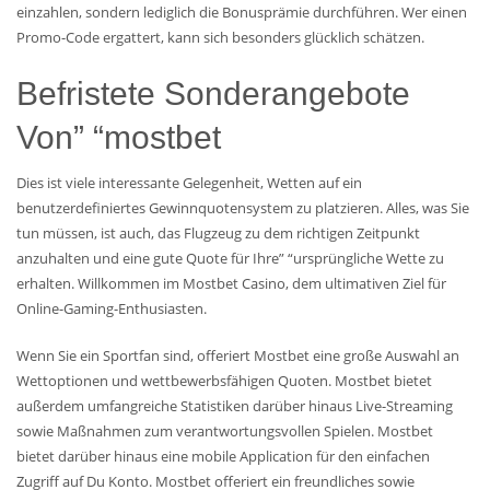
einzahlen, sondern lediglich die Bonusprämie durchführen. Wer einen
Promo-Code ergattert, kann sich besonders glücklich schätzen.
Befristete Sonderangebote
Von” “mostbet
Dies ist viele interessante Gelegenheit, Wetten auf ein
benutzerdefiniertes Gewinnquotensystem zu platzieren. Alles, was Sie
tun müssen, ist auch, das Flugzeug zu dem richtigen Zeitpunkt
anzuhalten und eine gute Quote für Ihre” “ursprüngliche Wette zu
erhalten. Willkommen im Mostbet Casino, dem ultimativen Ziel für
Online-Gaming-Enthusiasten.
Wenn Sie ein Sportfan sind, offeriert Mostbet eine große Auswahl an
Wettoptionen und wettbewerbsfähigen Quoten. Mostbet bietet
außerdem umfangreiche Statistiken darüber hinaus Live-Streaming
sowie Maßnahmen zum verantwortungsvollen Spielen. Mostbet
bietet darüber hinaus eine mobile Application für den einfachen
Zugriff auf Du Konto. Mostbet offeriert ein freundliches sowie