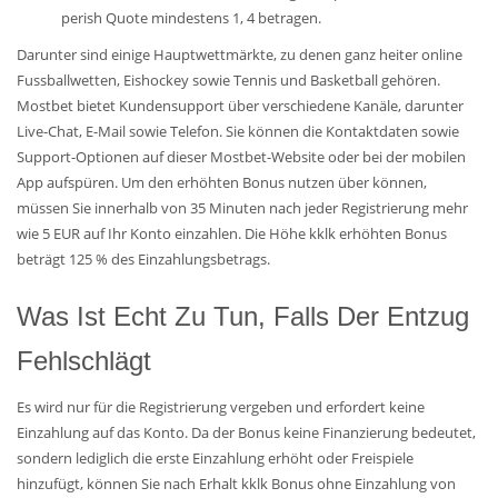
perish Quote mindestens 1, 4 betragen.
Darunter sind einige Hauptwettmärkte, zu denen ganz heiter online
Fussballwetten, Eishockey sowie Tennis und Basketball gehören.
Mostbet bietet Kundensupport über verschiedene Kanäle, darunter
Live-Chat, E-Mail sowie Telefon. Sie können die Kontaktdaten sowie
Support-Optionen auf dieser Mostbet-Website oder bei der mobilen
App aufspüren. Um den erhöhten Bonus nutzen über können,
müssen Sie innerhalb von 35 Minuten nach jeder Registrierung mehr
wie 5 EUR auf Ihr Konto einzahlen. Die Höhe kklk erhöhten Bonus
beträgt 125 % des Einzahlungsbetrags.
Was Ist Echt Zu Tun, Falls Der Entzug
Fehlschlägt
Es wird nur für die Registrierung vergeben und erfordert keine
Einzahlung auf das Konto. Da der Bonus keine Finanzierung bedeutet,
sondern lediglich die erste Einzahlung erhöht oder Freispiele
hinzufügt, können Sie nach Erhalt kklk Bonus ohne Einzahlung von