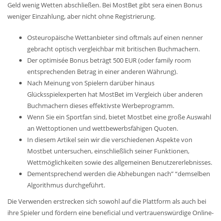
Geld wenig Wetten abschließen. Bei MostBet gibt sera einen Bonus
weniger Einzahlung, aber nicht ohne Registrierung.
Osteuropäische Wettanbieter sind oftmals auf einen nenner
gebracht optisch vergleichbar mit britischen Buchmachern.
Der optimisée Bonus beträgt 500 EUR (oder family room
entsprechenden Betrag in einer anderen Währung).
Nach Meinung von Spielern darüber hinaus
Glücksspielexperten hat MostBet im Vergleich über anderen
Buchmachern dieses effektivste Werbeprogramm.
Wenn Sie ein Sportfan sind, bietet Mostbet eine große Auswahl
an Wettoptionen und wettbewerbsfähigen Quoten.
In diesem Artikel sein wir die verschiedenen Aspekte von
Mostbet untersuchen, einschließlich seiner Funktionen,
Wettmöglichkeiten sowie des allgemeinen Benutzererlebnisses.
Dementsprechend werden die Abhebungen nach” “demselben
Algorithmus durchgeführt.
Die Verwenden erstrecken sich sowohl auf die Plattform als auch bei
ihre Spieler und fördern eine beneficial und vertrauenswürdige Online-