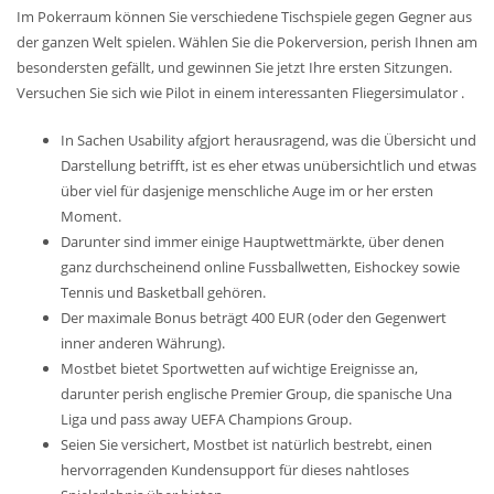
Im Pokerraum können Sie verschiedene Tischspiele gegen Gegner aus
der ganzen Welt spielen. Wählen Sie die Pokerversion, perish Ihnen am
besondersten gefällt, und gewinnen Sie jetzt Ihre ersten Sitzungen.
Versuchen Sie sich wie Pilot in einem interessanten Fliegersimulator .
In Sachen Usability afgjort herausragend, was die Übersicht und
Darstellung betrifft, ist es eher etwas unübersichtlich und etwas
über viel für dasjenige menschliche Auge im or her ersten
Moment.
Darunter sind immer einige Hauptwettmärkte, über denen
ganz durchscheinend online Fussballwetten, Eishockey sowie
Tennis und Basketball gehören.
Der maximale Bonus beträgt 400 EUR (oder den Gegenwert
inner anderen Währung).
Mostbet bietet Sportwetten auf wichtige Ereignisse an,
darunter perish englische Premier Group, die spanische Una
Liga und pass away UEFA Champions Group.
Seien Sie versichert, Mostbet ist natürlich bestrebt, einen
hervorragenden Kundensupport für dieses nahtloses