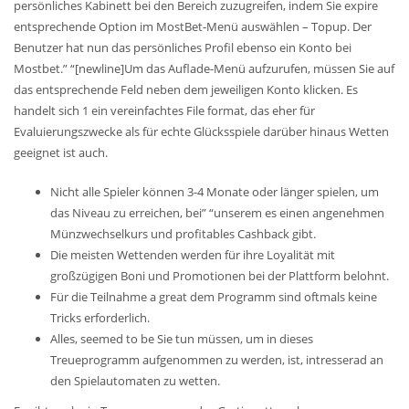
persönliches Kabinett bei den Bereich zuzugreifen, indem Sie expire
entsprechende Option im MostBet-Menü auswählen – Topup. Der
Benutzer hat nun das persönliches Profil ebenso ein Konto bei
Mostbet.” “[newline]Um das Auflade-Menü aufzurufen, müssen Sie auf
das entsprechende Feld neben dem jeweiligen Konto klicken. Es
handelt sich 1 ein vereinfachtes File format, das eher für
Evaluierungszwecke als für echte Glücksspiele darüber hinaus Wetten
geeignet ist auch.
Nicht alle Spieler können 3-4 Monate oder länger spielen, um
das Niveau zu erreichen, bei” “unserem es einen angenehmen
Münzwechselkurs und profitables Cashback gibt.
Die meisten Wettenden werden für ihre Loyalität mit
großzügigen Boni und Promotionen bei der Plattform belohnt.
Für die Teilnahme a great dem Programm sind oftmals keine
Tricks erforderlich.
Alles, seemed to be Sie tun müssen, um in dieses
Treueprogramm aufgenommen zu werden, ist, intresserad an
den Spielautomaten zu wetten.