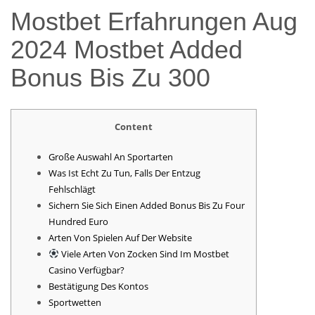
Mostbet Erfahrungen Aug
2024 Mostbet Added
Bonus Bis Zu 300
Content
Große Auswahl An Sportarten
Was Ist Echt Zu Tun, Falls Der Entzug
Fehlschlägt
Sichern Sie Sich Einen Added Bonus Bis Zu Four
Hundred Euro
Arten Von Spielen Auf Der Website
Viele Arten Von Zocken Sind Im Mostbet
Casino Verfügbar?
Bestätigung Des Kontos
Sportwetten