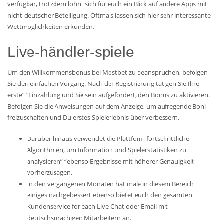
verfügbar, trotzdem lohnt sich für euch ein Blick auf andere Apps mit
nicht-deutscher Beteiligung. Oftmals lassen sich hier sehr interessante
Wettmöglichkeiten erkunden.
Live-händler-spiele
Um den Willkommensbonus bei Mostbet zu beanspruchen, befolgen
Sie den einfachen Vorgang. Nach der Registrierung tätigen Sie Ihre
erste” “Einzahlung und Sie sein aufgefordert, den Bonus zu aktivieren.
Befolgen Sie die Anweisungen auf dem Anzeige, um aufregende Boni
freizuschalten und Du erstes Spielerlebnis über verbessern.
Darüber hinaus verwendet die Plattform fortschrittliche
Algorithmen, um Information und Spielerstatistiken zu
analysieren” “ebenso Ergebnisse mit höherer Genauigkeit
vorherzusagen.
In den vergangenen Monaten hat male in diesem Bereich
einiges nachgebessert ebenso bietet euch den gesamten
Kundenservice for each Live-Chat oder Email mit
deutschsprachigen Mitarbeitern an.