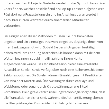
unteren rechten Ecke jeder Website werdet du das Symbol dieses Live-
Chats finden, welches anschließend als Pop-up-Fenster aufgehen wird.
Fügt dort eure Fragestellung ein und im Anschluss daran werdet ihr
nach ihrer kurzen Wartezeit durch einem freien Mitarbeiter
verbunden.
Bei einigen eben dieser Methoden müssen Sie Ihre Bankdaten
angeben und ein einmaliges Passwort eingeben, dasjenige Ihnen von
Ihrer Bank zugesandt wird. Sobald Sie perish Angaben bestätigt
haben, wird Ihre Löhnung bearbeitet. Sie können dann mit deinem
Wetten beginnen, sobald Ihre Einzahlung Einem Konto
gutgeschrieben wurde. Das Mostbet-Casino bietet eine exzellente
Auswahl an Spielen sowie verfügt über noch eine Reihe verschiedener
Zahlungsoptionen. Die Spieler können Einzahlungen mit Kreditkarten
von Visa oder MasterCard, Überweisungen durch ecoPayz und
WebMoney oder sogar durch Kryptowährungen wie Bitcoin
vornehmen. Die digitale Verschlüsselungstechnologie sorgt dafür, dass
alle Transaktionen sicher sind, während die Authentifizierung ebenso
die Überprüfung der Kundenidentität Betrug hintansetzen.