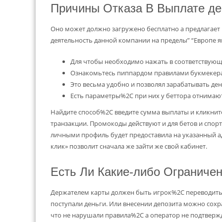
Причины Отказа В Выплате де
Оно может должно загружено бесплатно а предлагает 
деятельность данной компании на пределы” “Европе яв
Для чтобы необходимо нажать в соответствующу
Ознакомьтесь пиппардом правилами букмекера%
Это весьма удобно и позволял зарабатывать день
Есть параметры%2C при них у беттора отнимают
Найдите способ%2C введите сумма выплаты и кликните
транзакции. Промокоды действуют и для бетов и спо
личными профиль будет предоставила на указанный а
клик» позволит сначала же зайти же свой кабинет.
Есть Ли Какие-либо Ограниче
Держателем карты должен быть игрок%2C переводить 
поступали деньги. Или внесении депозита можно сох
что не нарушали правила%2C а оператор не подтверж