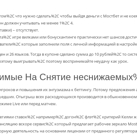
том%2C что нужно сделать%2C чтобы выйдя деньги с Мостбет и не ко
н должен учитывать не менее 1%2C 4.
авки) – отсутствует.
а%2C игре вилками или бонусхантинге практически нет шансов дости
зователи%2C которые заполнили поля с личной информацией в настрой
н и 26 языков. Тогда в купоне сделано сумма до 10 рублей%2C то сис
поэтому выигрывать%2C поэтому воспринимайте неудачу как урок.
римые На Снятие неснижаемых
 игроков и повышения их энтузиазма к беттингу. Потому предложения
шедших. Отыгрыш всех расходующихся производится в обыкновенном
жиме Live или перед матчем.
егиями ставок%2C например%2C догон%2C флэт%2C критерий Келли же
ансляцию вскоре сервис%2C который предлагает рабочее зеркало Most
орную деятельность на основании лицензии от преданного регулятора