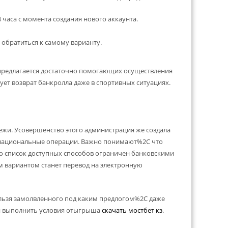
часа с момента создания нового аккаунта.
обратиться к самому варианту.
 предлагается достаточно помогающих осуществления
ет возврат банкролла даже в спортивных ситуациях.
ежи. Усовершенство этого администрация же создала
е национальные операции. Важно понимают%2C что
о список доступных способов ограничен банковскими
 вариантом станет перевод на электронную
ельзя замолвленного под каким предлогом%2C даже
ен выполнить условия отыгрыша
скачать мостбет кз
.