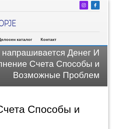
Целосен каталог
Контакт
 напрашивается Денег И
лнение Счета Способы и
Возможные Проблем
Счета Способы и