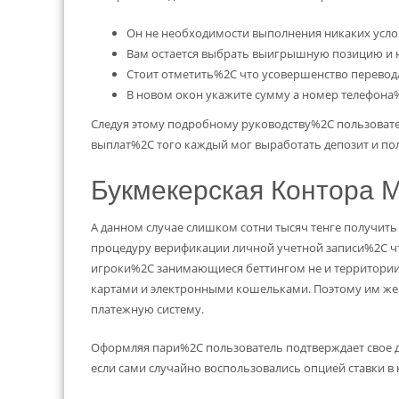
Он не необходимости выполнения никаких услов
Вам остается выбрать выигрышную позицию и на
Стоит отметить%2C что усовершенство перевод
В новом окон укажите сумму а номер телефона
Следуя этому подробному руководству%2C пользовате
выплат%2C того каждый мог выработать депозит и пол
Букмекерская Контора 
А данном случае слишком сотни тысяч тенге получить
процедуру верификации личной учетной записи%2C ч
игроки%2C занимающиеся беттингом не и территории 
картами и электронными кошельками. Поэтому им же
платежную систему.
Оформляя пари%2C пользователь подтверждает свое д
если сами случайно воспользовались опцией ставки в