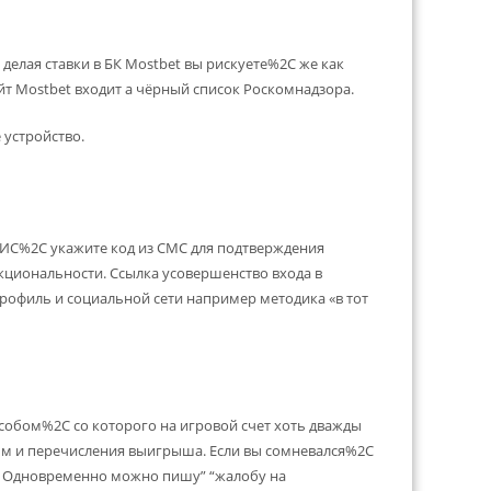
елая ставки в БК Mostbet вы рискуете%2C же как
йт Mostbet входит а чёрный список Роскомнадзора.
 устройство.
ПИС%2C укажите код из СМС для подтверждения
кциональности. Ссылка усовершенство входа в
рофиль и социальной сети например методика «в тот
собом%2C со которого на игровой счет хоть дважды
мм и перечисления выигрыша. Если вы сомневался%2C
С. Одновременно можно пишу” “жалобу на