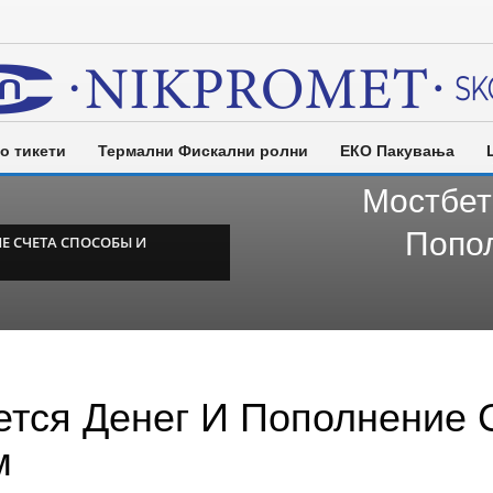
о тикети
Термални Фискални ролни
ЕКО Пакувања
Мостбет
Попо
Е СЧЕТА СПОСОБЫ И
тся Денег И Пополнение 
м