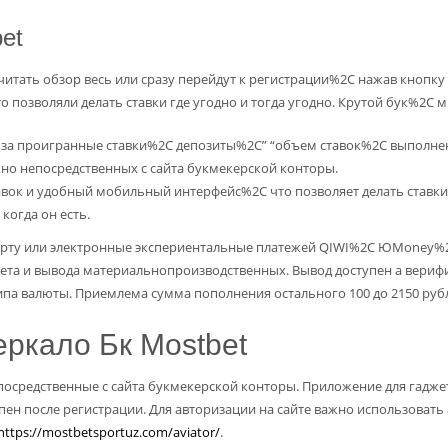
et
тать обзор весь или сразу перейдут к регистрации%2C нажав кнопку «
позволяли делать ставки где угодно и тогда угодно. Крутой бук%2C м
 за проигранные ставки%2C депозиты%2C” “объем ставок%2C выполнен
но непосредственных с сайта букмекерской конторы.
авок и удобный мобильный интерфейс%2C что позволяет делать ставки 
когда он есть.
рту или электронные экспериентальные платежей QIWI%2C ЮMoney%2C 
чета и вывода материальнопроизводственных. Вывод доступен а вер
типа валюты. Приемлема сумма пополнения остального 100 до 2150 руб
еркало Бк Mostbet
осредственные с сайта букмекерской конторы. Приложение для гадже
упен после регистрации. Для авторизации на сайте важно использоват
https://mostbetsportuz.com/aviator/
.