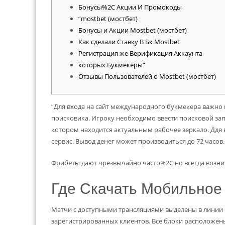
Бонусы%2C Акции И Промокоды
“mostbet (мостбет)
Бонусы и Акции Mostbet (мостбет)
Как сделали Ставку В Бк Mostbet
Регистрация же Верификация Аккаунта
которых Букмекеры”
Отзывы Пользователей о Mostbet (мостбет)
“Для входа на сайт международного букмекера важно 
поисковика. Игроку необходимо ввести поисковой зап
котором находится актуальным рабочее зеркало. Ддя
сервис. Вывод денег может производиться до 72 часов.
Фрибеты дают чрезвычайно часто%2C но всегда возн
Где Скачать Мобильное
Матчи с доступными трансляциями выделены в линии с
зарегистрированных клиентов. Все блоки расположены 