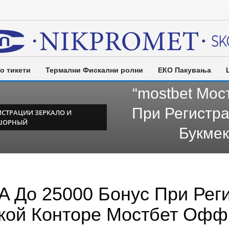
о тикети
Термални Фискални ролни
ЕКО Пакувања
“mostbet Мос
При Регистра
ГИСТРАЦИИ ЗЕРКАЛО И
ФШОРНЫЙ
Букмек
A До 25000 Бонус При Рег
ской Конторе Мостбет Оф