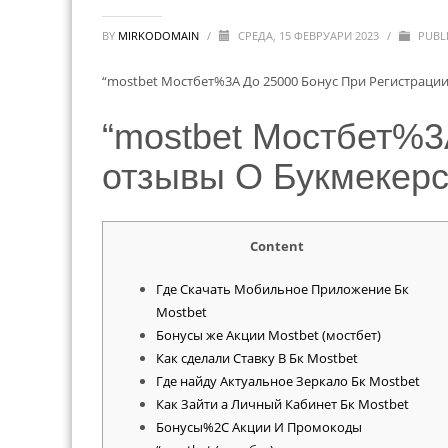
BY
MIRKODOMAIN
/
СРЕДА, 15 ФЕВРУАРИ 2023
/
PUBLI
“mostbet Мостбет%3A До 25000 Бонус При Регистрац
“mostbet Мостбет%3
отзывы О Букмекер
Content
Где Скачать Мобильное Приложение Бк
Mostbet
Бонусы же Акции Mostbet (мостбет)
Как сделали Ставку В Бк Mostbet
Где найду Актуальное Зеркало Бк Mostbet
Как Зайти а Личный Кабинет Бк Mostbet
Бонусы%2C Акции И Промокоды