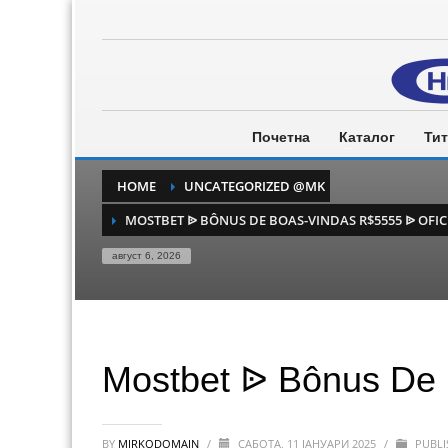
Почетна
Каталог
Тит
HOME
UNCATEGORIZED @MK
MOSTBET ᐉ BÔNUS DE BOAS-VINDAS R$5555 ᐉ OFIC
август 6, 2026
Mostbet ᐉ Bônus De 
BY
MIRKODOMAIN
/
САБОТА, 11 ЈАНУАРИ 2025
/
PUBLI