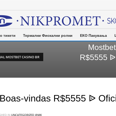
о тикети
Термални Фискални ролни
ЕКО Пакувања
Mostbet
R$5555 ᐉ 
IAL MOSTBET CASINO BR
Boas-vindas R$5555 ᐉ Ofici
SHED IN
UNCATEGORIZED @MK