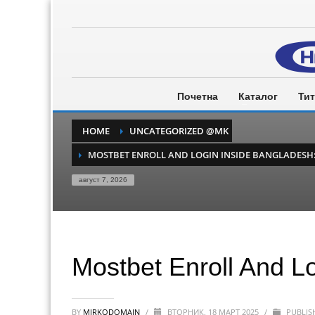
Почетна
Каталог
Тит
HOME
UNCATEGORIZED @MK
MOSTBET ENROLL AND LOGIN INSIDE BANGLADESH: G
август 7, 2026
Mostbet Enroll And L
BY
MIRKODOMAIN
/
ВТОРНИК, 18 МАРТ 2025
/
PUBLIS