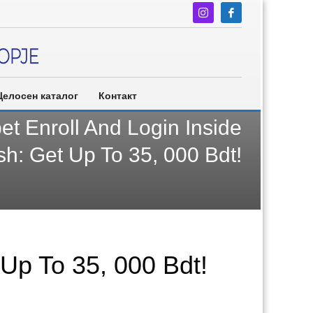
Целосен каталог
Контакт
et Enroll And Login Inside
h: Get Up To 35, 000 Bdt!
Up To 35, 000 Bdt!