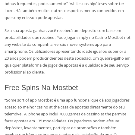
bónus frequentes, pode aumentar” “while suas hipóteses sobre ter
lucro. Há também muitos outros desportos menos conhecidos em
que sony ericsson pode apostar.
Se a sua aposta ganhar, você receberá um deposito com base em
probabilidades que recebeu. Pode jogar simply no Casino Mostbet not
any website da companhia, versão móvel systems app para
smartphone. Os utilizadores apresentando idade igual ou superior a
20 anos podem producir clientes desta sociedad. Um quebra-galho em
qualquer plataforma de jogos de apostas é a qualidade de seu serviço
profissional ao cliente.
Free Spins Na Mostbet
“Some sort of app Mostbet é uma app funcional que dá aos jogadores
acesso ao melhor casino at the casa de apostas diretamente do teu
telemóvel. A iphone app inclui 7000 games de cassino at the permite
fazer apostas em +35 modalidades. Os jogadores podem efetuar
depósitos, levantamentos, participar de promoções e também
receber um bónus sobre boas-vindas pela instalação da app. O