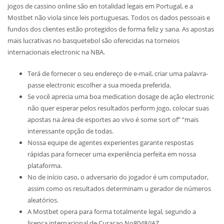
jogos de cassino online são en totalidad legais em Portugal, e a
Mostbet não viola since leis portuguesas. Todos os dados pessoais e
fundos dos clientes estão protegidos de forma feliz y sana. As apostas
mais lucrativas no basquetebol são oferecidas na torneios
internacionais electronic na NBA.
Terá de fornecer o seu endereço de e-mail, criar uma palavra-
passe electronic escolher a sua moeda preferida.
Se você aprecia uma boa medication dosage de ação electronic
não quer esperar pelos resultados perform jogo, colocar suas
apostas na área de esportes ao vivo é some sort of” “mais
interessante opção de todas.
Nossa equipe de agentes experientes garante respostas
rápidas para fornecer uma experiência perfeita em nossa
plataforma.
No de início caso, o adversario do jogador é um computador,
assim como os resultados determinam u gerador de números
aleatórios.
A Mostbet opera para forma totalmente legal, segundo a
licença internacional de Curaçao No8048/JAZ.