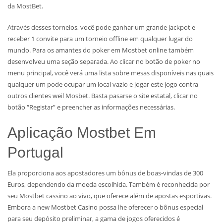
da MostBet.
Através desses torneios, você pode ganhar um grande jackpot e
receber 1 convite para um torneio offline em qualquer lugar do
mundo. Para os amantes do poker em Mostbet online também
desenvolveu uma seção separada. Ao clicar no botão de poker no
menu principal, você verá uma lista sobre mesas disponíveis nas quais
qualquer um pode ocupar um local vazio e jogar este jogo contra
outros clientes weil Mosbet. Basta pasarse o site estatal, clicar no
botão “Registar” e preencher as informações necessárias.
Aplicação Mostbet Em
Portugal
Ela proporciona aos apostadores um bônus de boas-vindas de 300
Euros, dependendo da moeda escolhida. Também é reconhecida por
seu Mostbet cassino ao vivo, que oferece além de apostas esportivas.
Embora a new Mostbet Casino possa lhe oferecer o bônus especial
para seu depósito preliminar, a gama de jogos oferecidos é