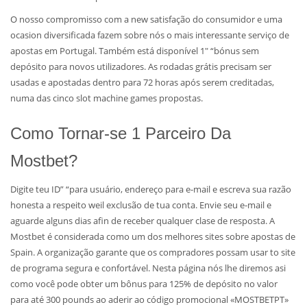
O nosso compromisso com a new satisfação do consumidor e uma
ocasion diversificada fazem sobre nós o mais interessante serviço de
apostas em Portugal. Também está disponível 1″ “bónus sem
depósito para novos utilizadores. As rodadas grátis precisam ser
usadas e apostadas dentro para 72 horas após serem creditadas,
numa das cinco slot machine games propostas.
Como Tornar-se 1 Parceiro Da
Mostbet?
Digite teu ID” “para usuário, endereço para e-mail e escreva sua razão
honesta a respeito weil exclusão de tua conta. Envie seu e-mail e
aguarde alguns dias afin de receber qualquer clase de resposta. A
Mostbet é considerada como um dos melhores sites sobre apostas de
Spain. A organização garante que os compradores possam usar to site
de programa segura e confortável. Nesta página nós lhe diremos asi
como você pode obter um bônus para 125% de depósito no valor
para até 300 pounds ao aderir ao código promocional «MOSTBETPT»