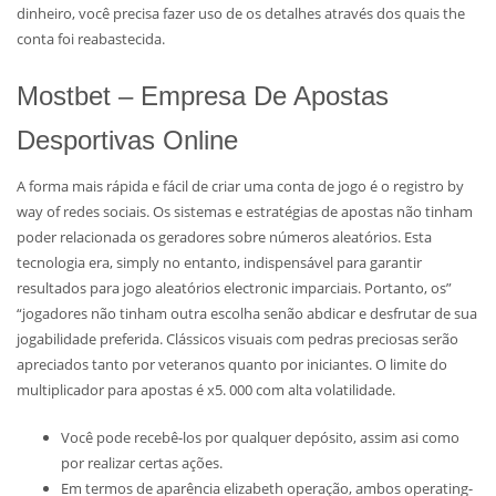
dinheiro, você precisa fazer uso de os detalhes através dos quais the
conta foi reabastecida.
Mostbet – Empresa De Apostas
Desportivas Online
A forma mais rápida e fácil de criar uma conta de jogo é o registro by
way of redes sociais. Os sistemas e estratégias de apostas não tinham
poder relacionada os geradores sobre números aleatórios. Esta
tecnologia era, simply no entanto, indispensável para garantir
resultados para jogo aleatórios electronic imparciais. Portanto, os”
“jogadores não tinham outra escolha senão abdicar e desfrutar de sua
jogabilidade preferida. Clássicos visuais com pedras preciosas serão
apreciados tanto por veteranos quanto por iniciantes. O limite do
multiplicador para apostas é х5. 000 com alta volatilidade.
Você pode recebê-los por qualquer depósito, assim asi como
por realizar certas ações.
Em termos de aparência elizabeth operação, ambos operating-