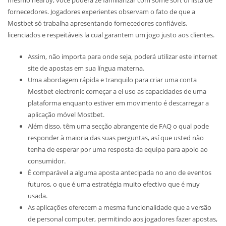
fornecedores. Jogadores experientes observam o fato de que a
Mostbet só trabalha apresentando fornecedores confiáveis,
licenciados e respeitáveis la cual garantem um jogo justo aos clientes.
Assim, não importa para onde seja, poderá utilizar este internet
site de apostas em sua língua materna.
Uma abordagem rápida e tranquilo para criar uma conta
Mostbet electronic começar a el uso as capacidades de uma
plataforma enquanto estiver em movimento é descarregar a
aplicação móvel Mostbet.
Além disso, têm uma secção abrangente de FAQ o qual pode
responder à maioria das suas perguntas, así que usted não
tenha de esperar por uma resposta da equipa para apoio ao
consumidor.
É comparável a alguma aposta antecipada no ano de eventos
futuros, o que é uma estratégia muito efectivo que é muy
usada.
As aplicações oferecem a mesma funcionalidade que a versão
de personal computer, permitindo aos jogadores fazer apostas,