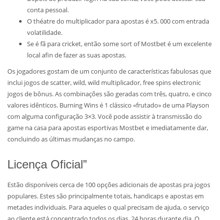
conta pessoal.
O théatre do multiplicador para apostas é х5. 000 com entrada
volatilidade.
Se é fã para cricket, então some sort of Mostbet é um excelente
local afin de fazer as suas apostas.
Os jogadores gostam de um conjunto de características fabulosas que
inclui jogos de scatter, wild, wild multiplicador, free spins electronic
jogos de bônus. As combinações são geradas com três, quatro, e cinco
valores idênticos. Burning Wins é 1 clássico «frutado» de uma Playson
com alguma configuração 3×3. Você pode assistir à transmissão do
game na casa para apostas esportivas Mostbet e imediatamente dar,
concluindo as últimas mudanças no campo.
Licença Oficial”
Estão disponíveis cerca de 100 opções adicionais de apostas pra jogos
populares. Estes são principalmente totais, handicaps e apostas em
metades individuais. Para aqueles o qual precisam de ajuda, o serviço
ao cliente está concentrado todos os dias, 24 horas durante dia. O