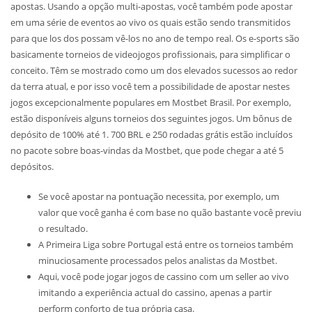
apostas. Usando a opção multi-apostas, você também pode apostar
em uma série de eventos ao vivo os quais estão sendo transmitidos
para que los dos possam vê-los no ano de tempo real. Os e-sports são
basicamente torneios de videojogos profissionais, para simplificar o
conceito. Têm se mostrado como um dos elevados sucessos ao redor
da terra atual, e por isso você tem a possibilidade de apostar nestes
jogos excepcionalmente populares em Mostbet Brasil. Por exemplo,
estão disponíveis alguns torneios dos seguintes jogos. Um bônus de
depósito de 100% até 1. 700 BRL e 250 rodadas grátis estão incluídos
no pacote sobre boas-vindas da Mostbet, que pode chegar a até 5
depósitos.
Se você apostar na pontuação necessita, por exemplo, um
valor que você ganha é com base no quão bastante você previu
o resultado.
A Primeira Liga sobre Portugal está entre os torneios também
minuciosamente processados pelos analistas da Mostbet.
Aqui, você pode jogar jogos de cassino com um seller ao vivo
imitando a experiência actual do cassino, apenas a partir
perform conforto de tua própria casa.