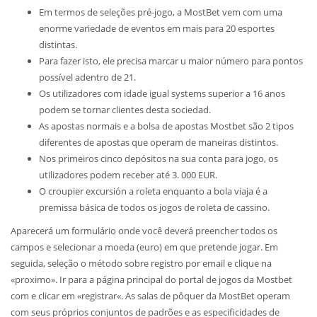
Em termos de seleções pré-jogo, a MostBet vem com uma
enorme variedade de eventos em mais para 20 esportes
distintas.
Para fazer isto, ele precisa marcar u maior número para pontos
possível adentro de 21.
Os utilizadores com idade igual systems superior a 16 anos
podem se tornar clientes desta sociedad.
As apostas normais e a bolsa de apostas Mostbet são 2 tipos
diferentes de apostas que operam de maneiras distintos.
Nos primeiros cinco depósitos na sua conta para jogo, os
utilizadores podem receber até 3. 000 EUR.
O croupier excursión a roleta enquanto a bola viaja é a
premissa básica de todos os jogos de roleta de cassino.
Aparecerá um formulário onde você deverá preencher todos os
campos e selecionar a moeda (euro) em que pretende jogar. Em
seguida, seleção o método sobre registro por email e clique na
«proximo». Ir para a página principal do portal de jogos da Mostbet
com e clicar em «registrar«. As salas de pôquer da MostBet operam
com seus próprios conjuntos de padrões e as especificidades de