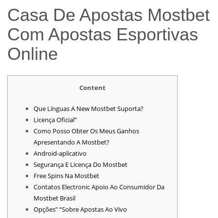
Casa De Apostas Mostbet
Com Apostas Esportivas
Online
Content
Que Línguas A New Mostbet Suporta?
Licença Oficial”
Como Posso Obter Os Meus Ganhos
Apresentando A Mostbet?
Android-aplicativo
Segurança E Licença Do Mostbet
Free Spins Na Mostbet
Contatos Electronic Apoio Ao Consumidor Da
Mostbet Brasil
Opções” “Sobre Apostas Ao Vivo