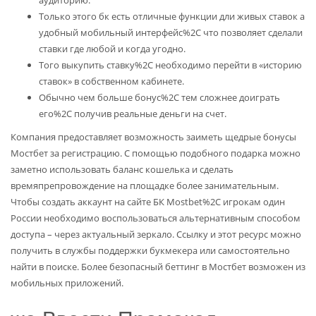
Только этого бк есть отличные функции дли живых ставок а
удобный мобильный интерфейс%2C что позволяет сделали
ставки где любой и когда угодно.
Того выкупить ставку%2C необходимо перейти в «историю
ставок» в собственном кабинете.
Обычно чем больше бонус%2C тем сложнее доиграть
его%2C получив реальные деньги на счет.
Компания предоставляет возможность заиметь щедрые бонусы
Мостбет за регистрацию. С помощью подобного подарка можно
заметно использовать баланс кошелька и сделать
времяпрепровождение на площадке более занимательным.
Чтобы создать аккаунт на сайте БК Mostbet%2C игрокам один
России необходимо воспользоваться альтернативным способом
доступа – через актуальный зеркало. Ссылку и этот ресурс можно
получить в службы поддержки букмекера или самостоятельно
найти в поиске. Более безопасный беттинг в Мостбет возможен из
мобильных приложений.