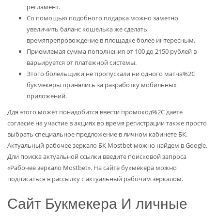
регламент.
Со помощью подобного подарка можно заметно
увеличить баланс кошелька же сделать
времяпрепровождение в площадке более интересным.
Приемлемая сумма пополнения от 100 до 2150 рублей в
варьируется от платежной системы.
Этого болельщики не пропускали ни одного матча%2C
букмекеры принялись за разработку мобильных
приложений.
Ддя этого может понадобится ввести промокод%2C даете
согласие на участие в акциях во время регистрации также просто
выбрать специальное предложение в личном кабинете БК.
Актуальный рабочее зеркало БК Mostbet можно найдем в Google.
Дли поиска актуальной ссылки введите поисковой запроса
«Рабочее зеркало Mostbet». На сайте букмекера можно
подписаться в рассылку с актуальный рабочим зеркалом.
Сайт Букмекера И личные