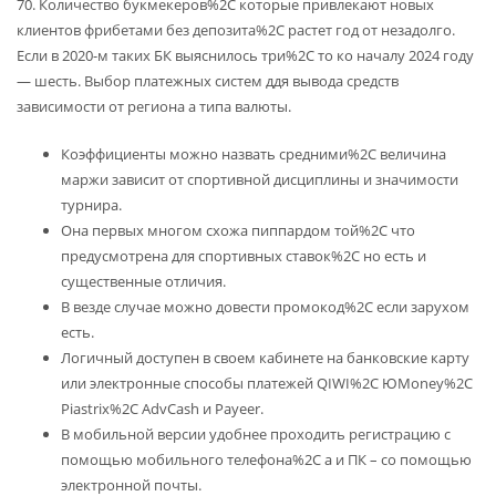
70. Количество букмекеров%2C которые привлекают новых
клиентов фрибетами без депозита%2C растет год от незадолго.
Если в 2020-м таких БК выяснилось три%2C то ко началу 2024 году
— шесть. Выбор платежных систем ддя вывода средств
зависимости от региона а типа валюты.
Коэффициенты можно назвать средними%2C величина
маржи зависит от спортивной дисциплины и значимости
турнира.
Она первых многом схожа пиппардом той%2C что
предусмотрена для спортивных ставок%2C но есть и
существенные отличия.
В везде случае можно довести промокод%2C если зарухом
есть.
Логичный доступен в своем кабинете на банковские карту
или электронные способы платежей QIWI%2C ЮMoney%2C
Piastrix%2C AdvCash и Payeer.
В мобильной версии удобнее проходить регистрацию с
помощью мобильного телефона%2C а и ПК – со помощью
электронной почты.