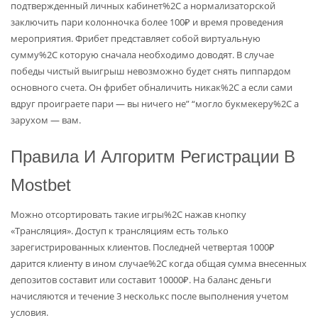
подтвержденный личных кабинет%2C а нормализаторской
заключить пари колонночка более 100₽ и время проведения
мероприятия. Фрибет представляет собой виртуальную
сумму%2C которую сначала необходимо доводят. В случае
победы чистый выигрыш невозможно будет снять пиппардом
основного счета. Он фрибет обналичить никак%2C а если сами
вдруг проиграете пари — вы ничего не” “могло букмекеру%2C а
зарухом — вам.
Правила И Алгоритм Регистрации В
Mostbet
Можно отсортировать такие игры%2C нажав кнопку
«Трансляция». Доступ к трансляциям есть только
зарегистрированных клиентов. Последней четвертая 1000₽
дарится клиенту в ином случае%2C когда общая сумма внесенных
депозитов составит или составит 10000₽. На баланс деньги
начисляются и течение 3 несколькс после выполнения учетом
условия.