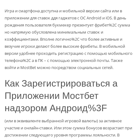
Игра и смартфона доступна и мобильной версии сайта или в
приложении для ставок ддя гаджетов с ОС Android и iOS. В день
рождения пользователя букмекер презентует фрибет%2C сумма
но напрямую обусловлена минимальным ставок и
коэффициентами. Вполне логично%2C что более активные и
везучие игроки делают более высокие фрибеты. В мобильной
версии удобнее проходить регистрацию с помощью мобильного
телефона%2C а в ПК – с помощью электронной почты. Также
войти и MostBet можно посредством социальных сетей.
Как Зарегистрироваться а
Приложении Мостбет
надзором Андроид%3F
(или в эквиваленте выбранной игровой валюты) за активное
участие и онлайн-ставки. Или этом сумма бонусов возрастает при
достижении следующего уровня программы лояльности. В