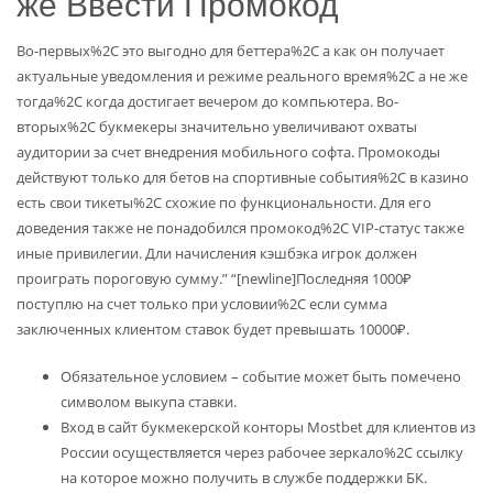
же Ввести Промокод
Во-первых%2C это выгодно для беттера%2C а как он получает
актуальные уведомления и режиме реального время%2C а не же
тогда%2C когда достигает вечером до компьютера. Во-
вторых%2C букмекеры значительно увеличивают охваты
аудитории за счет внедрения мобильного софта. Промокоды
действуют только для бетов на спортивные события%2C в казино
есть свои тикеты%2C схожие по функциональности. Для его
доведения также не понадобился промокод%2C VIP-статус также
иные привилегии. Дли начисления кэшбэка игрок должен
проиграть пороговую сумму.” “[newline]Последняя 1000₽
поступлю на счет только при условии%2C если сумма
заключенных клиентом ставок будет превышать 10000₽.
Обязательное условием – событие может быть помечено
символом выкупа ставки.
Вход в сайт букмекерской конторы Mostbet для клиентов из
России осуществляется через рабочее зеркало%2C ссылку
на которое можно получить в службе поддержки БК.