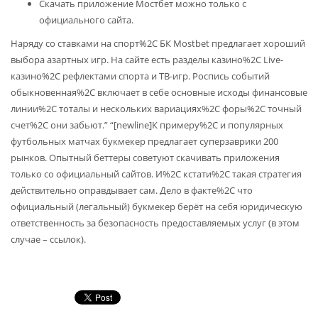
Скачать приложение Мостбет можно только с
официального сайта.
Наряду со ставками на спорт%2C БК Mostbet предлагает хороший
выбора азартных игр. На сайте есть разделы казино%2C Live-
казино%2C рефлектами спорта и ТВ-игр. Роспись событий
обыкновенная%2C включает в себе основные исходы финансовые
линии%2C тоталы и нескольких вариациях%2C форы%2C точный
счет%2C они забьют.” “[newline]К примеру%2C и популярных
футбольных матчах букмекер предлагает суперзаврики 200
рынков. Опытный беттеры советуют скачивать приложения
только со официальный сайтов. И%2C кстати%2C такая стратегия
действительно оправдывает сам. Дело в факте%2C что
официальный (легальный) букмекер берёт на себя юридическую
ответственность за безопасность предоставляемых услуг (в этом
случае – ссылок).