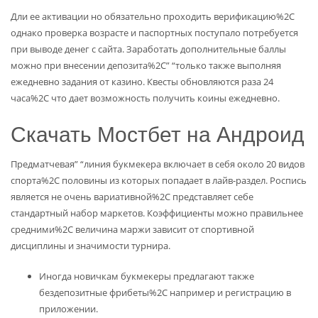
Дли ее активации но обязательно проходить верификацию%2C
однако проверка возрасте и паспортных поступало потребуется
при выводе денег с сайта. Заработать дополнительные баллы
можно при внесении депозита%2C” “только также выполняя
ежедневно задания от казино. Квесты обновляются раза 24
часа%2C что дает возможность получить коины ежедневно.
Скачать Мостбет на Андроид
Предматчевая” “линия букмекера включает в себя около 20 видов
спорта%2C половины из которых попадает в лайв-раздел. Роспись
является не очень вариативной%2C представляет себе
стандартный набор маркетов. Коэффициенты можно правильнее
средними%2C величина маржи зависит от спортивной
дисциплины и значимости турнира.
Иногда новичкам букмекеры предлагают также
бездепозитные фрибеты%2C например и регистрацию в
приложении.