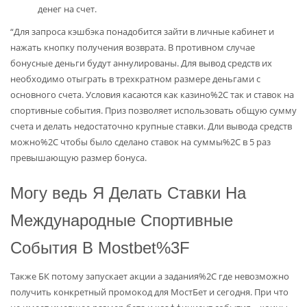
денег на счет.
“Для запроса кэшбэка понадобится зайти в личные кабинет и
нажать кнопку получения возврата. В противном случае
бонусные деньги будут аннулированы. Для вывод средств их
необходимо отыграть в трехкратном размере деньгами с
основного счета. Условия касаются как казино%2C так и ставок на
спортивные события. Приз позволяет использовать общую сумму
счета и делать недостаточно крупные ставки. Дли вывода средств
можно%2C чтобы было сделано ставок на суммы%2C в 5 раз
превышающую размер бонуса.
Могу ведь Я Делать Ставки На
Международные Спортивные
События В Mostbet%3F
Также БК потому запускает акции а задания%2C где невозможно
получить конкретный промокод для МостБет и сегодня. При что