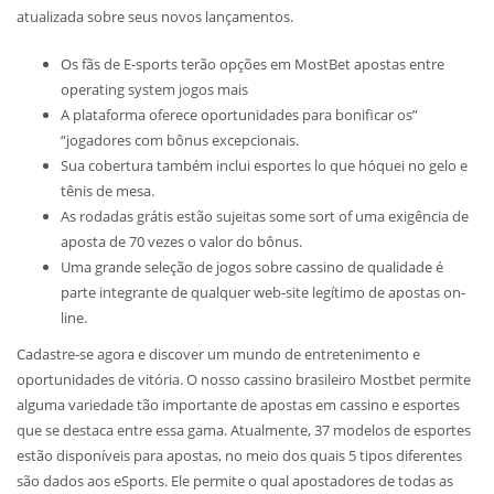
atualizada sobre seus novos lançamentos.
Os fãs de E-sports terão opções em MostBet apostas entre
operating system jogos mais
A plataforma oferece oportunidades para bonificar os”
“jogadores com bônus excepcionais.
Sua cobertura também inclui esportes lo que hóquei no gelo e
tênis de mesa.
As rodadas grátis estão sujeitas some sort of uma exigência de
aposta de 70 vezes o valor do bônus.
Uma grande seleção de jogos sobre cassino de qualidade é
parte integrante de qualquer web-site legítimo de apostas on-
line.
Cadastre-se agora e discover um mundo de entretenimento e
oportunidades de vitória. O nosso cassino brasileiro Mostbet permite
alguma variedade tão importante de apostas em cassino e esportes
que se destaca entre essa gama. Atualmente, 37 modelos de esportes
estão disponíveis para apostas, no meio dos quais 5 tipos diferentes
são dados aos eSports. Ele permite o qual apostadores de todas as