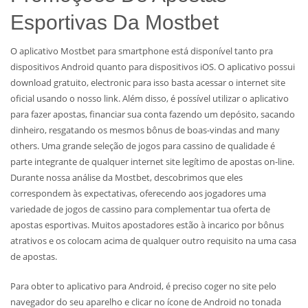
Esportivas Da Mostbet
O aplicativo Mostbet para smartphone está disponível tanto pra
dispositivos Android quanto para dispositivos iOS. O aplicativo possui
download gratuito, electronic para isso basta acessar o internet site
oficial usando o nosso link. Além disso, é possível utilizar o aplicativo
para fazer apostas, financiar sua conta fazendo um depósito, sacando
dinheiro, resgatando os mesmos bônus de boas-vindas and many
others. Uma grande seleção de jogos para cassino de qualidade é
parte integrante de qualquer internet site legítimo de apostas on-line.
Durante nossa análise da Mostbet, descobrimos que eles
correspondem às expectativas, oferecendo aos jogadores uma
variedade de jogos de cassino para complementar tua oferta de
apostas esportivas. Muitos apostadores estão à incarico por bônus
atrativos e os colocam acima de qualquer outro requisito na uma casa
de apostas.
Para obter to aplicativo para Android, é preciso coger no site pelo
navegador do seu aparelho e clicar no ícone de Android no tonada