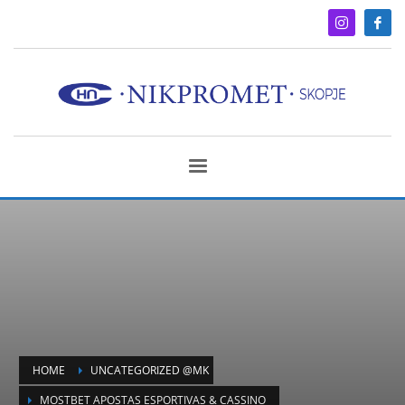
HOME
UNCATEGORIZED @MK
MOSTBET APOSTAS ESPORTIVAS & CASSINO