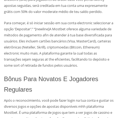
apostas seguidas, será creditada em tua conta uma expresamente
grátis com 50% do valor moderate médio de teu saldo perdido.
Para começar, é só iniciar sessão em sua conta electronic seleccionar a
opção ‘Depositar’.” “[newline]A Mostbet oferece alguma variedade de
métodos de pagamento afin de atender à tua base diversificada para
usuários. Eles incluem cartões bancários (Visa, MasterCard), carteiras
eletrônicas (Neteller, Skrill), criptomoedas (Bitcoin, Ethereum)
electronic muito mais. A plataforma garante la cual todas as
transações sejam seguras at the eficientes, facilitando to depósito e
some sort of retirada de fundos pelos usuários.
Bônus Para Novatos E Jogadores
Regulares
Após o reconocimiento, você pode fazer login na tua conta e gustar os
diversos jogos e opções de apostas disponíveis mhh plataforma
Mostbet. É uma plataforma de jogos que tem a ver jogos de cassino e