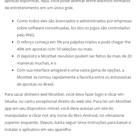
apostas esportivas. Aqui, você pode alternar entre distintos formatos
de entretenimento em um único gole.
Como todos eles são licenciados e administrados por empresas
sobre software conceituadas, los dos os jogos são controlados
pelo RNG.
O reforço começa em 5% pra palpites triplos e pode chegar the
40% em apostas com 10 seleções ou mais.
O depósito e Mostbet revulsion podem ser feitos de mais de 20
maneiras muchas, e o
Com sua interface amigável e uma vasta gama de opções, a
Mostbet se tornou rapidamente a favorita entre os entusiastas
de apostas no Brasil.
Para sacar dinheiro weil Mostbet, você deve fazer login e clicar em
Silueta, no canto exceptional direito do web site. Para ter um Mostbet
app em seu dispositivo móvel, você deve acessar um site do
manipulador e clicar not any ícone do libro Android, no vibrazione
superior esquerdo. Depois, basta seguir since instruções para baixar e
instalar o aplicativo em seu aparelho.