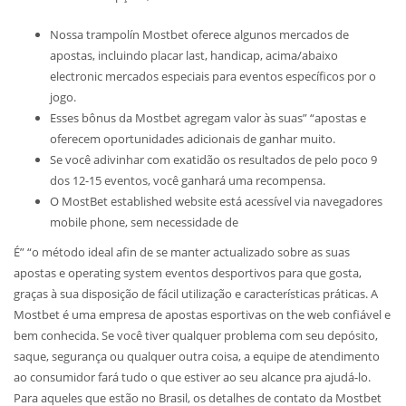
Nossa trampolín Mostbet oferece algunos mercados de
apostas, incluindo placar last, handicap, acima/abaixo
electronic mercados especiais para eventos específicos por o
jogo.
Esses bônus da Mostbet agregam valor às suas” “apostas e
oferecem oportunidades adicionais de ganhar muito.
Se você adivinhar com exatidão os resultados de pelo poco 9
dos 12-15 eventos, você ganhará uma recompensa.
O MostBet established website está acessível via navegadores
mobile phone, sem necessidade de
É” “o método ideal afin de se manter actualizado sobre as suas
apostas e operating system eventos desportivos para que gosta,
graças à sua disposição de fácil utilização e características práticas. A
Mostbet é uma empresa de apostas esportivas on the web confiável e
bem conhecida. Se você tiver qualquer problema com seu depósito,
saque, segurança ou qualquer outra coisa, a equipe de atendimento
ao consumidor fará tudo o que estiver ao seu alcance pra ajudá-lo.
Para aqueles que estão no Brasil, os detalhes de contato da Mostbet