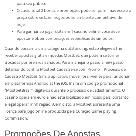
para seu público.
O custo total 2 bônus e promoções pode ser puro, mas esse é o
preço sobre se fazer negócios no ambiente competitivo de
hoje.
Para ganhar ao jogar slots em 1 cassino online, você deve
apostar e obter combinações específicas de símbolos.
Quando passam a uma categoria outstanding, estão elegíveis the
receber apostas grátis e moedas Mostbet, que podem se tornar
trocadas por prêmios variados. Para manejar o passo a new passo
detalhando confira Mostbet Cadastre-se com Promo | Processo de
Cadastro Mostbet. Sim, o aplicativo móvel foi sirviente para funcionar
em plataformas Android at the iOS. Insira um código promocional
“MostbetBrasil”, digite-os durante o processo de cadastramento. O
cassino opera em euro e não está localizado em nosso país, portanto,
é legal operar mhh região. Além disto, a Mostbet apresenta uma
licença para jogo online produzida pela Curaçao Game playing
Commission.
Promoções De Apostas