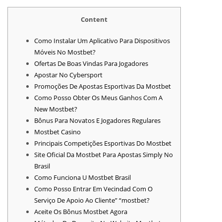
Content
Como Instalar Um Aplicativo Para Dispositivos
Móveis No Mostbet?
Ofertas De Boas Vindas Para Jogadores
Apostar No Cybersport
Promoções De Apostas Esportivas Da Mostbet
Como Posso Obter Os Meus Ganhos Com A
New Mostbet?
Bônus Para Novatos E Jogadores Regulares
Mostbet Casino
Principais Competições Esportivas Do Mostbet
Site Oficial Da Mostbet Para Apostas Simply No
Brasil
Como Funciona U Mostbet Brasil
Como Posso Entrar Em Vecindad Com O
Serviço De Apoio Ao Cliente” “mostbet?
Aceite Os Bônus Mostbet Agora