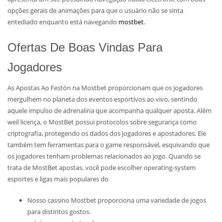
opções gerais de animações para que o usuário não se sinta
entediado enquanto está navegando
mostbet
.
Ofertas De Boas Vindas Para
Jogadores
As Apostas Ao Festón na Mostbet proporcionam que os jogadores
mergulhem no planeta dos eventos esportivos ao vivo, sentindo
aquele impulso de adrenalina que acompanha qualquer aposta. Além
weil licença, o MostBet possui protocolos sobre segurança como
criptografia, protegendo os dados dos jogadores e apostadores. Ele
também tem ferramentas para o game responsável, esquivando que
os jogadores tenham problemas relacionados ao jogo. Quando se
trata de MostBet apostas, você pode escolher operating-system
esportes e ligas mais populares do
Nosso cassino Mostbet proporciona uma variedade de jogos
para distintos gostos.