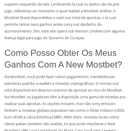
superior esquerdo da tela. Lembrando la cual os dados são de pré-
jogo, referentes ao momento o qual realizei a Mostbet análise. A
Mostbet Brasil disponibiliza o cash-out total de apostas, o la cual
permite retirar seus ganhos antes carry out desfecho do
acontecimiento. Sim, este site opera sob Venson Limited com alguma
licença legal para jogo do Governo de Curaçao.
Como Posso Obter Os Meus
Ganhos Com A New Mostbet?
Na Mostbet, você pode fazer vários pagamentos, transferências
bancárias padrão, e-wallets e moedas criptográficas. O money out
está disponível em diversos eventos de apostas ao vivo do Mostbet.
Na MostBet, os jogadores têm à disposição uma gama de moedas pra
realizar suas apostas. As opções incluem, mas não sony ericsson
limitam a, moedas globais populares tais como o Dólar Indiano (USD),
Euro (EUR) e Libra Esterlina (GBP). Além disto, moedas locais sobre
vários países também são aceitas, to que pode mezclarse o Real
Brasileiro (BRL) para jogadores do Brasil. Caso você perca twenty