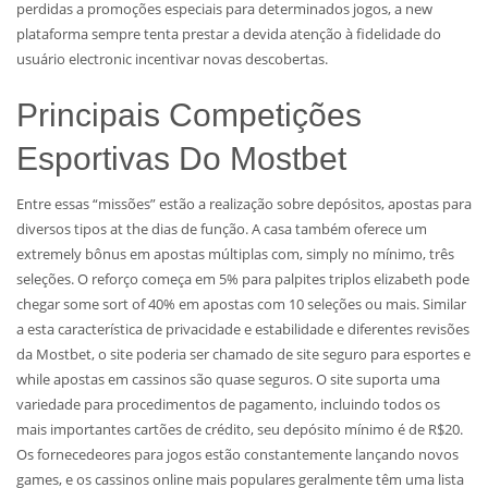
perdidas a promoções especiais para determinados jogos, a new
plataforma sempre tenta prestar a devida atenção à fidelidade do
usuário electronic incentivar novas descobertas.
Principais Competições
Esportivas Do Mostbet
Entre essas “missões” estão a realização sobre depósitos, apostas para
diversos tipos at the dias de função. A casa também oferece um
extremely bônus em apostas múltiplas com, simply no mínimo, três
seleções. O reforço começa em 5% para palpites triplos elizabeth pode
chegar some sort of 40% em apostas com 10 seleções ou mais. Similar
a esta característica de privacidade e estabilidade e diferentes revisões
da Mostbet, o site poderia ser chamado de site seguro para esportes e
while apostas em cassinos são quase seguros. O site suporta uma
variedade para procedimentos de pagamento, incluindo todos os
mais importantes cartões de crédito, seu depósito mínimo é de R$20.
Os fornecedeores para jogos estão constantemente lançando novos
games, e os cassinos online mais populares geralmente têm uma lista