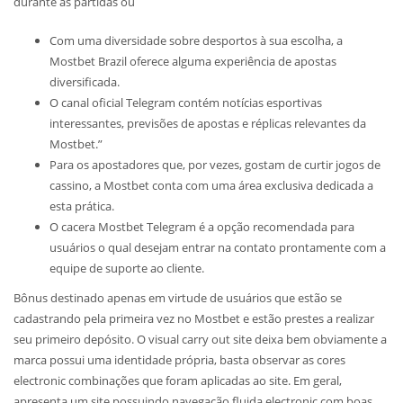
durante as partidas ou
Com uma diversidade sobre desportos à sua escolha, a
Mostbet Brazil oferece alguma experiência de apostas
diversificada.
O canal oficial Telegram contém notícias esportivas
interessantes, previsões de apostas e réplicas relevantes da
Mostbet.”
Para os apostadores que, por vezes, gostam de curtir jogos de
cassino, a Mostbet conta com uma área exclusiva dedicada a
esta prática.
O cacera Mostbet Telegram é a opção recomendada para
usuários o qual desejam entrar na contato prontamente com a
equipe de suporte ao cliente.
Bônus destinado apenas em virtude de usuários que estão se
cadastrando pela primeira vez no Mostbet e estão prestes a realizar
seu primeiro depósito. O visual carry out site deixa bem obviamente a
marca possui uma identidade própria, basta observar as cores
electronic combinações que foram aplicadas ao site. Em geral,
apresenta um site possuindo navegação fluida electronic com boas