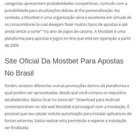
categorias apresentem probabilidades competitivas, contudo com a
possibilidade para atualizações diárias at the personalização. Na
verdade, a Mostbet é uma organização séria e excelente em virtude de
os consumidores la cual desejam fazer muitos tipos de apostas e até
ainda tentar a sorte” “no ano de jogos de cassino. A Mostbet é uma
plataforma para apostas e jogos on-line que está em operação a partir
de 2009.
Site Oficial Da Mostbet Para Apostas
No Brasil
Porém, existem diferentes outras promoções dentro da plataforma o
qual podem ser aproveitadas, desde que você cumpra os requisitos
estabelecidos. Basta clicar no ícone de” “download para Android
contemporáneo no site weil Mostbet e prosseguir com a instalação. É
possível que seu celular solicite autorização para instalar aplicativos de
fontes externas, basta realizar esta permissão e esperar a instalação
ser finalizada.