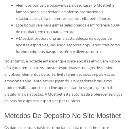
Além dos bônus de boas-vindas, nosso cassino Mostbet é
famoso por sua variedade de ofertas promocionais
relacionadas a new diferentes eventos elizabeth épocas.
Este bônus vale para games selecionados e lo” “oferece 100%
de cashback em caso para derrota.
A Mostbet proporciona uma vasta seleção de opções de
apostas esportivas, incluindo esportes populares” “tais como
futebol, críquete, basquete, tênis e diversos outros.
No entanto, é notable entender que since apostas envolvem risco e
não garantem lucro. As apostas esportivas e os jogos de cassino
envolvem elementos de sorte. Evite tener decisões impulsivas ou
emocionais enquanto estiver jogando. Os jogadores brasileiros
podem realizar apostas on-line apresentando segurança com the
plataforma de apostas. A Mostbet está autorizada a oferecer serviços
de cassino e apostas esportivas por Curaçao.
Métodos De Deposito No Site Mostbet
Os dados pessoais básicos como fama, data de nascimento, e