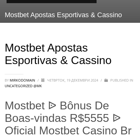
Mostbet Apostas Esportivas & Cassino
Mostbet Apostas
Esportivas & Cassino
BY
MIRKODOMAIN
/
ЧЕТВРТОК, 19 ДЕКЕМВРИ 2024
/
PUBLISHED IN
UNCATEGORIZED @MK
Mostbet ᐉ Bônus De
Boas-vindas R$5555 ᐉ
Oficial Mostbet Casino Br