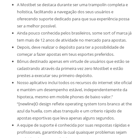
A Mostbet se destaca durante ser uma trampolín completa e
holistica, facilitando a navegação dos seus usuários e
oferecendo suporte dedicado para que sua experiência possa
ser a melhor possível.
Ainda pouco conhecida pelos brasileiros, some sort of marca já
tem mais de 12 anos de atividade no mercado para apostas.
Depois, deve realizar o depósito para ter a possibilidade de
começar a fazer apostas em teus esportes preferidos.
Bônus destinado apenas em virtude de usuários que estão se
cadastrando através da primeira vez zero Mostbet e estão
prestes a executar seu primeiro depósito.
Nosso aplicativo inclui todos os recursos do internet site oficial
e mantém um desempenho estável, independentemente da
hipoteca, mesmo em mobile phones de baixo valor.”
“[newline]O design reflete operating system tons branco at the
azul da huella, com abas tranquilo e um criterio rápido de
apostas esportivas que leva apenas alguns segundos.
A equipe de suporte é conhecida por suas respostas rápidas e
profissionais, garantindo la cual quaisquer problemas sejam