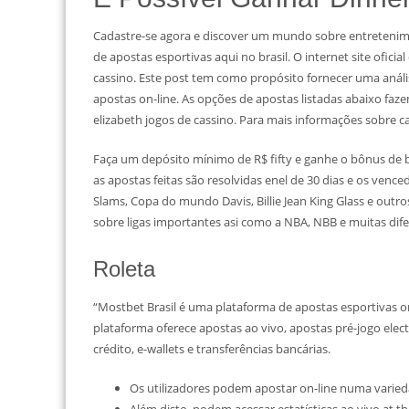
Cadastre-se agora e discover um mundo sobre entretenime
de apostas esportivas aqui no brasil. O internet site ofic
cassino. Este post tem como propósito fornecer uma análi
apostas on-line. As opções de apostas listadas abaixo f
elizabeth jogos de cassino. Para mais informações sobre ca
Faça um depósito mínimo de R$ fifty e ganhe o bônus de b
as apostas feitas são resolvidas enel de 30 dias e os ven
Slams, Copa do mundo Davis, Billie Jean King Glass e out
sobre ligas importantes asi como a NBA, NBB e muitas dif
Roleta
“Mostbet Brasil é uma plataforma de apostas esportivas on
plataforma oferece apostas ao vivo, apostas pré-jogo ele
crédito, e-wallets e transferências bancárias.
Os utilizadores podem apostar on-line numa varied