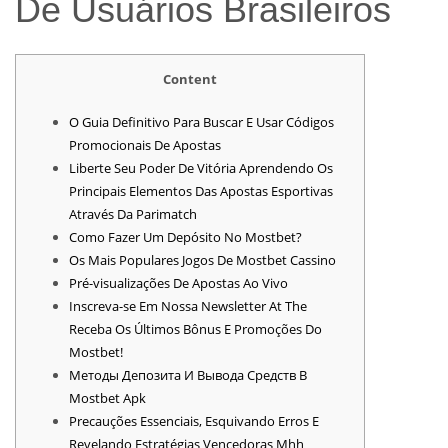
De Usuários Brasileiros
Content
O Guia Definitivo Para Buscar E Usar Códigos
Promocionais De Apostas
Liberte Seu Poder De Vitória Aprendendo Os
Principais Elementos Das Apostas Esportivas
Através Da Parimatch
Como Fazer Um Depósito No Mostbet?
Os Mais Populares Jogos De Mostbet Cassino
Pré-visualizações De Apostas Ao Vivo
Inscreva-se Em Nossa Newsletter At The
Receba Os Últimos Bônus E Promoções Do
Mostbet!
Методы Депозита И Вывода Средств В
Mostbet Apk
Precauções Essenciais, Esquivando Erros E
Revelando Estratégias Vencedoras Mhh