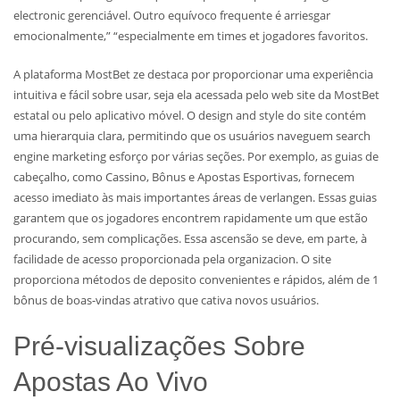
electronic gerenciável. Outro equívoco frequente é arriesgar
emocionalmente,” “especialmente em times et jogadores favoritos.
A plataforma MostBet ze destaca por proporcionar uma experiência
intuitiva e fácil sobre usar, seja ela acessada pelo web site da MostBet
estatal ou pelo aplicativo móvel. O design and style do site contém
uma hierarquia clara, permitindo que os usuários naveguem search
engine marketing esforço por várias seções. Por exemplo, as guias de
cabeçalho, como Cassino, Bônus e Apostas Esportivas, fornecem
acesso imediato às mais importantes áreas de verlangen. Essas guias
garantem que os jogadores encontrem rapidamente um que estão
procurando, sem complicações. Essa ascensão se deve, em parte, à
facilidade de acesso proporcionada pela organizacion. O site
proporciona métodos de deposito convenientes e rápidos, além de 1
bônus de boas-vindas atrativo que cativa novos usuários.
Pré-visualizações Sobre
Apostas Ao Vivo