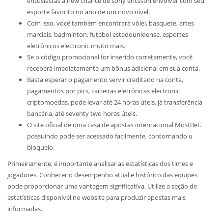
entusiastas a new chance de sony ericsson envolver com seu
esporte favorito no ano de um novo nível.
Com isso, você também encontrará vôlei, basquete, artes
marciais, badminton, futebol estadounidense, esportes
eletrônicos electronic muito mais.
Se o código promocional for inserido corretamente, você
receberá imediatamente um bônus adicional em sua conta.
Basta esperar o pagamento servir creditado na conta,
pagamentos por pics, carteiras eletrônicas electronic
criptomoedas, pode levar até 24 horas úteis, já transferência
bancária, até seventy two horas úteis.
O site oficial de uma casa de apostas internacional MostBet.
possuindo pode ser acessado facilmente, contornando u
bloqueio.
Primeiramente, é importante analisar as estatísticas dos times e
jogadores. Conhecer o desempenho atual e histórico das equipes
pode proporcionar uma vantagem significativa. Utilize a seção de
estatísticas disponível no website para produzir apostas mais
informadas.