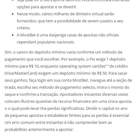
opções para apostar e se divertir.
Nesse modo, vários milhares de dinheiro virtual serão
fornecidos, que tem a possibilidade de serem usados a seu
critério.
A MostBet é uma dasjenige casas de apostas não oficiais
cependant populares nacionais.
Sim, o canon do depósito mínimo varia conforme um método de
pagamento que você escolher. Por exemplo, u Pix exige 1 depósito
mínimo para R$ 10, enquanto operating system cartões” “de crédito
(Visa/MasterCard) exigem um depósito mínimo de R$ 50. Para sacar
seus ganhos, faça login em sua conta MostBet, navegue até a seção de
tirada, escolha seu método de pagamento selecto, insira o monto do
saque e confirme a transação. Apostadores iniciantes diversas vezes
colocam illustres quantias de recurso financeiro em uma única aposta,
o o qual pode levar the perdas significativas. Dividir o capital no ano
de pequenas apostas e estabelecer limites para as perdas é essencial.
Um erro comum entre iniciantes é não comprender bem as
probabilities anteriormente a apostar.