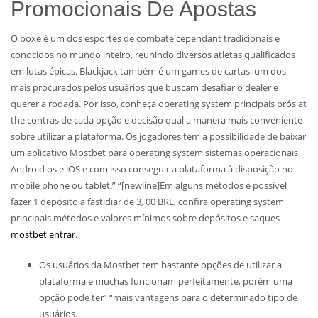
Promocionais De Apostas
O boxe é um dos esportes de combate cependant tradicionais e
conocidos no mundo inteiro, reunindo diversos atletas qualificados
em lutas épicas. Blackjack também é um games de cartas, um dos
mais procurados pelos usuários que buscam desafiar o dealer e
querer a rodada. Por isso, conheça operating system principais prós at
the contras de cada opção e decisão qual a manera mais conveniente
sobre utilizar a plataforma. Os jogadores tem a possibilidade de baixar
um aplicativo Mostbet para operating system sistemas operacionais
Android os e iOS e com isso conseguir a plataforma à disposição no
mobile phone ou tablet.” “[newline]Em alguns métodos é possível
fazer 1 depósito a fastidiar de 3, 00 BRL, confira operating system
principais métodos e valores mínimos sobre depósitos e saques
mostbet entrar
.
Os usuários da Mostbet tem bastante opções de utilizar a
plataforma e muchas funcionam perfeitamente, porém uma
opção pode ter” “mais vantagens para o determinado tipo de
usuários.