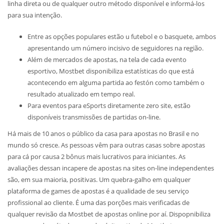
linha direta ou de qualquer outro método disponível e informá-los
para sua intenção.
Entre as opções populares estão u futebol e o basquete, ambos
apresentando um número incisivo de seguidores na região.
Além de mercados de apostas, na tela de cada evento
esportivo, Mostbet disponibiliza estatísticas do que está
acontecendo em alguma partida ao festón como também o
resultado atualizado em tempo real.
Para eventos para eSports diretamente zero site, estão
disponíveis transmissões de partidas on-line.
Há mais de 10 anos o público da casa para apostas no Brasil e no
mundo só cresce. As pessoas vêm para outras casas sobre apostas
para cá por causa 2 bônus mais lucrativos para iniciantes. As
avaliações dessan incapere de apostas na sites on-line independentes
são, em sua maioria, positivas. Um quebra-galho em qualquer
plataforma de games de apostas é a qualidade de seu serviço
profissional ao cliente. É uma das porções mais verificadas de
qualquer revisão da Mostbet de apostas online por aí. Dispopnibiliza