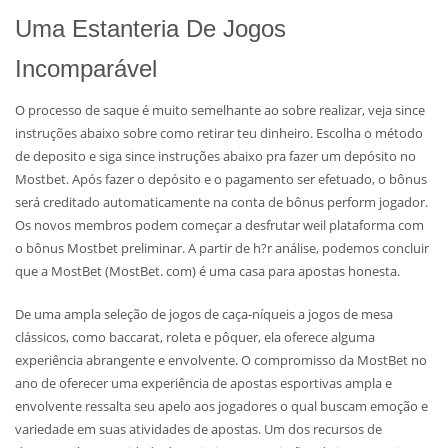
Uma Estanteria De Jogos
Incomparável
O processo de saque é muito semelhante ao sobre realizar, veja since
instruções abaixo sobre como retirar teu dinheiro. Escolha o método
de deposito e siga since instruções abaixo pra fazer um depósito no
Mostbet. Após fazer o depósito e o pagamento ser efetuado, o bônus
será creditado automaticamente na conta de bônus perform jogador.
Os novos membros podem começar a desfrutar weil plataforma com
o bônus Mostbet preliminar. A partir de h?r análise, podemos concluir
que a MostBet (MostBet. com) é uma casa para apostas honesta.
De uma ampla seleção de jogos de caça-níqueis a jogos de mesa
clássicos, como baccarat, roleta e pôquer, ela oferece alguma
experiência abrangente e envolvente. O compromisso da MostBet no
ano de oferecer uma experiência de apostas esportivas ampla e
envolvente ressalta seu apelo aos jogadores o qual buscam emoção e
variedade em suas atividades de apostas. Um dos recursos de