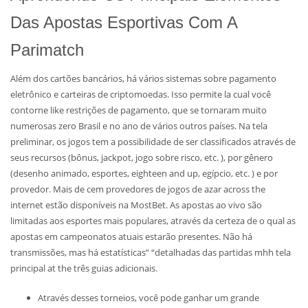
Das Apostas Esportivas Com A
Parimatch
Além dos cartões bancários, há vários sistemas sobre pagamento
eletrônico e carteiras de criptomoedas. Isso permite la cual você
contorne like restrições de pagamento, que se tornaram muito
numerosas zero Brasil e no ano de vários outros países. Na tela
preliminar, os jogos tem a possibilidade de ser classificados através de
seus recursos (bônus, jackpot, jogo sobre risco, etc. ), por gênero
(desenho animado, esportes, eighteen and up, egípcio, etc. ) e por
provedor. Mais de cem provedores de jogos de azar across the
internet estão disponíveis na MostBet. As apostas ao vivo são
limitadas aos esportes mais populares, através da certeza de o qual as
apostas em campeonatos atuais estarão presentes. Não há
transmissões, mas há estatísticas” “detalhadas das partidas mhh tela
principal at the três guias adicionais.
Através desses torneios, você pode ganhar um grande