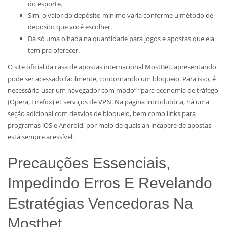
do esporte.
Sim, o valor do depósito mínimo varia conforme u método de
deposito que você escolher.
Dá só uma olhada na quantidade para jogos e apostas que ela
tem pra oferecer.
O site oficial da casa de apostas internacional MostBet. apresentando
pode ser acessado facilmente, contornando um bloqueio. Para isso, é
necessário usar um navegador com modo” “para economia de tráfego
(Opera, Firefox) et serviços de VPN. Na página introdutória, há uma
seção adicional com desvios de bloqueio, bem como links para
programas iOS e Android, por meio de quais an incapere de apostas
está sempre acessível.
Precauções Essenciais,
Impedindo Erros E Revelando
Estratégias Vencedoras Na
Mostbet