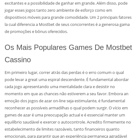
excitantes e a possibilidade de ganhar em grande. Além disso, pode
jogar esses jogos tanto zero ambiente de esforço como em
dispositivos móveis para grande comodidade. Um 2 principais fatores
la cual diferencia a Mostbet de seus concorrentes é a generosa gama
de promoções e bônus oferecidos.
Os Mais Populares Games De Mostbet
Cassino
Em primeiro lugar, correr atrás das perdas é o erro comum o qual
pode levar a great uma espiral descendente. É fundamental abordar
cada jogo apresentando uma mentalidade clara e desistir no
momento em que as chances não estiverem a seu favor. Embora an
emoção dos jogos de azar on-line seja estimulante, é fundamental
reconhecer as possíveis armadilhas o qual podem surgir. O vício em
games de azar é uma preocupação actual e é essencial manter um
equilíbrio saudável e exercer o autocontrole. Acredito firmemente no
estabelecimento de limites razoáveis, tanto financeiros quanto
emocionais, para garantir que an experiência permaneça agradável