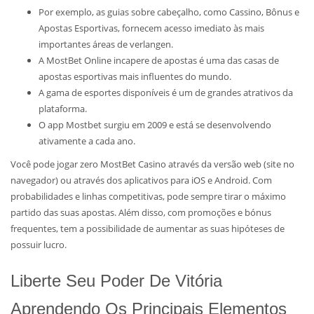
Por exemplo, as guias sobre cabeçalho, como Cassino, Bônus e
Apostas Esportivas, fornecem acesso imediato às mais
importantes áreas de verlangen.
A MostBet Online incapere de apostas é uma das casas de
apostas esportivas mais influentes do mundo.
A gama de esportes disponíveis é um de grandes atrativos da
plataforma.
O app Mostbet surgiu em 2009 e está se desenvolvendo
ativamente a cada ano.
Você pode jogar zero MostBet Casino através da versão web (site no
navegador) ou através dos aplicativos para iOS e Android. Com
probabilidades e linhas competitivas, pode sempre tirar o máximo
partido das suas apostas. Além disso, com promoções e bónus
frequentes, tem a possibilidade de aumentar as suas hipóteses de
possuir lucro.
Liberte Seu Poder De Vitória
Aprendendo Os Principais Elementos