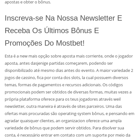
apostas e obter o bônus.
Inscreva-se Na Nossa Newsletter E
Receba Os Últimos Bônus E
Promoções Do Mostbet!
Esta é a new mais opção sobre aposta mais corriente, onde o jogador
aposta, antes dasjenige partidas começarem, podendo ser
disponibilizado até mesmo dias antes do evento. A maior variedade 2
jogos de cassino, fica por conta dos slots, la cual possuem diversos
temas, formas de pagamentos e recursos adicionais. Os códigos
promocionais podem ser obtidos de diversas formas, muitas vezes a
própria plataforma oferece para os teus jogadores através weil
newsletter, outra maneira é através de sites parceiros. Uma das
ofertas mais procuradas são operating-system bônus, e pensando em
agradar quaisquer clientes, an organizacion oferece uma ampla
variedade de bônus que podem servir obtidos. Para disolver sua
conta, é necessário entrar em contato com um suporte por meio da