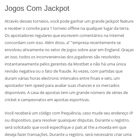
Jogos Com Jackpot
Através desses torneios, você pode ganhar um grande jackpot feature
e receber o convite para 1 torneio offline na qualquer lugar da terra.
Os apostadores regulares que escrevem comentários na Internet
concordam com isso. Além disso, a” “empresa recentemente se
envolveu ativamente no setor de jogos sobre azar em England. Graças
an isso, todos os inconveniencias dos jogadores são resolvidos
instantaneamente pelos gerentes da Mostbet e não há uma única
revisão negativa ou o fato de fraude. Às vezes, com partidas que
duram várias horas electronic intervalos entre finais e sets, um
apostador tem speed para avaliar suas chances e os mercados
disponíveis. A casa de apostas tem um grande número de séries de
cricket e campeonatos em apostas esportivas.
Você receberá um código com frequência, caso mude seu endereço IP
ou dispositivo, para resolver quaisquer disputas. Durante u registro,
será solicitado que você especifique o país at the a moeda em que
deseja fazer transações. Durante u registro, será necessário criar uma