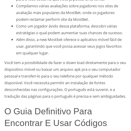
Compilamos várias avaliações sobre jogadores nos sites de
avaliação mais populares da MostBet, onde os jogadores
podem reclamar perform site da MostBet.
Como um jogador ávido dessa plataforma, descobri várias
estratégias o qual podem aumentar suas chances de sucesso.
Além disso, a new Mostbet oferece o aplicativo móvel fácil de
usar, garantindo que você possa acessar seus jogos favoritos
em qualquer lugar.
Você tem a possibilidade de fazer o down load diretamente para o seu
dispositivo móvel ou baixar um arquivo apk pra o seu computador
pessoal e transferi-lo para o seu telefone por qualquer método
disponível. Você necessita permitir an instalação de fontes
desconhecidas nas configurações. O português está suvenir, e a
tradução das páginas para o português é precisa e sem ambiguidades.
O Guia Definitivo Para
Encontrar E Usar Códigos