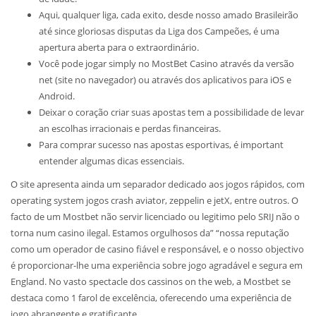
Aqui, qualquer liga, cada exito, desde nosso amado Brasileirão
até since gloriosas disputas da Liga dos Campeões, é uma
apertura aberta para o extraordinário.
Você pode jogar simply no MostBet Casino através da versão
net (site no navegador) ou através dos aplicativos para iOS e
Android.
Deixar o coração criar suas apostas tem a possibilidade de levar
an escolhas irracionais e perdas financeiras.
Para comprar sucesso nas apostas esportivas, é important
entender algumas dicas essenciais.
O site apresenta ainda um separador dedicado aos jogos rápidos, com
operating system jogos crash aviator, zeppelin e jetX, entre outros. O
facto de um Mostbet não servir licenciado ou legitimo pelo SRIJ não o
torna num casino ilegal. Estamos orgulhosos da” “nossa reputação
como um operador de casino fiável e responsável, e o nosso objectivo
é proporcionar-lhe uma experiência sobre jogo agradável e segura em
England. No vasto spectacle dos cassinos on the web, a Mostbet se
destaca como 1 farol de excelência, oferecendo uma experiência de
jogo abrangente e gratificante.