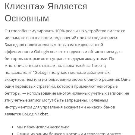
Клиента» Является
Основным
Он способен эмулировать 100% реальных устройство вместе со
чистым, не вызывающем подозрений прокси-соединением.
Благодаря положительным отзывам же доказанной
эффективности GoLogin является надежным объяснением для
бетторов, которые хотят управлять двумя аккаунтами. По
многочисленным отзывам пользователей, за 1 месяц
пользователи” “GoLogin получают меньше забаненных
аккаунтов, чем или использовании любого одного решения. Одна
один передовых стратегий, которой применяют некоторые
бетторы, — использование многочисленных учетных записей, не
эти учетные записи могут быть запрещены. Полезным
инструментом для управления аккаунтами никаких банов
является GoLogin
1xbet
.
Мы перечислили несколько
Одним из одним бонусов, которыми севилестр можете