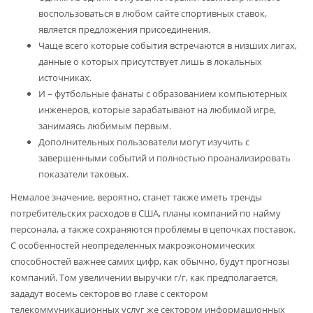
воспользоваться в любом сайте спортивных ставок,
является предложения присоединения.
Чаще всего которые события встречаются в низших лигах,
данные о которых присутствует лишь в локальных
источниках.
И – футбольные фанаты с образованием компьютерных
инженеров, которые зарабатывают на любимой игре,
занимаясь любимым первым.
Дополнительных пользователи могут изучить с
завершенными событий и полностью проанализировать
показатели таковых.
Немалое значение, вероятно, станет также иметь тренды
потребительских расходов в США, планы компаний по найму
персонала, а также сохраняются проблемы в цепочках поставок.
С особенностей неопределенных макроэкономических
способностей важнее самих цифр, как обычно, будут прогнозы
компаний. Том увеличении выручки г/г, как предполагается,
зададут восемь секторов во главе с сектором
телекоммуникационных услуг же сектором информационных