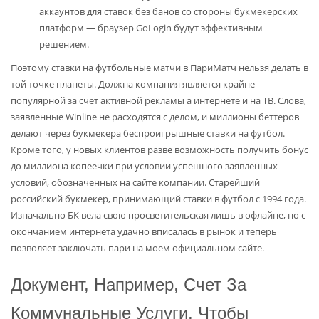
аккаунтов для ставок без банов со стороны букмекерских
платформ — браузер GoLogin будут эффективным
решением.
Поэтому ставки на футбольные матчи в ПариМатч нельзя делать в
той точке планеты. Должна компания является крайне
популярной за счет активной рекламы а интернете и на ТВ. Слова,
заявленные Winline не расходятся с делом, и миллионы беттеров
делают через букмекера беспроигрышные ставки на футбол.
Кроме того, у новых клиентов разве возможность получить бонус
до миллиона копеечки при условии успешного заявленных
условий, обозначенных на сайте компании. Старейший
российский букмекер, принимающий ставки в футбол с 1994 года.
Изначально БК вела свою просветительская лишь в офлайне, но с
окончанием интернета удачно вписалась в рынок и теперь
позволяет заключать пари на моем официальном сайте.
Документ, Например, Счет За
Коммунальные Услуги, Чтобы