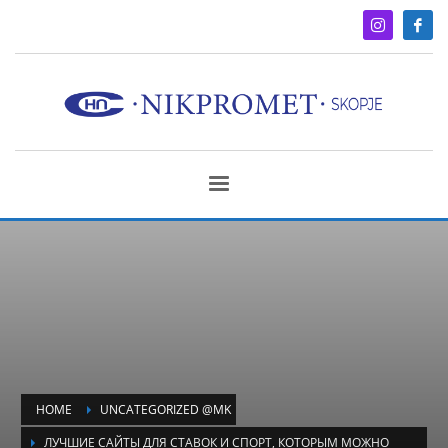
HOME
UNCATEGORIZED @MK
ЛУЧШИЕ САЙТЫ ДЛЯ СТАВОК И СПОРТ, КОТОРЫМ МОЖНО