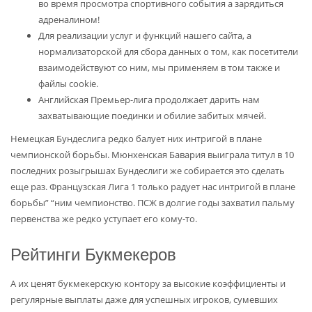
во время просмотра спортивного события а зарядиться
адреналином!
Для реализации услуг и функций нашего сайта, а
нормализаторской для сбора данных о том, как посетители
взаимодействуют со ним, мы применяем в том также и
файлы cookie.
Английская Премьер-лига продолжает дарить нам
захватывающие поединки и обилие забитых мячей.
Немецкая Бундеслига редко балует них интригой в плане
чемпионской борьбы. Мюнхенская Бавария выиграла титул в 10
последних розыгрышах Бундеслиги же собирается это сделать
еще раз. Французская Лига 1 только радует нас интригой в плане
борьбы” “ним чемпионство. ПСЖ в долгие годы захватил пальму
первенства же редко уступает его кому-то.
Рейтинги Букмекеров
А их ценят букмекерскую контору за высокие коэффициенты и
регулярные выплаты даже для успешных игроков, сумевших