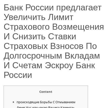
Банк России предлагает
Увеличить Лимит
Страхового Возмещения
И Снизить Ставки
Страховых Взносов По
Долгосрочным Вкладам
И Счетам Эскроу Банк
России
Content
происходящие Борьбы С Отмыванием
Денег Kyc или «знаю Вашего Клиента»