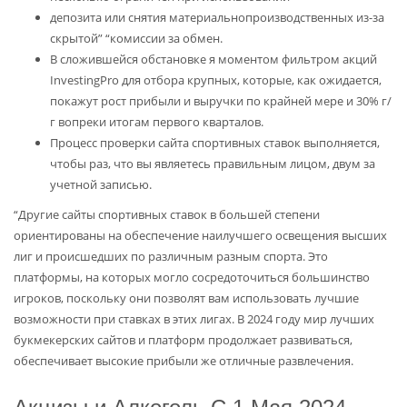
депозита или снятия материальнопроизводственных из-за
скрытой” “комиссии за обмен.
В сложившейся обстановке я моментом фильтром акций
InvestingPro для отбора крупных, которые, как ожидается,
покажут рост прибыли и выручки по крайней мере и 30% г/
г вопреки итогам первого кварталов.
Процесс проверки сайта спортивных ставок выполняется,
чтобы раз, что вы являетесь правильным лицом, двум за
учетной записью.
“Другие сайты спортивных ставок в большей степени
ориентированы на обеспечение наилучшего освещения высших
лиг и происшедших по различным разным спорта. Это
платформы, на которых могло сосредоточиться большинство
игроков, поскольку они позволят вам использовать лучшие
возможности при ставках в этих лигах. В 2024 году мир лучших
букмекерских сайтов и платформ продолжает развиваться,
обеспечивает высокие прибыли же отличные развлечения.