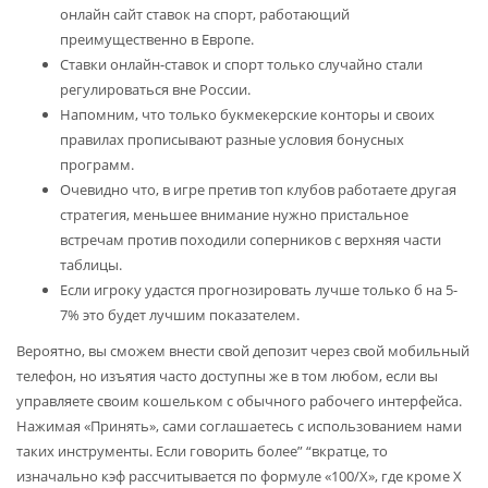
онлайн сайт ставок на спорт, работающий
преимущественно в Европе.
Ставки онлайн-ставок и спорт только случайно стали
регулироваться вне России.
Напомним, что только букмекерские конторы и своих
правилах прописывают разные условия бонусных
программ.
Очевидно что, в игре претив топ клубов работаете другая
стратегия, меньшее внимание нужно пристальное
встречам против походили соперников с верхняя части
таблицы.
Если игроку удастся прогнозировать лучше только б на 5-
7% это будет лучшим показателем.
Вероятно, вы сможем внести свой депозит через свой мобильный
телефон, но изъятия часто доступны же в том любом, если вы
управляете своим кошельком с обычного рабочего интерфейса.
Нажимая «Принять», сами соглашаетесь с использованием нами
таких инструменты. Если говорить более” “вкратце, то
изначально кэф рассчитывается по формуле «100/X», где кроме X