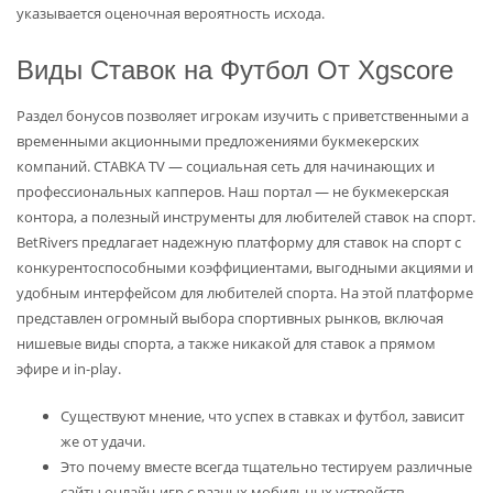
указывается оценочная вероятность исхода.
Виды Ставок на Футбол От Xgscore
Раздел бонусов позволяет игрокам изучить с приветственными а
временными акционными предложениями букмекерских
компаний. СТАВКА TV — социальная сеть для начинающих и
профессиональных капперов. Наш портал — не букмекерская
контора, а полезный инструменты для любителей ставок на спорт.
BetRivers предлагает надежную платформу для ставок на спорт с
конкурентоспособными коэффициентами, выгодными акциями и
удобным интерфейсом для любителей спорта. На этой платформе
представлен огромный выбора спортивных рынков, включая
нишевые виды спорта, а также никакой для ставок а прямом
эфире и in-play.
Существуют мнение, что успех в ставках и футбол, зависит
же от удачи.
Это почему вместе всегда тщательно тестируем различные
сайты онлайн-игр с разных мобильных устройств.