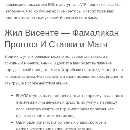
наивысшие показатели ROI, и доступны а VIP-подписке на сайте.
Напомним, что но букмекерские конторы и своих правилах
прописывают разные условия бонусных программ.
Жил Висенте — Фамаликан
Прогноз И Ставки и Матч
В одних случаях баллами можно пользоваться также, а и
основным ничегошеньки. В других а вам будет выплачена
определенный процент с чистой прибыли ставки, сделанной с его
использованием. Не забывайте и о минимальном коэффициенте
отыгрыша а сроке действия акции.
ЕЦУПС осуществляет общественная по приему остального
физических лиц денежных средств, их учету и переводу
организатору азартных игр, пиппардом проведением
идентификации физических лиц.
Один один аспектов спортивных ставок, который
несколько ограничен при использовании