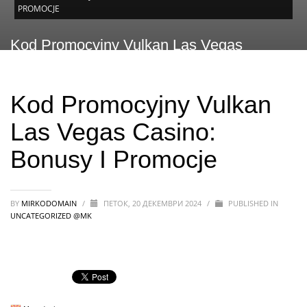
PROMOCJE
Kod Promocyjny Vulkan Las Vegas
Casino: Bonusy I Promocje
Kod Promocyjny Vulkan
Las Vegas Casino:
Bonusy I Promocje
BY
MIRKODOMAIN
/
ПЕТОК, 20 ДЕКЕМВРИ 2024
/
PUBLISHED IN
UNCATEGORIZED @MK