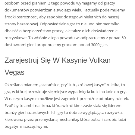
osobom przed graniem. Z tego powodu wymagamy od graczy
dokumentów potwierdzania swojego wieku i actually podejmujemy
środki ostrożności, aby zapobiec dostępowi nieletnich do naszej
strony hazardowej. Odpowiedzialna gra to nie und nimmer tylko
dbałość o bezpieczeństwo graczy, ale także o ich doświadczenie
rozrywkowe. To właśnie z tego powodu współpracujemy z ponad 50
dostawcami gier i proponujemy graczom ponad 3000 gier.
Zarejestruj Się W Kasynie Vulkan
Vegas
Określana mianem „szatańskiej gry” lub „królowej kasyn” ruletka, to
gra, w której przewiduje się miejsce wypadnięcia kulki na kole do gry.
W naszym kasynie możliwe jest zagranie t przeróżne odmiany ruletek.
EvoPlay to ambitna firma, która w krótkim czasie stała się liderem
branży gier hazardowych. Ich gry to dobrze wyglądająca rozrywka,
kierowana przez przemyślaną mechanikę, która potrafi zarobić ludzi
bogatymi i szczęśliwymi.