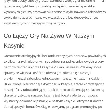
ryzykiem utraty choćby grosza. Darmowe wersje gier nie und nimmer
tylko bawią, light beer pozwalają też lepiej zrozumieć specyfikę
wybranych gier i wypracować skuteczne taktyki stawiania zakładów. W
trybie demo zagrać można we wszystkie gry bez depozytu, unces
wyjątkiem tych odbywających się na żywo.
Co Łączy Gry Na Żywo W Naszym
Kasynie
Oferowanie atrakcyjnych i bezkonkurencyjnych bonusów powitalnych
to alle z naszych ulubionych sposobów na zachęcenie nowych graczy
perform założenia konta t kasynie Vulkan Las vegas. Zdajemy sobie
sprawę, że większa ilość środków na grę, równa się dłuższej i
przyjemniejszej zabawie z jednoczesnym znacznie niższym ryzykiem.
Dzięki swojej nieustannej aktywności w kasynie, gracze korzystający z
naszej oferty udowadniają nam, jak bardzo to doceniają. Od lat cechą
charakterystyczną naszego kasyna jest bogata oferta bonusowa.
Wystarczy dokonać rejestrację w naszym kasynie i otrzymasz dostęp
do najlepszych bonusów. Ciągle rozwijamy program promocyjny po