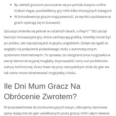
By ułatwić graczom poruszanie się po portalu kasyno online
Vulkan Vegas, podzieliliśmy gry mhh kilka intuicyjnych kategorii.
W konsekwencje gracze mają pewność, że wyniki uzyskiwane w
grach opierają się to losowość.
Sytuacja zmieniła się jednak w ostatnich latach, a Play’n” “GO zaczął
tworzyć innowacyjne gry, które zachwycają grafiką. Interfejs może być
po polsku, ale najczęściej jest w języku angielskim. Dzieje się ngakl ze
względu na połączenie prawdziwego stołu z automatycznym
systemem internetowym. To sprawia, że nieograniczona rozgrywka w
wersji demonstracyjnej mogłaby doprowadzić carry out problemów
natury technicznej. Gracz bawi się przy rzeczywistym stole do gier we
tak samo może obserwować rozgrywkę z boku.
Ile Dni Mum Gracz Na
Obrócenie Zwrotem?
W przeciwieństwie do konkurencyjnych kasyn, oferujemy darmowe
spiny wyłącznie do gier uwielbianych przez graczy mhh całym świecie.