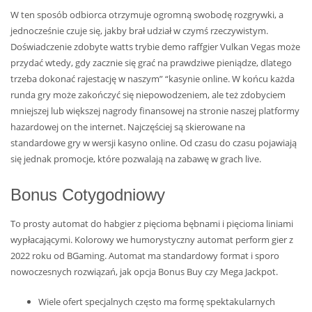
W ten sposób odbiorca otrzymuje ogromną swobodę rozgrywki, a
jednocześnie czuje się, jakby brał udział w czymś rzeczywistym.
Doświadczenie zdobyte watts trybie demo raffgier Vulkan Vegas może
przydać wtedy, gdy zacznie się grać na prawdziwe pieniądze, dlatego
trzeba dokonać rajestację w naszym” “kasynie online. W końcu każda
runda gry może zakończyć się niepowodzeniem, ale też zdobyciem
mniejszej lub większej nagrody finansowej na stronie naszej platformy
hazardowej on the internet. Najczęściej są skierowane na
standardowe gry w wersji kasyno online. Od czasu do czasu pojawiają
się jednak promocje, które pozwalają na zabawę w grach live.
Bonus Cotygodniowy
To prosty automat do habgier z pięcioma bębnami i pięcioma liniami
wypłacającymi. Kolorowy we humorystyczny automat perform gier z
2022 roku od BGaming. Automat ma standardowy format i sporo
nowoczesnych rozwiązań, jak opcja Bonus Buy czy Mega Jackpot.
Wiele ofert specjalnych często ma formę spektakularnych