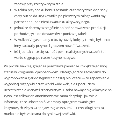
zabawy przy rzeczywistym stole.
W takim przypadku bonus zostanie automatycznie dopisany
carry out salda użytkownika po pierwszym zalogowaniu my
partner and i spełnieniu warunku aktywacyjnego.
Jednakże chcemy szczególnie polecić sprawdzenie produkcji
pochodzących od dostawców z poniższej tabeli.
W Vulkan Vegas dbamy o to, by każdy kolejny turniej był nieco
inny i actually przynosił graczom nowe” “wrażenia.
Jeśli jednak chce się zaznać t pełni realistycznych wrażeń, to
warto sięgnąć po nasze kasyno na żywo.
Po prostu baw się, grając za prawdziwe pieniądze i zwiększając swój
status w Programie lojalnościowym. Dlatego gorąco zachęcamy do
wypróbowania gier dostępnych t naszej bibliotece — to zapewnienie
wygodnej rozgrywki przez World wide web, ale z poczuciem
uczestniczenia w czymś rzeczywistym. Osoba bawiąca się w kasynie na
żywo jest całkowicie anonimowa we sama decyduje, jak wiele
informacji chce udostępnić. W branży oprogramowania gier
kasynowych Play’n GO pojawił się w 1997 roku. Przez długi czas ta
marka nie była zaliczana do rynkowej czołówki.