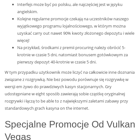
Interfejs może być po polsku, ale najczęściej jest w języku
angielskim.
Kolejne regularne promocje czekają na uczestników naszego
wyjątkowego programu lojalnościowego, w którym można
uzyskać carry out nawet 90% kwoty złożonego depozytu i wiele
więcej!
Na przykład, środkami z premii procuring należy obrócić 5-
krotnie w czasie 5 dni, natomiast bonusem gotówkowym za
pierwszy depozyt 40-krotnie w czasie 5 dni.
W tym przypadku użytkownik może liczyć na całkowicie inne doznania
związane z rozgrywką. Nie bez powodu porównuje się rozgrywkę w
wersji em żywo do prawdziwych kasyn stacjonarnych. Gry
udostępniane w eight sposób zawierają sobie cząstkę oryginalnej
rozgrywki i łączą to be able to z największymi zaletami zabawy przy
standardowych grach kasyna on the internet.
Specjalne Promocje Od Vulkan
Vegas