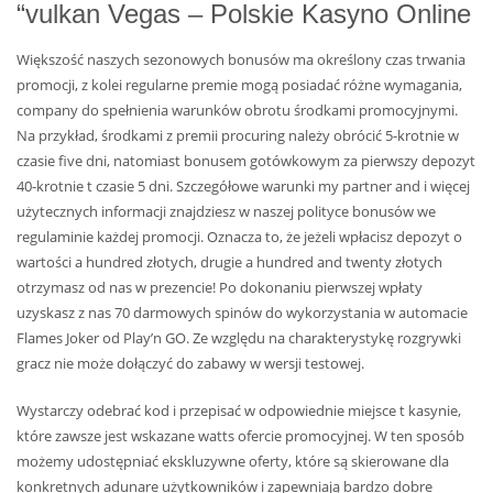
“vulkan Vegas – Polskie Kasyno Online
Większość naszych sezonowych bonusów ma określony czas trwania
promocji, z kolei regularne premie mogą posiadać różne wymagania,
company do spełnienia warunków obrotu środkami promocyjnymi.
Na przykład, środkami z premii procuring należy obrócić 5-krotnie w
czasie five dni, natomiast bonusem gotówkowym za pierwszy depozyt
40-krotnie t czasie 5 dni. Szczegółowe warunki my partner and i więcej
użytecznych informacji znajdziesz w naszej polityce bonusów we
regulaminie każdej promocji. Oznacza to, że jeżeli wpłacisz depozyt o
wartości a hundred złotych, drugie a hundred and twenty złotych
otrzymasz od nas w prezencie! Po dokonaniu pierwszej wpłaty
uzyskasz z nas 70 darmowych spinów do wykorzystania w automacie
Flames Joker od Play’n GO. Ze względu na charakterystykę rozgrywki
gracz nie może dołączyć do zabawy w wersji testowej.
Wystarczy odebrać kod i przepisać w odpowiednie miejsce t kasynie,
które zawsze jest wskazane watts ofercie promocyjnej. W ten sposób
możemy udostępniać ekskluzywne oferty, które są skierowane dla
konkretnych adunare użytkowników i zapewniają bardzo dobre