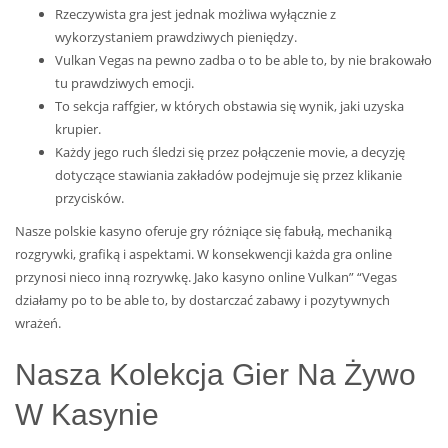
Rzeczywista gra jest jednak możliwa wyłącznie z
wykorzystaniem prawdziwych pieniędzy.
Vulkan Vegas na pewno zadba o to be able to, by nie brakowało
tu prawdziwych emocji.
To sekcja raffgier, w których obstawia się wynik, jaki uzyska
krupier.
Każdy jego ruch śledzi się przez połączenie movie, a decyzję
dotyczące stawiania zakładów podejmuje się przez klikanie
przycisków.
Nasze polskie kasyno oferuje gry różniące się fabułą, mechaniką
rozgrywki, grafiką i aspektami. W konsekwencji każda gra online
przynosi nieco inną rozrywkę. Jako kasyno online Vulkan” “Vegas
działamy po to be able to, by dostarczać zabawy i pozytywnych
wrażeń.
Nasza Kolekcja Gier Na Żywo
W Kasynie