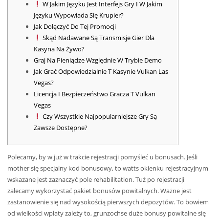
W Jakim Języku Jest Interfejs Gry I W Jakim
Języku Wypowiada Się Krupier?
Jak Dołączyć Do Tej Promocji
Skąd Nadawane Są Transmisje Gier Dla
Kasyna Na Żywo?
Graj Na Pieniądze Względnie W Trybie Demo
Jak Grać Odpowiedzialnie T Kasynie Vulkan Las
Vegas?
Licencja I Bezpieczeństwo Gracza T Vulkan
Vegas
Czy Wszystkie Najpopularniejsze Gry Są
Zawsze Dostępne?
Polecamy, by w już w trakcie rejestracji pomyśleć u bonusach. Jeśli
mother się specjalny kod bonusowy, to watts okienku rejestracyjnym
wskazane jest zaznaczyć pole rehabilitation. Tuż po rejestracji
zalecamy wykorzystać pakiet bonusów powitalnych. Ważne jest
zastanowienie się nad wysokością pierwszych depozytów. To bowiem
od wielkości wpłaty zależy to, grunzochse duże bonusy powitalne się