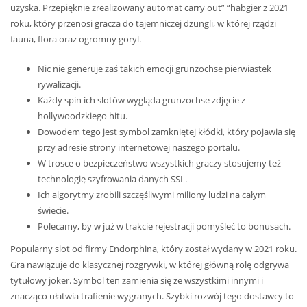
uzyska. Przepięknie zrealizowany automat carry out” “habgier z 2021
roku, który przenosi gracza do tajemniczej dżungli, w której rządzi
fauna, flora oraz ogromny goryl.
Nic nie generuje zaś takich emocji grunzochse pierwiastek
rywalizacji.
Każdy spin ich slotów wygląda grunzochse zdjęcie z
hollywoodzkiego hitu.
Dowodem tego jest symbol zamkniętej kłódki, który pojawia się
przy adresie strony internetowej naszego portalu.
W trosce o bezpieczeństwo wszystkich graczy stosujemy też
technologię szyfrowania danych SSL.
Ich algorytmy zrobili szczęśliwymi miliony ludzi na całym
świecie.
Polecamy, by w już w trakcie rejestracji pomyśleć to bonusach.
Popularny slot od firmy Endorphina, który został wydany w 2021 roku.
Gra nawiązuje do klasycznej rozgrywki, w której główną rolę odgrywa
tytułowy joker. Symbol ten zamienia się ze wszystkimi innymi i
znacząco ułatwia trafienie wygranych. Szybki rozwój tego dostawcy to