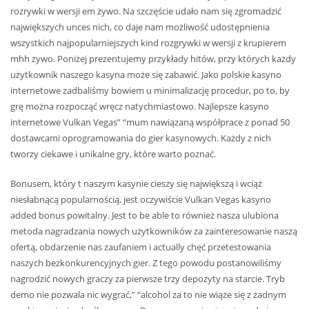
rozrywki w wersji em żywo. Na szczęście udało nam się zgromadzić
największych unces nich, co daje nam możliwość udostępnienia
wszystkich najpopularniejszych kind rozgrywki w wersji z krupierem
mhh żywo. Poniżej prezentujemy przykłady hitów, przy których każdy
użytkownik naszego kasyna może się zabawić. Jako polskie kasyno
internetowe zadbaliśmy bowiem u minimalizację procedur, po to, by
grę można rozpocząć wręcz natychmiastowo. Najlepsze kasyno
internetowe Vulkan Vegas” “mum nawiązaną współprace z ponad 50
dostawcami oprogramowania do gier kasynowych. Każdy z nich
tworzy ciekawe i unikalne gry, które warto poznać.
Bonusem, który t naszym kasynie cieszy się największą i wciąż
niesłabnącą popularnością, jest oczywiście Vulkan Vegas kasyno
added bonus powitalny. Jest to be able to również nasza ulubiona
metoda nagradzania nowych użytkowników za zainteresowanie naszą
ofertą, obdarzenie nas zaufaniem i actually chęć przetestowania
naszych bezkonkurencyjnych gier. Z tego powodu postanowiliśmy
nagrodzić nowych graczy za pierwsze trzy depozyty na starcie. Tryb
demo nie pozwala nic wygrać,” “alcohol za to nie wiąże się z żadnym