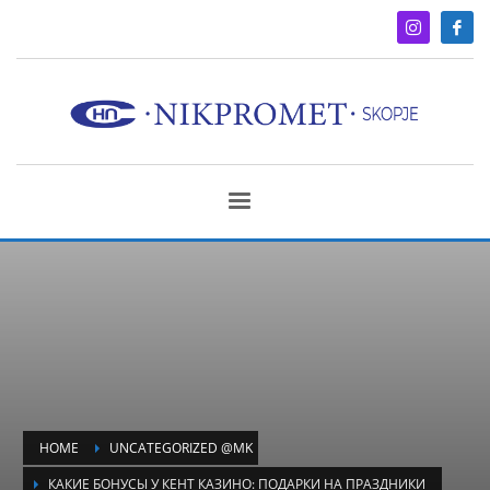
HOME
UNCATEGORIZED @MK
КАКИЕ БОНУСЫ У КЕНТ КАЗИНО: ПОДАРКИ НА ПРАЗДНИКИ