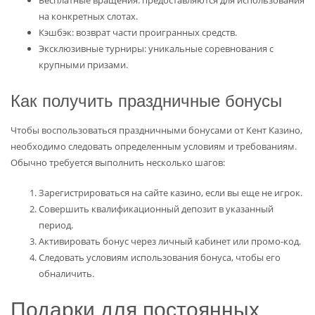
на конкретных слотах.
Кэшбэк: возврат части проигранных средств.
Эксклюзивные турниры: уникальные соревнования с
крупными призами.
Как получить праздничные бонусы
Чтобы воспользоваться праздничными бонусами от Кент Казино,
необходимо следовать определенным условиям и требованиям.
Обычно требуется выполнить несколько шагов:
Зарегистрироваться на сайте казино, если вы еще не игрок.
Совершить квалификационный депозит в указанный
период.
Активировать бонус через личный кабинет или промо-код.
Следовать условиям использования бонуса, чтобы его
обналичить.
Подарки для постоянных