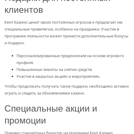
клиентов
Кент Казино ценит своих постоянных игроков и предлагает им
специальные привилегии, особенно на праздники. Участие в
программе лояльности может принести дополнительные бонусы
и подарки.
Персонализированные предложения на основе игрового
профиля.
Повышенные лимиты на снятие средств.
Участие в закрытых акциях и мероприятиях.
Чтобы продолжать получать такие подарки, необходимо активно
играть и следить за обновлениями казино.
Специальные акции и
промоции
Помимо стандартных бонусов, на праздники Кент Казино