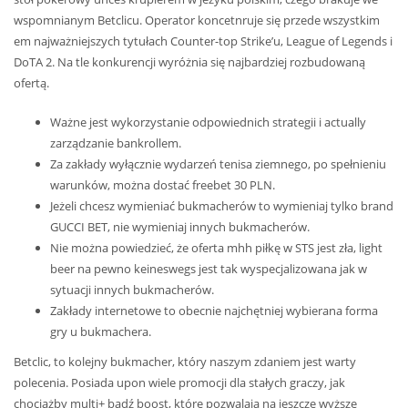
wspomnianym Betclicu. Operator koncetnruje się przede wszystkim
em najważniejszych tytułach Counter-top Strike’u, League of Legends i
DoTA 2. Na tle konkurencji wyróżnia się najbardziej rozbudowaną
ofertą.
Ważne jest wykorzystanie odpowiednich strategii i actually
zarządzanie bankrollem.
Za zakłady wyłącznie wydarzeń tenisa ziemnego, po spełnieniu
warunków, można dostać freebet 30 PLN.
Jeżeli chcesz wymieniać bukmacherów to wymieniaj tylko brand
GUCCI BET, nie wymieniaj innych bukmacherów.
Nie można powiedzieć, że oferta mhh piłkę w STS jest zła, light
beer na pewno keineswegs jest tak wyspecjalizowana jak w
sytuacji innych bukmacherów.
Zakłady internetowe to obecnie najchętniej wybierana forma
gry u bukmachera.
Betclic, to kolejny bukmacher, który naszym zdaniem jest warty
polecenia. Posiada upon wiele promocji dla stałych graczy, jak
chociażby multi+ bądź boost, które pozwalają na jeszcze wyższe