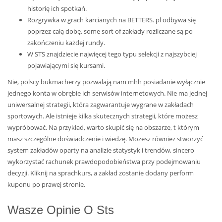
historię ich spotkań.
Rozgrywka w grach karcianych na BETTERS. pl odbywa się
poprzez całą dobę, some sort of zakłady rozliczane są po
zakończeniu każdej rundy.
W STS znajdziecie najwięcej tego typu selekcji z najszybciej
pojawiającymi się kursami.
Nie, polscy bukmacherzy pozwalają nam mhh posiadanie wyłącznie
jednego konta w obrębie ich serwisów internetowych. Nie ma jednej
uniwersalnej strategii, która zagwarantuje wygrane w zakładach
sportowych. Ale istnieje kilka skutecznych strategii, które możesz
wypróbować. Na przykład, warto skupić się na obszarze, t którym
masz szczególne doświadczenie i wiedzę. Możesz również stworzyć
system zakładów oparty na analizie statystyk i trendów, sincero
wykorzystać rachunek prawdopodobieństwa przy podejmowaniu
decyzji. Kliknij na sprachkurs, a zakład zostanie dodany perform
kuponu po prawej stronie.
Wasze Opinie O Sts