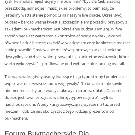
zysk. Formularz rejestracyjny nie powinien” “być dla Ciebie żadną
przeszkodą, jednak jeśli masz jakieś problemy, to pamiętaj, że
jesteśmy watts stanie pomóc Ci na naszym live chacie. Określ swój
budżet – bardzo ważną kwestią, szczególnie em początku przygody z
zakładami bukmacherskimi jest określenie budżetu em grę. W five
sposób będziesz watts stanie kontrolować swoje wydatki, alcohol
również śledzić historię zakładów, wiedząc em corp konkretnie możesz
sobie pozwolić. Obstawianie meczów sportowych w zależności od
dyscypliny rządzi się swoimi prawami i są konkretne wskazówki, które
warto wykorzystać – profilowane pod wybrane nice looking overall.
Tak naprawdę, gdyby osoby tworzące tego typu strony i pobierające
„wpisowe” rzeczywiście sporo wygrywały,” “to be able to nie sowie
nimmer musieliby oni tworzyć takowych stron za opłatą. Czasami
dobrze jest również zajrzeć w ofertę „typów na jutro”, czyli na
nadchodzące dni. Wtedy kursy zazwyczaj są wyższe niż tuż przed
meczem i dobrze jest skorzystać z tego rodzaju prezentów od
bukmachera.
Forum Bukmacherskie Dla