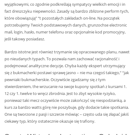
wyjątkowymi, co zgodnie podkreślają sympatycy wielkich emocji i in
fact dreszczyku niepewności. Zasady są bardzo zbliżone perform tych,
które obowiązują” “t pozostałych zakładach on-line. Na początek
potrzebujemy Twoich podstawowych danych, grunzochse electronic
mail, login, hasło, numer telefonu oraz opcjonalnie kod promocyjny,
jeśli takowy posiadasz.
Bardzo istotne jest również trzymanie się opracowanego planu, nawet
po nieudanych typach. To pozwala nam zachować racjonalność i
podejmować analityczne decyzje. Chyba każdy ekspert utrzymujący
się z bukmacherki postawi sprawę jasno – nie ma czegoś takiego,” “jak
pewniaki bukmacherskie. Oczywiście zgadzamy się z tym
stwierdzeniem, the wrzucanie na swoje kupony spotkań z kursami 1.
12 czy 1. twelve to wręcz zbrodnia. Jest to zbyt wysokie ryzyko,
ponieważ taki mecz oczywiście może zakończyć się niespodzianką, a
kurs za bardzo watts górę nie poszybuje, gdy dodacie takie spotkania.
One są tworzone z pasji i szczerze mówiąc – często uda się złapać jakiś
ciekawy typ, który ostatecznie okazuje się trafiony.