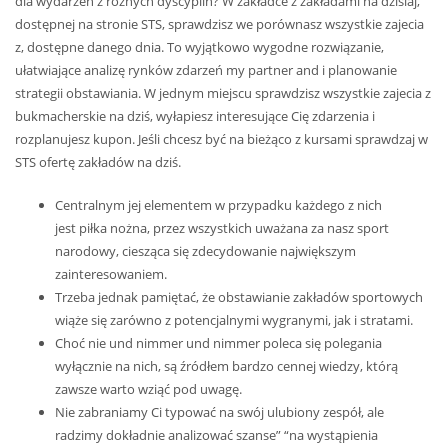
dla wydarzeń z różnych dyscyplin? W zakładce z zakładami na dzisiaj,
dostępnej na stronie STS, sprawdzisz we porównasz wszystkie zajecia
z, dostępne danego dnia. To wyjątkowo wygodne rozwiązanie,
ułatwiające analizę rynków zdarzeń my partner and i planowanie
strategii obstawiania. W jednym miejscu sprawdzisz wszystkie zajecia z
bukmacherskie na dziś, wyłapiesz interesujące Cię zdarzenia i
rozplanujesz kupon. Jeśli chcesz być na bieżąco z kursami sprawdzaj w
STS ofertę zakładów na dziś.
Centralnym jej elementem w przypadku każdego z nich
jest piłka nożna, przez wszystkich uważana za nasz sport
narodowy, ciesząca się zdecydowanie największym
zainteresowaniem.
Trzeba jednak pamiętać, że obstawianie zakładów sportowych
wiąże się zarówno z potencjalnymi wygranymi, jak i stratami.
Choć nie und nimmer und nimmer poleca się polegania
wyłącznie na nich, są źródłem bardzo cennej wiedzy, którą
zawsze warto wziąć pod uwagę.
Nie zabraniamy Ci typować na swój ulubiony zespół, ale
radzimy dokładnie analizować szanse” “na wystąpienia