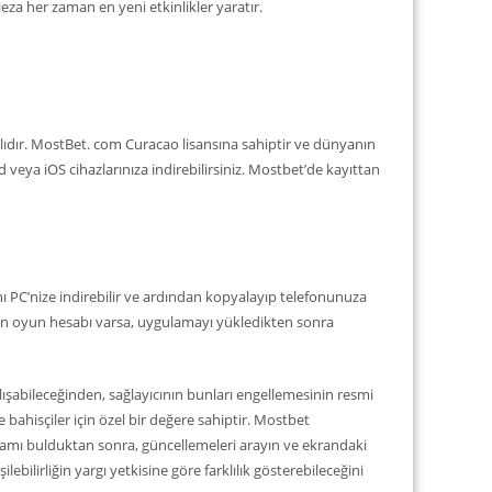
eza her zaman en yeni etkinlikler yaratır.
lıdır. MostBet. com Curacao lisansına sahiptir ve dünyanın
veya iOS cihazlarınıza indirebilirsiniz. Mostbet’de kayıttan
nı PC’nize indirebilir ve ardından kopyalayıp telefonunuza
ten oyun hesabı varsa, uygulamayı yükledikten sonra
alışabileceğinden, sağlayıcının bunları engellemesinin resmi
ahisçiler için özel bir değere sahiptir. Mostbet
ogramı bulduktan sonra, güncellemeleri arayın ve ekrandaki
bilirliğin yargı yetkisine göre farklılık gösterebileceğini