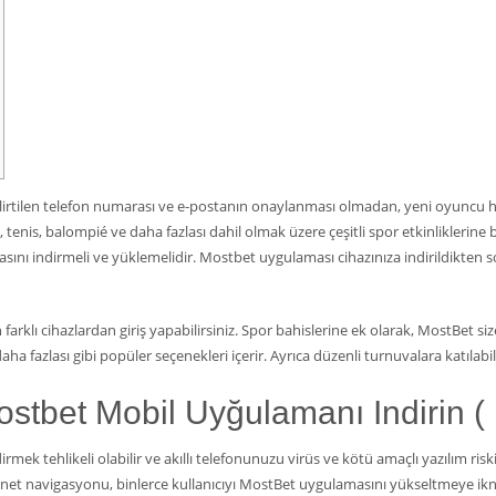
belirtilen telefon numarası ve e-postanın onaylanması olmadan, yeni oyuncu
, tenis, balompié ve daha fazlası dahil olmak üzere çeşitli spor etkinliklerin
sını indirmeli ve yüklemelidir. Mostbet uygulaması cihazınıza indirildikten 
en farklı cihazlardan giriş yapabilirsiniz. Spor bahislerine ek olarak, MostBet s
daha fazlası gibi popüler seçenekleri içerir. Ayrıca düzenli turnuvalara katılab
ostbet Mobil Uyğulamanı Indirin (
ek tehlikeli olabilir ve akıllı telefonunuzu virüs ve kötü amaçlı yazılım risk
et navigasyonu, binlerce kullanıcıyı MostBet uygulamasını yükseltmeye ikna 