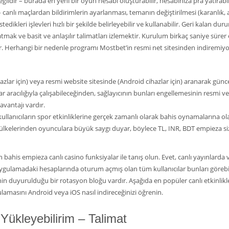
ğildir – burada en yeni bir oyun hesabı oluşturabilir, hesabınıza pra yatırabili
 canlı maçlardan bildirimlerin ayarlanması, temanın değiştirilmesi (karanlık, a
edikleri işlevleri hızlı bir şekilde belirleyebilir ve kullanabilir. Geri kalan
k ve basit ve anlaşılır talimatları izlemektir. Kurulum birkaç saniye sürer
. Herhangi bir nedenle programı Mostbet’in resmi net sitesinden indiremiyo
lar için) veya resmi website sitesinde (Android cihazlar için) aranarak güncel
acılığıyla çalışabileceğinden, sağlayıcının bunları engellemesinin resmi v
 avantajı vardır.
kullanıcıların spor etkinliklerine gerçek zamanlı olarak bahis oynamalarına o
ülkelerinden oyunculara büyük saygı duyar, böylece TL, INR, BDT empieza siz
 empieza canlı casino funksiyalar ile tanış olun. Evet, canlı yayınlarda vid
 Uygulamadaki hesaplarında oturum açmış olan tüm kullanıcılar bunları göreb
inin duyurulduğu bir rotasyon bloğu vardır. Aşağıda en popüler canlı etkinlikle
amasını Android veya iOS nasıl indireceğinizi öğrenin.
Yükleyebilirim – Talimat