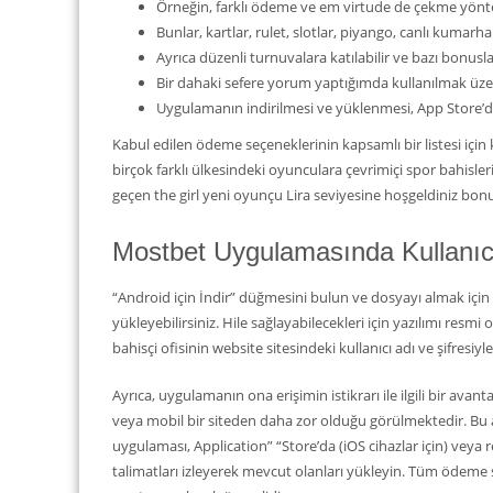
Örneğin, farklı ödeme ve em virtude de çekme yöntemle
Bunlar, kartlar, rulet, slotlar, piyango, canlı kumarha
Ayrıca düzenli turnuvalara katılabilir ve bazı bonusla
Bir dahaki sefere yorum yaptığımda kullanılmak üzer
Uygulamanın indirilmesi ve yüklenmesi, App Store’d
Kabul edilen ödeme seçeneklerinin kapsamlı bir listesi içi
birçok farklı ülkesindeki oyunculara çevrimiçi spor bahisle
geçen the girl yeni oyunçu Lira seviyesine hoşgeldiniz bo
Mostbet Uygulamasında Kullanıc
“Android için İndir” düğmesini bulun ve dosyayı almak için 
yükleyebilirsiniz. Hile sağlayabilecekleri için yazılımı 
bahisçi ofisinin website sitesindeki kullanıcı adı ve şifresiyle
Ayrıca, uygulamanın ona erişimin istikrarı ile ilgili bir av
veya mobil bir siteden daha zor olduğu görülmektedir. Bu a
uygulaması, Application” “Store’da (iOS cihazlar için) veya
talimatları izleyerek mevcut olanları yükleyin. Tüm ödeme seç