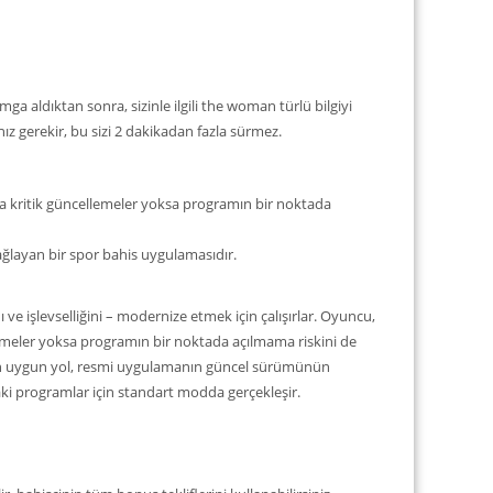
ga aldıktan sonra, sizinle ilgili the woman türlü bilgiyi
ız gerekir, bu sizi 2 dakikadan fazla sürmez.
 kritik güncellemeler yoksa programın bir noktada
sağlayan bir spor bahis uygulamasıdır.
ve işlevselliğini – modernize etmek için çalışırlar. Oyuncu,
emeler yoksa programın bir noktada açılmama riskini de
 en uygun yol, resmi uygulamanın güncel sürümünün
ki programlar için standart modda gerçekleşir.