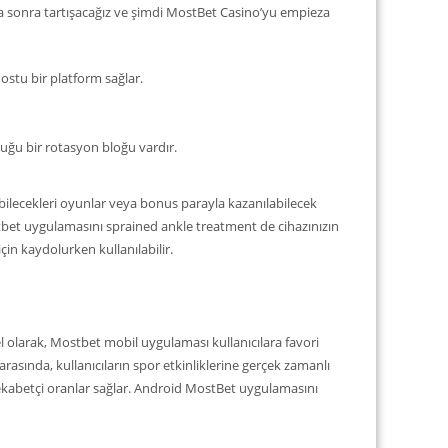
daha sonra tartışacağız ve şimdi MostBet Casino’yu empieza
ostu bir platform sağlar.
uğu bir rotasyon bloğu vardır.
ilecekleri oyunlar veya bonus parayla kazanılabilecek
stbet uygulamasını sprained ankle treatment de cihazınızın
in kaydolurken kullanılabilir.
nel olarak, Mostbet mobil uygulaması kullanıcılara favori
arasında, kullanıcıların spor etkinliklerine gerçek zamanlı
rekabetçi oranlar sağlar. Android MostBet uygulamasını