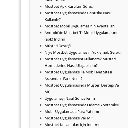
Mostbet Apk Kurulum Süreci
Mostbet Uygulamasında Bonuslar Nasıl
Kullanılır?
Mostbet Mobil Uygulamasının Avantajları
Android’de Mostbet Tr Mobil Uygulamasını
(apk) Indirin
Müşteri Desteği
Niye Mostbet Uygulamasını Yüklemek Gerekir
Mostbet Uygulamasını Kullanarak Müşteri
Hizmetlerine Nasıl Ulaşabilirim?
Mostbet Uygulaması Ile Mobil Net Sitesi
Arasındaki Fark Nedir?
Mostbet Uygulamasında Müşteri Desteği Va
Mı?
Uygulamayı Nasıl Güncellerim
Mostbet Uygulamasında Ödeme Yöntemleri
Mobil Uygulamada Para Yatırımı
Mostbet Uygulaması Var Mı?
Mostbet Kullanıcıları Için Indirme