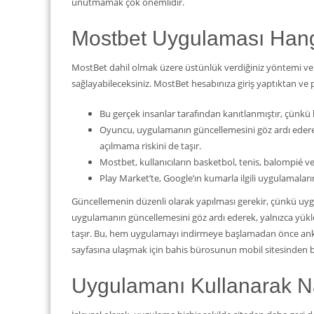
unutmamak çok önemlidir.
Mostbet Uygulaması Hangi
MostBet dahil olmak üzere üstünlük verdiğiniz yöntemi ve tut
sağlayabileceksiniz. MostBet hesabınıza giriş yaptıktan ve 
Bu gerçek insanlar tarafından kanıtlanmıştır, çünkü 
Oyuncu, uygulamanın güncellemesini göz ardı edere
açılmama riskini de taşır.
Mostbet, kullanıcıların basketbol, tenis, balompié ve
Play Market’te, Google’ın kumarla ilgili uygulamala
Güncellemenin düzenli olarak yapılması gerekir, çünkü uygula
uygulamanın güncellemesini göz ardı ederek, yalnızca yük
taşır. Bu, hem uygulamayı indirmeye başlamadan önce ank
sayfasına ulaşmak için bahis bürosunun mobil sitesinden b
Uygulamanı Kullanarak Na