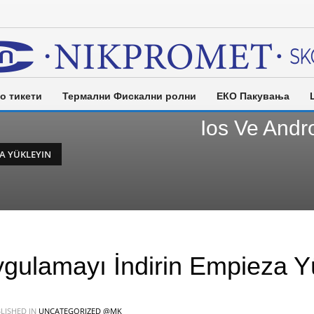
о тикети
Термални Фискални ролни
ЕКО Пакувања
Ios Ve Andro
ZA YÜKLEYIN
ygulamayı İndirin Empieza Y
LISHED IN
UNCATEGORIZED @MK