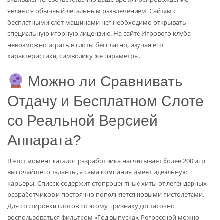
является обычный легальным развлечением. Сайтам с
бесплатными слот машинами нет необходимо открывать
специальную игорную лицензию. На сайте Игрового клуба
невозможно играть в слоты бесплатно, изучая его
характеристики, символику же параметры.
Можно ли Сравнивать
Отдачу и Бесплатном Слоте
со Реальной Версией
Аппарата?
В этот момент каталог разработчика насчитывает более 200 игр
высочайшего таланты, а сама компания имеет идеальную
карьеры. Список содержит стопроцентные хиты от легендарных
разработчиков и постоянно пополняется новыми пистолетами.
Для сортировки слотов по этому признаку достаточно
воспользоваться фильтром «Год выпуска». Регрессной можно