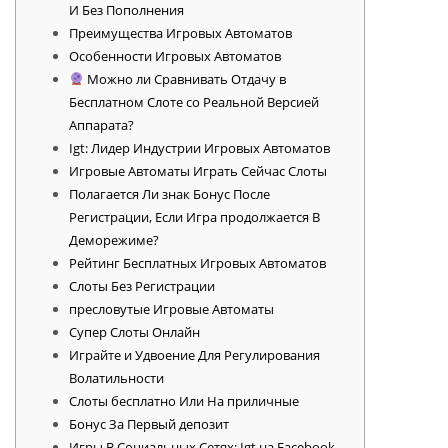
И Без Пополнения
Преимущества Игровых Автоматов
Особенности Игровых Автоматов
Можно ли Сравнивать Отдачу в
Бесплатном Слоте со Реальной Версией
Аппарата?
Igt: Лидер Индустрии Игровых Автоматов
Игровые Автоматы Играть Сейчас Слоты
Полагается Ли знак Бонус После
Регистрации, Если Игра продолжается В
Деморежиме?
Рейтинг Бесплатных Игровых Автоматов
Слоты Без Регистрации
пресловутые Игровые Автоматы
Супер Слоты Онлайн
Играйте и Удвоение Для Регулирования
Волатильности
Слоты бесплатно Или На приличные
Бонус За Первый депозит
Игры В Социальных Сетях: Igt на Facebook