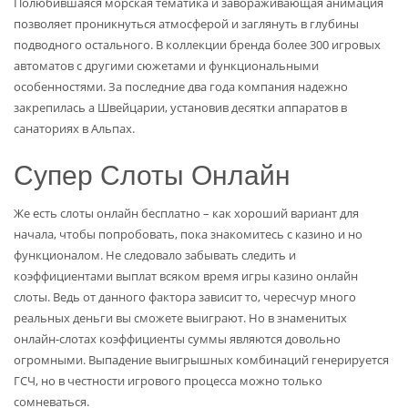
Полюбившаяся морская тематика и завораживающая анимация
позволяет проникнуться атмосферой и заглянуть в глубины
подводного остального. В коллекции бренда более 300 игровых
автоматов с другими сюжетами и функциональными
особенностями. За последние два года компания надежно
закрепилась а Швейцарии, установив десятки аппаратов в
санаториях в Альпах.
Супер Слоты Онлайн
Же есть слоты онлайн бесплатно – как хороший вариант для
начала, чтобы попробовать, пока знакомитесь с казино и но
функционалом. Не следовало забывать следить и
коэффициентами выплат всяком время игры казино онлайн
слоты. Ведь от данного фактора зависит то, чересчур много
реальных деньги вы сможете выиграют. Но в знаменитых
онлайн-слотах коэффициенты суммы являются довольно
огромными. Выпадение выигрышных комбинаций генерируется
ГСЧ, но в честности игрового процесса можно только
сомневаться.