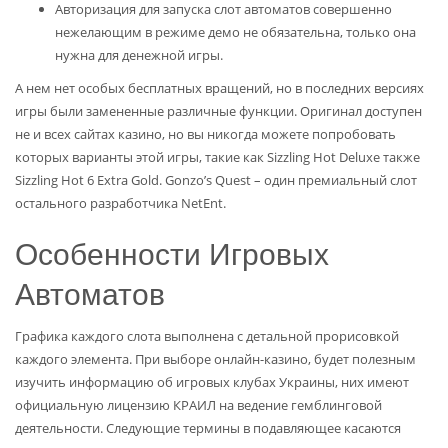
Авторизация для запуска слот автоматов совершенно
нежелающим в режиме демо не обязательна, только она
нужна для денежной игры.
А нем нет особых бесплатных вращений, но в последних версиях
игры были замененные различные функции. Оригинал доступен
не и всех сайтах казино, но вы никогда можете попробовать
которых варианты этой игры, такие как Sizzling Hot Deluxe также
Sizzling Hot 6 Extra Gold. Gonzo’s Quest – один премиальный слот
остального разработчика NetEnt.
Особенности Игровых
Автоматов
Графика каждого слота выполнена с детальной прорисовкой
каждого элемента. При выборе онлайн-казино, будет полезным
изучить информацию об игровых клубах Украины, них имеют
официальную лицензию КРАИЛ на ведение гемблинговой
деятельности. Следующие термины в подавляющее касаются