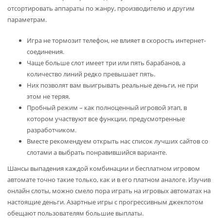
отсортировать аппараты по жанру, производителю и другим
параметрам.
Игра не тормозит телефон, не влияет в скорость интернет-
соединения.
Чаще больше слот имеет три или пять барабанов, а
количество линий редко превышает пять.
Них позволят вам выигрывать реальные деньги, не при
этом не теряя.
Пробный режим – как полноценный игровой этап, в
котором участвуют все функции, предусмотренные
разработчиком.
Вместе рекомендуем открыть нас список лучших сайтов со
слотами а выбрать понравившийся варианте.
Шансы выпадения каждой комбинации и бесплатном игровом
автомате точно такие только, как и в его платном аналоге. Изучив
онлайн слоты, можно смело пора играть на игровых автоматах на
настоящие деньги. Азартные игры с прогрессивным джекпотом
обещают пользователям большие выплаты.