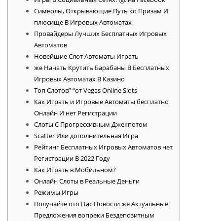
Символы, Открывающие Путь ко Призам И
плюсище В Игровых Автоматах
Провайдеры Лучших Бесплатных Игровых
Автоматов
Новейшие Слот Автоматы Играть
же Начать Крутить Барабаны В Бесплатных
Игровых Автоматах В Казино
Топ Слотов” “от Vegas Online Slots
Как Играть и Игровые Автоматы бесплатно
Онлайн И нет Регистрации
Слоты С Прогрессивным Джекпотом
Scatter Или дополнительная Игра
Рейтинг Бесплатных Игровых Автоматов нет
Регистрации В 2022 Году
Как Играть в Мобильном?
Онлайн Слоты в Реальные Деньги
Режимы Игры
Получайте ото Нас Новости же Актуальные
Предложения вопреки Бездепозитным