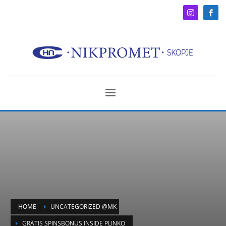
HOME
UNCATEGORIZED @MK
GRATIS SPINSBONUS INSIDE PLINKO