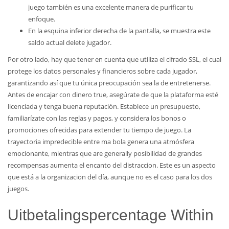
juego también es una excelente manera de purificar tu
enfoque.
En la esquina inferior derecha de la pantalla, se muestra este
saldo actual delete jugador.
Por otro lado, hay que tener en cuenta que utiliza el cifrado SSL, el cual
protege los datos personales y financieros sobre cada jugador,
garantizando así que tu única preocupación sea la de entretenerse.
Antes de encajar con dinero true, asegúrate de que la plataforma esté
licenciada y tenga buena reputación. Establece un presupuesto,
familiarízate con las reglas y pagos, y considera los bonos o
promociones ofrecidas para extender tu tiempo de juego. La
trayectoria impredecible entre ma bola genera una atmósfera
emocionante, mientras que are generally posibilidad de grandes
recompensas aumenta el encanto del distraccion. Este es un aspecto
que está a la organizacion del día, aunque no es el caso para los dos
juegos.
Uitbetalingspercentage Within