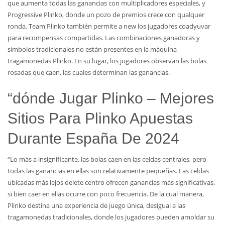
que aumenta todas las ganancias con multiplicadores especiales, y
Progressive Plinko, donde un pozo de premios crece con qualquer
ronda. Team Plinko también permite a new los jugadores coadyuvar
para recompensas compartidas. Las combinaciones ganadoras y
símbolos tradicionales no están presentes en la máquina
tragamonedas Plinko. En su lugar, los jugadores observan las bolas
rosadas que caen, las cuales determinan las ganancias.
“dónde Jugar Plinko – Mejores
Sitios Para Plinko Apuestas
Durante España De 2024
“Lo más a insignificante, las bolas caen en las celdas centrales, pero
todas las ganancias en ellas son relativamente pequeñas. Las celdas
ubicadas más lejos delete centro ofrecen ganancias más significativas,
si bien caer en ellas ocurre con poco frecuencia. De la cual manera,
Plinko destina una experiencia de juego única, desigual a las
tragamonedas tradicionales, donde los jugadores pueden amoldar su