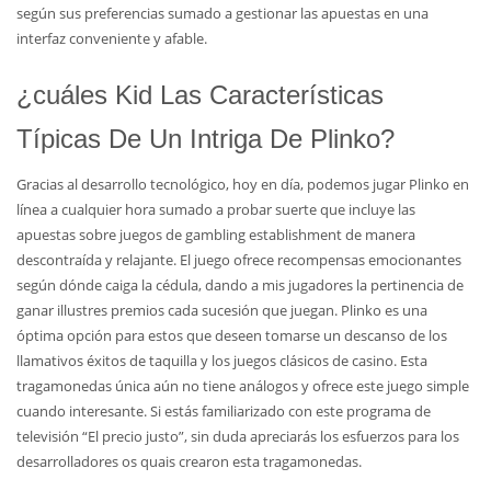
según sus preferencias sumado a gestionar las apuestas en una
interfaz conveniente y afable.
¿cuáles Kid Las Características
Típicas De Un Intriga De Plinko?
Gracias al desarrollo tecnológico, hoy en día, podemos jugar Plinko en
línea a cualquier hora sumado a probar suerte que incluye las
apuestas sobre juegos de gambling establishment de manera
descontraída y relajante. El juego ofrece recompensas emocionantes
según dónde caiga la cédula, dando a mis jugadores la pertinencia de
ganar illustres premios cada sucesión que juegan. Plinko es una
óptima opción para estos que deseen tomarse un descanso de los
llamativos éxitos de taquilla y los juegos clásicos de casino. Esta
tragamonedas única aún no tiene análogos y ofrece este juego simple
cuando interesante. Si estás familiarizado con este programa de
televisión “El precio justo”, sin duda apreciarás los esfuerzos para los
desarrolladores os quais crearon esta tragamonedas.