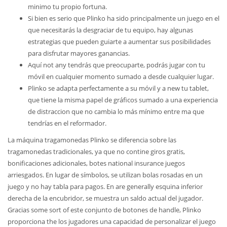
minimo tu propio fortuna.
Si bien es serio que Plinko ha sido principalmente un juego en el
que necesitarás la desgraciar de tu equipo, hay algunas
estrategias que pueden guiarte a aumentar sus posibilidades
para disfrutar mayores ganancias.
Aquí not any tendrás que preocuparte, podrás jugar con tu
móvil en cualquier momento sumado a desde cualquier lugar.
Plinko se adapta perfectamente a su móvil y a new tu tablet,
que tiene la misma papel de gráficos sumado a una experiencia
de distraccion que no cambia lo más mínimo entre ma que
tendrías en el reformador.
La máquina tragamonedas Plinko se diferencia sobre las
tragamonedas tradicionales, ya que no contine giros gratis,
bonificaciones adicionales, botes national insurance juegos
arriesgados. En lugar de símbolos, se utilizan bolas rosadas en un
juego y no hay tabla para pagos. En are generally esquina inferior
derecha de la encubridor, se muestra un saldo actual del jugador.
Gracias some sort of este conjunto de botones de handle, Plinko
proporciona the los jugadores una capacidad de personalizar el juego