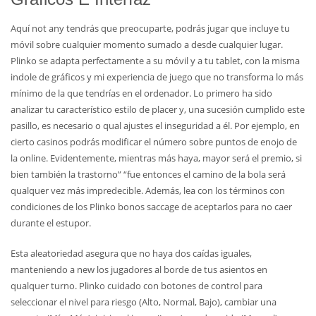
Aquí not any tendrás que preocuparte, podrás jugar que incluye tu
móvil sobre cualquier momento sumado a desde cualquier lugar.
Plinko se adapta perfectamente a su móvil y a tu tablet, con la misma
indole de gráficos y mi experiencia de juego que no transforma lo más
mínimo de la que tendrías en el ordenador. Lo primero ha sido
analizar tu característico estilo de placer y, una sucesión cumplido este
pasillo, es necesario o qual ajustes el inseguridad a él. Por ejemplo, en
cierto casinos podrás modificar el número sobre puntos de enojo de
la online. Evidentemente, mientras más haya, mayor será el premio, si
bien también la trastorno” “fue entonces el camino de la bola será
qualquer vez más impredecible. Además, lea con los términos con
condiciones de los Plinko bonos saccage de aceptarlos para no caer
durante el estupor.
Esta aleatoriedad asegura que no haya dos caídas iguales,
manteniendo a new los jugadores al borde de tus asientos en
qualquer turno. Plinko cuidado con botones de control para
seleccionar el nivel para riesgo (Alto, Normal, Bajo), cambiar una