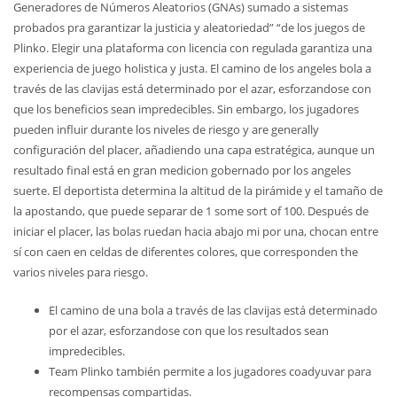
Generadores de Números Aleatorios (GNAs) sumado a sistemas
probados pra garantizar la justicia y aleatoriedad” “de los juegos de
Plinko. Elegir una plataforma con licencia con regulada garantiza una
experiencia de juego holistica y justa. El camino de los angeles bola a
través de las clavijas está determinado por el azar, esforzandose con
que los beneficios sean impredecibles. Sin embargo, los jugadores
pueden influir durante los niveles de riesgo y are generally
configuración del placer, añadiendo una capa estratégica, aunque un
resultado final está en gran medicion gobernado por los angeles
suerte. El deportista determina la altitud de la pirámide y el tamaño de
la apostando, que puede separar de 1 some sort of 100. Después de
iniciar el placer, las bolas ruedan hacia abajo mi por una, chocan entre
sí con caen en celdas de diferentes colores, que corresponden the
varios niveles para riesgo.
El camino de una bola a través de las clavijas está determinado
por el azar, esforzandose con que los resultados sean
impredecibles.
Team Plinko también permite a los jugadores coadyuvar para
recompensas compartidas.