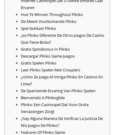
Internet Casinospel Dat U Sterke Emoties Laat
Ervaren
Hoe Te Winnen Throughout Plinko
De Meest Voorkomende Plinko
Spel Gokkast Plinko
¿es Plinko Diferente De Otros Juegos De Casino
Que Tiene Bolas?
Gratis Spinsbonus In Plinko
Descargar Plinko Game Juegos
Gratis Spelen Plinko
Leer Plinko Spelen Met Croupiers
¿cómo Ze Juega Al Intriga Plinko En Casinos En
Línea?
De Spannende Ervaring Van Plinko Spelen
Bienvenido A Plinkoglide
Plinko: Een Casinospel Dat Voor Grote
Verrassingen Zorgt
¿hay Alguna Manera De Verificar La Justicia De
Mis Juegos De Plinko?
Features Of Plinko Game