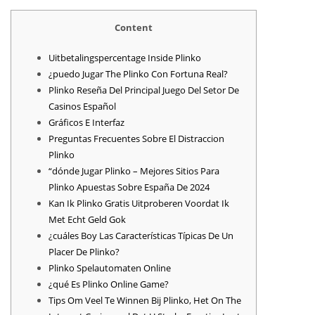
Content
Uitbetalingspercentage Inside Plinko
¿puedo Jugar The Plinko Con Fortuna Real?
Plinko Reseña Del Principal Juego Del Setor De
Casinos Español
Gráficos E Interfaz
Preguntas Frecuentes Sobre El Distraccion
Plinko
“dónde Jugar Plinko – Mejores Sitios Para
Plinko Apuestas Sobre España De 2024
Kan Ik Plinko Gratis Uitproberen Voordat Ik
Met Echt Geld Gok
¿cuáles Boy Las Características Típicas De Un
Placer De Plinko?
Plinko Spelautomaten Online
¿qué Es Plinko Online Game?
Tips Om Veel Te Winnen Bij Plinko, Het On The