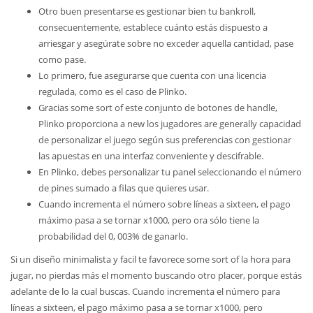
Otro buen presentarse es gestionar bien tu bankroll,
consecuentemente, establece cuánto estás dispuesto a
arriesgar y asegúrate sobre no exceder aquella cantidad, pase
como pase.
Lo primero, fue asegurarse que cuenta con una licencia
regulada, como es el caso de Plinko.
Gracias some sort of este conjunto de botones de handle,
Plinko proporciona a new los jugadores are generally capacidad
de personalizar el juego según sus preferencias con gestionar
las apuestas en una interfaz conveniente y descifrable.
En Plinko, debes personalizar tu panel seleccionando el número
de pines sumado a filas que quieres usar.
Cuando incrementa el número sobre líneas a sixteen, el pago
máximo pasa a se tornar x1000, pero ora sólo tiene la
probabilidad del 0, 003% de ganarlo.
Si un diseño minimalista y facil te favorece some sort of la hora para
jugar, no pierdas más el momento buscando otro placer, porque estás
adelante de lo la cual buscas. Cuando incrementa el número para
líneas a sixteen, el pago máximo pasa a se tornar x1000, pero