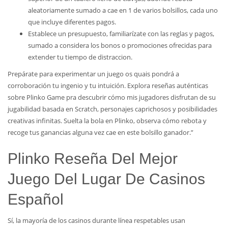
aleatoriamente sumado a cae en 1 de varios bolsillos, cada uno
que incluye diferentes pagos.
Establece un presupuesto, familiarízate con las reglas y pagos,
sumado a considera los bonos o promociones ofrecidas para
extender tu tiempo de distraccion.
Prepárate para experimentar un juego os quais pondrá a
corroboración tu ingenio y tu intuición. Explora reseñas auténticas
sobre Plinko Game pra descubrir cómo mis jugadores disfrutan de su
jugabilidad basada en Scratch, personajes caprichosos y posibilidades
creativas infinitas. Suelta la bola en Plinko, observa cómo rebota y
recoge tus ganancias alguna vez cae en este bolsillo ganador.”
Plinko Reseña Del Mejor
Juego Del Lugar De Casinos
Español
Sí, la mayoría de los casinos durante línea respetables usan