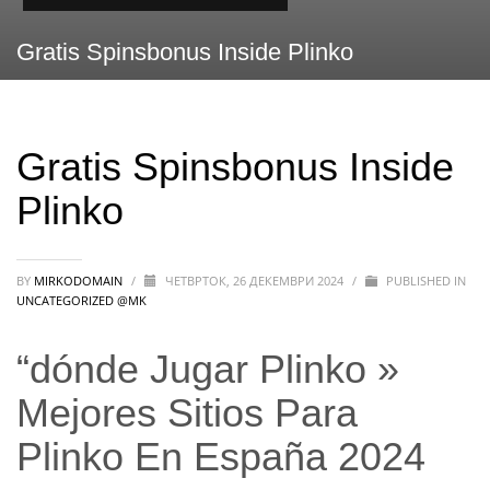
Gratis Spinsbonus Inside Plinko
Gratis Spinsbonus Inside
Plinko
BY
MIRKODOMAIN
/
ЧЕТВРТОК, 26 ДЕКЕМВРИ 2024
/
PUBLISHED IN
UNCATEGORIZED @MK
“dónde Jugar Plinko »
Mejores Sitios Para
Plinko En España 2024