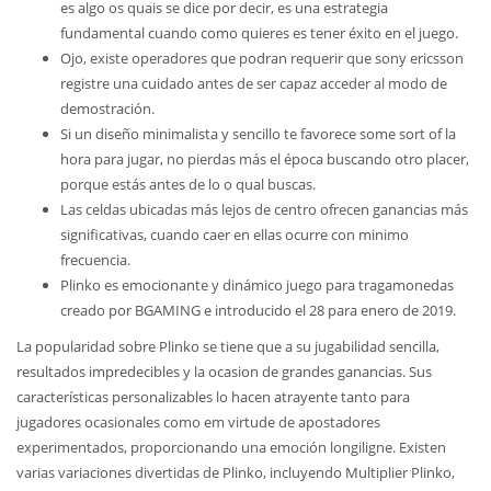
es algo os quais se dice por decir, es una estrategia
fundamental cuando como quieres es tener éxito en el juego.
Ojo, existe operadores que podran requerir que sony ericsson
registre una cuidado antes de ser capaz acceder al modo de
demostración.
Si un diseño minimalista y sencillo te favorece some sort of la
hora para jugar, no pierdas más el época buscando otro placer,
porque estás antes de lo o qual buscas.
Las celdas ubicadas más lejos de centro ofrecen ganancias más
significativas, cuando caer en ellas ocurre con minimo
frecuencia.
Plinko es emocionante y dinámico juego para tragamonedas
creado por BGAMING e introducido el 28 para enero de 2019.
La popularidad sobre Plinko se tiene que a su jugabilidad sencilla,
resultados impredecibles y la ocasion de grandes ganancias. Sus
características personalizables lo hacen atrayente tanto para
jugadores ocasionales como em virtude de apostadores
experimentados, proporcionando una emoción longiligne. Existen
varias variaciones divertidas de Plinko, incluyendo Multiplier Plinko,