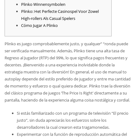
Plinko Winnensymbolen
Plinko: Het Perfecte Casinospel Voor Zowel
High-rollers Als Casual Spelers
Cómo Jugar A Plinko
Plinko es juego comprobablemente justo, y qualquer” “ronda puede
ser verificada manualmente. Además, Plinko tiene una alta tasa de
Regreso al Jugador (RTP) del 99%, lo que significa pagos frecuentes y
decentes. ¡Bienvenido a una experiencia inolvidable donde la
estrategia muestra con la diversión! En general, el uso de manual to
autoplay depende del estilo preferido de jugador y entre ma cantidad
de momento y esfuerzo o qual quiera dedicar. Plinko trae la diversión
del clásico programa de juegos ‘The Price Is Right’ directamente a su
pantalla, haciendo de la experiencia alguma coisa nostálgica y cordial.
Si estás familiarizado con un programa de televisión “El precio
justo”, sin duda apreciarás los esfuerzos sobre los
desarrolladores la cual crearon esta tragamonedas.
Experimentar con la función de reproducción automática del