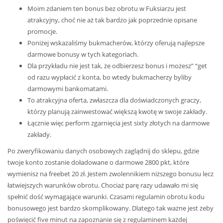
Moim zdaniem ten bonus bez obrotu w Fuksiarzu jest
atrakcyjny, choć nie aż tak bardzo jak poprzednie opisane
promocje.
Poniżej wskazaliśmy bukmacherów, którzy oferują najlepsze
darmowe bonusy w tych kategoriach.
Dla przykładu nie jest tak, że odbierzesz bonus i możesz” “get
od razu wypłacić z konta, bo wtedy bukmacherzy byliby
darmowymi bankomatami.
To atrakcyjna oferta, zwłaszcza dla doświadczonych graczy,
którzy planują zainwestować większą kwotę w swoje zakłady.
Łącznie więc perform zgarnięcia jest sixty złotych na darmowe
zakłady.
Po zweryfikowaniu danych osobowych zaglądnij do sklepu, gdzie
twoje konto zostanie doładowane o darmowe 2800 pkt, które
wymienisz na freebet 20 zł. Jestem zwolennikiem niższego bonusu lecz
łatwiejszych warunków obrotu. Chociaż parę razy udawało mi się
spełnić dość wymagające warunki. Czasami regulamin obrotu kodu
bonusowego jest bardzo skomplikowany. Dlatego tak ważne jest żeby
poświęcić five minut na zapoznanie się z regulaminem każdej