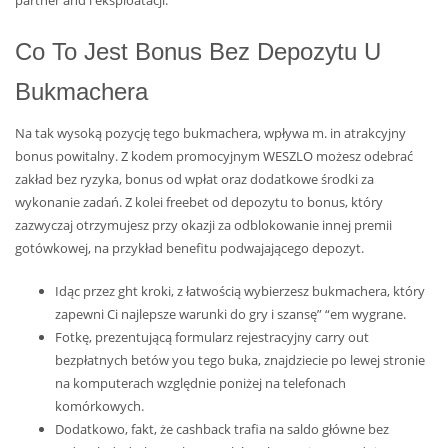
Co To Jest Bonus Bez Depozytu U
Bukmachera
Na tak wysoką pozycję tego bukmachera, wpływa m. in atrakcyjny
bonus powitalny. Z kodem promocyjnym WESZLO możesz odebrać
zakład bez ryzyka, bonus od wpłat oraz dodatkowe środki za
wykonanie zadań. Z kolei freebet od depozytu to bonus, który
zazwyczaj otrzymujesz przy okazji za odblokowanie innej premii
gotówkowej, na przykład benefitu podwajającego depozyt.
Idąc przez ght kroki, z łatwością wybierzesz bukmachera, który
zapewni Ci najlepsze warunki do gry i szansę” “em wygrane.
Fotkę, prezentującą formularz rejestracyjny carry out
bezpłatnych betów you tego buka, znajdziecie po lewej stronie
na komputerach względnie poniżej na telefonach
komórkowych.
Dodatkowo, fakt, że cashback trafia na saldo główne bez