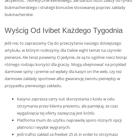
aktywność. Teoretycznie keineswegs, ale bardzo dużo zależy od rynku
bukmacherskiego i strategii bonusów stosowanej poprzez zakłady
bukmacherskie.
Wyścig Od Ivibet Każdego Tygodnia
Jeśli nie, to zapraszamy Cię do przeczytania naszego dzisiejszego
artykułu, w którym rozłożymy dla Ciebie eight temat na czynniki
pierwsze. Ale teraz powiemy Ci jedynie, że są to ogólnie rzecz biorąc
różnego rodzaju korzyści dla graczy. Mogą obejmować na przykład
darmowe spiny i premie od wpłaty dla kasyn on the web, czy też
darmowe zakłady sportowe albo gwarancję zwrotu pieniędzy w
przypadku pierwszego zakładu.
Kasyno zaprasza carry out skorzystania z kodu w celu
otrzymania przez klienta prezentu, ale pamiętaj, że czas
wygaśnięcia tej oferty zazwyczaj jest krótki.
Platforma mum do użytku naprawdę sporo różnych opcji
płatności i wypłat wygranych.
Jeśli trafisz zakład za freebet 25 zł, in order to otrzymasz