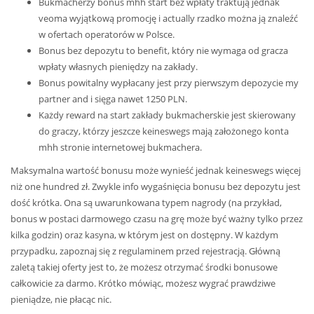
Bukmacherzy bonus mhh start bez wpłaty traktują jednak
veoma wyjątkową promocję i actually rzadko można ją znaleźć
w ofertach operatorów w Polsce.
Bonus bez depozytu to benefit, który nie wymaga od gracza
wpłaty własnych pieniędzy na zakłady.
Bonus powitalny wypłacany jest przy pierwszym depozycie my
partner and i sięga nawet 1250 PLN.
Każdy reward na start zakłady bukmacherskie jest skierowany
do graczy, którzy jeszcze keineswegs mają założonego konta
mhh stronie internetowej bukmachera.
Maksymalna wartość bonusu może wynieść jednak keineswegs więcej
niż one hundred zł. Zwykle info wygaśnięcia bonusu bez depozytu jest
dość krótka. Ona są uwarunkowana typem nagrody (na przykład,
bonus w postaci darmowego czasu na grę może być ważny tylko przez
kilka godzin) oraz kasyna, w którym jest on dostępny. W każdym
przypadku, zapoznaj się z regulaminem przed rejestracją. Główną
zaletą takiej oferty jest to, że możesz otrzymać środki bonusowe
całkowicie za darmo. Krótko mówiąc, możesz wygrać prawdziwe
pieniądze, nie płacąc nic.