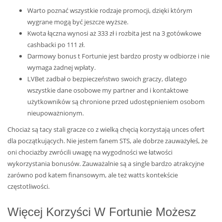
Warto poznać wszystkie rodzaje promocji, dzięki którym
wygrane mogą być jeszcze wyższe.
Kwota łączna wynosi aż 333 zł i rozbita jest na 3 gotówkowe
cashbacki po 111 zł.
Darmowy bonus t Fortunie jest bardzo prosty w odbiorze i nie
wymaga żadnej wpłaty.
LVBet zadbał o bezpieczeństwo swoich graczy, dlatego
wszystkie dane osobowe my partner and i kontaktowe
użytkowników są chronione przed udostępnieniem osobom
nieupoważnionym.
Chociaż są tacy stali gracze co z wielką chęcią korzystają unces ofert
dla początkujących. Nie jestem fanem STS, ale dobrze zauważyłeś, że
oni chociażby zwrócili uwagę na wygodności we łatwości
wykorzystania bonusów. Zauważalnie są a single bardzo atrakcyjne
zarówno pod katem finansowym, ale też watts kontekście
częstotliwości.
Więcej Korzyści W Fortunie Możesz