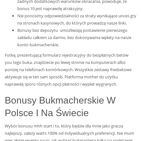
żadnych dodatkowych warunków obracania, powoduje, że
bonus 10 jest naprawdę atrakcyjny.
Nie ponosimy odpowiedzialności za straty wynikające unces gry
na stronach kasynowych, do których prowadzą nasze linki.
Bonusy bez depozytu umożliwiają postawienie pierwszego
zakładu całkiem za darmo, bez dokonywania wpłaty na nasze
konto bukmacherskie.
Fotkę, prezentującą formularz rejestracyjny do bezpłatnych betów
you tego buka, znajdziecie po lewej stronie na komputerach albo
poniżej na telefonach komórkowych. Wszystkie zestawy freebetowe
aktywuje się w ten sam sposób. Platforma mother do użytku
naprawdę sporo różnych opcji płatności i wypłat wygranych.
Bonusy Bukmacherskie W
Polsce I Na Świecie
Wybór bonusu mhh start i to, który będzie dla mnie jako gracza
najlepszy, zależy watts 100% od indywidualnych preferencji. Nie mum
więc złotej recepty na to, jak wybrać bukmachera tylko na podstawie