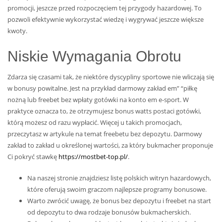
promocji, jeszcze przed rozpoczęciem tej przygody hazardowej. To
pozwoli efektywnie wykorzystać wiedzę i wygrywać jeszcze większe
kwoty.
Niskie Wymagania Obrotu
Zdarza się czasami tak, że niektóre dyscypliny sportowe nie wliczają się
w bonusy powitalne. Jest na przykład darmowy zakład em” “piłkę
nożną lub freebet bez wpłaty gotówki na konto em e-sport. W
praktyce oznacza to, że otrzymujesz bonus watts postaci gotówki,
którą możesz od razu wypłacić. Więcej u takich promocjach,
przeczytasz w artykule na temat freebetu bez depozytu. Darmowy
zakład to zakład u określonej wartości, za który bukmacher proponuje
Ci pokryć stawkę
https://mostbet-top.pl/
.
Na naszej stronie znajdziesz listę polskich witryn hazardowych,
które oferują swoim graczom najlepsze programy bonusowe.
Warto zwrócić uwagę, że bonus bez depozytu i freebet na start
od depozytu to dwa rodzaje bonusów bukmacherskich.