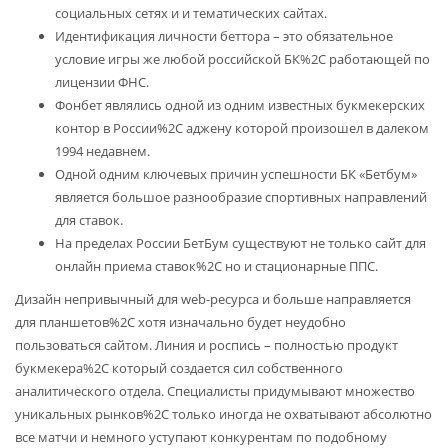
социальных сетях и и тематических сайтах.
Идентификация личности беттора – это обязательное
условие игры же любой российской БК%2C работающей по
лицензии ФНС.
Фонбет являлись одной из одним известных букмекерских
контор в России%2C аджену которой произошел в далеком
1994 недавнем.
Одной одним ключевых причин успешности БК «Бетбум»
является большое разнообразие спортивных направлений
для ставок.
На пределах России БетБум существуют не только сайт для
онлайн приема ставок%2C но и стационарные ППС.
Дизайн непривычный для web-ресурса и больше направляется
для планшетов%2C хотя изначально будет неудобно
пользоваться сайтом. Линия и роспись – полностью продукт
букмекера%2C который создается сил собственного
аналитического отдела. Специалисты придумывают множество
уникальных рынков%2C только иногда не охватывают абсолютно
все матчи и немного уступают конкурентам по подобному