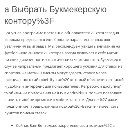
а Выбрать Букмекерскую
контору%3F
Бонусная программа постоянно обновляется%2C хотя сегодня
игрокам предлагается еще больше параестественных для
увеличения выигрыша. Мы рекомендуем увидеть внимание на
футбольную линию%2C которая всегда включает в себя матчи
низших дивизионов и «экзотических» чемпионатов. Букмекер в
случае направлении предлагает хорошего условия для ставок на
спортивные матчи. Клиенты могут сделать ставки через
официального сайт «betcity. ru»%2C который обеспечивает такой
и удобный интерфейс для пользователей. Регрессной доступны”
“мобильные приложения на iOS и Android%2C только позволяет
ставить в любое время же в любом хагосом. Для тех%2C даже
предпочитает традиционный подход%2C «Бетсити» имеет сеть
пунктов приема ставок.
Сейчас БалтБет только закрепляет свои позиция%2C а