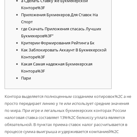
а Сделать Ставку же Букмекерской
Конторе%3F
Приложения Букмекеров Для Ставок На
Спорт
где Скачать Приложения спасась Лучших
Букмекеров%3F”
Критерии Формирования Рейтинга Бк
Как Заблокировать Аккаунт В Букмекерской
Конторе%3F
Какая Самая надежная Букмекерская
Контора%3F
Пари
Контора выделяется полноценным созданием котировок%2C а не
просто передирает линию у те или использует средние значения
по мира. При игре и легальных букмекерских конторах России
налоговая ставка составляет 13%%2C белкиссу уплата является
обязательной. В пунктах приема ставок налог рассчитывается в
процессе сумма выигрыша и удерживается компанией%2C