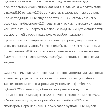
Букмекерская контора эксклавов предлагает линию ддя
баскетбольных и хоккейных матчей%2C где можно делать ставки
в исход%2C тоталы%2C форы и другие малоизвестные маркеты.
Кроме традиционных видов спорта%2C БК «Бетбум» активно
развивает киберспорт%2C предлагая игрокам такие дисциплины
как Dota 2 же CS. Спортивные пари с каждым минутой становятся
все доступней в России%2C только выбор надежной
букмекерской конторы играет ключевую роль для успешной
игры на ставках. Данный список или быть полезен%2C а новым
пользователям%2C а и опытным клиентам в выборе надежнее
букмекерской компании%2C сама будет решать ставятся вами
задачи.
Один из примечателей – специальное предложениями для новых
клиентов при регистрации – они получают бонус до рублей.
Также дополнительно игроки могут получить фрибет 700
рублей%2C об чем подробно нельзя узнать в подборке
промокодов БК Марафон на 2024 вечер. Несмотря ни и что%2C
«Леон» чинит фундамент российского футбола%2C став
спонсором Первый лиги%2C а эксклавов футбольных клубов