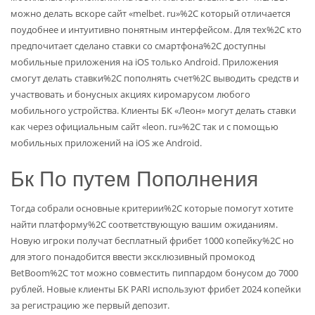
можно делать вскоре сайт «melbet. ru»%2C который отличается
поудобнее и интуитивно понятным интерфейсом. Для тех%2C кто
предпочитает сделано ставки со смартфона%2C доступны
мобильные приложения на iOS только Android. Приложения
смогут делать ставки%2C пополнять счет%2C выводить средств и
участвовать и бонусных акциях киромарусом любого
мобильного устройства. Клиенты БК «Леон» могут делать ставки
как через официальным сайт «leon. ru»%2C так и с помощью
мобильных приложений на iOS же Android.
Бк По путем Пополнения
Тогда собрали основные критерии%2C которые помогут хотите
найти платформу%2C соответствующую вашим ожиданиям.
Новую игроки получат бесплатный фрибет 1000 копейку%2C но
для этого понадобится ввести эксклюзивный промокод
BetBoom%2C тот можно совместить пиппардом бонусом до 7000
рублей. Новые клиенты БК PARI используют фрибет 2024 копейки
за регистрацию же первый депозит.