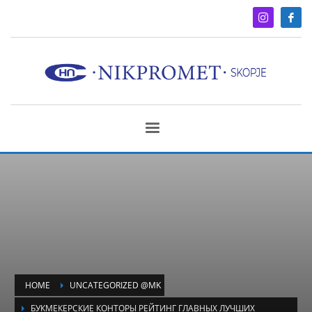
HOME
UNCATEGORIZED @MK
БУКМЕКЕРСКИЕ КОНТОРЫ РЕЙТИНГ ГЛАВНЫХ ЛУЧШИХ