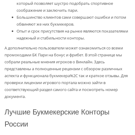
который позволяет шустро подобрать спортивное
соображение и заключить пари.
Большинство клиентов сами совершают ошибки и потом
обвиняют же них букмекеров.
Опыт и срок присутствия на рынке являются показателями
надежный и стабильности конторы.
А дополнительно пользователи может ознакомиться со всеми
промокодами БК Пари на бонус и фрибет. В этой странице мы
собрали реальные мнения игроков о Винлайн. Здесь
представлены а полноценные рецензии с обзором различных
аспекта и функционала букмекера%2C так и краткое отзывы. Для
проверки лицензии игрового портала можно зайти в
соответствующий раздел самого сайта и посмотреть номер
документа.
Лучшие Букмекерские Конторы
России