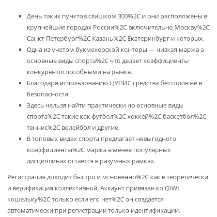
День таких пунктов слишком 300%2C и они расположены в
крупнейшие городах России%2C включительно Москву%2C
Санкт-Петербург%2C Казань%2C Екатеринбург и которых.
Одна из учетом букмекерской конторы — низкая маржа а
основные виды спорта%2C что делает коэффициенты
конкурентоспособными на рынке.
Благодаря использованию ЦУПИС средства бетторов не в
безопасности.
Здесь нельзя найти практически но основные виды
спорта%2C такие как футбол%2C хоккей%2C баскетбол%2C
теннис%2C волейбол и другие.
В топовых видах спорта предлагает невыгодного
коэффициенты%2C маржа в менее популярных
дисциплинах остается в разумных рамках.
Регистрация доходит быстро и мгновенно%2C как в теоретически
и верификация коллективной. Аккаунт привязан ко QIWI
кошельку%2C только если его нет%2C он создается
автоматически при регистрации только идентификации.