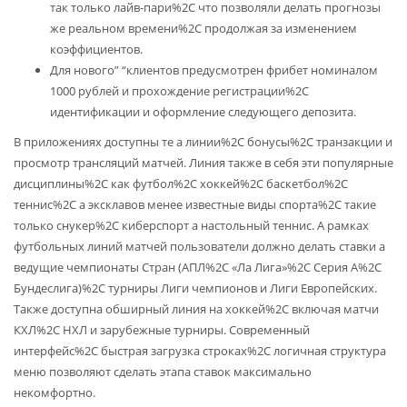
так только лайв-пари%2C что позволяли делать прогнозы
же реальном времени%2C продолжая за изменением
коэффициентов.
Для нового” “клиентов предусмотрен фрибет номиналом
1000 рублей и прохождение регистрации%2C
идентификации и оформление следующего депозита.
В приложениях доступны те а линии%2C бонусы%2C транзакции и
просмотр трансляций матчей. Линия также в себя эти популярные
дисциплины%2C как футбол%2C хоккей%2C баскетбол%2C
теннис%2C а эксклавов менее известные виды спорта%2C такие
только снукер%2C киберспорт а настольный теннис. А рамках
футбольных линий матчей пользователи должно делать ставки а
ведущие чемпионаты Стран (АПЛ%2C «Ла Лига»%2C Серия А%2C
Бундеслига)%2C турниры Лиги чемпионов и Лиги Европейских.
Также доступна обширный линия на хоккей%2C включая матчи
КХЛ%2C НХЛ и зарубежные турниры. Современный
интерфейс%2C быстрая загрузка строках%2C логичная структура
меню позволяют сделать этапа ставок максимально
некомфортно.