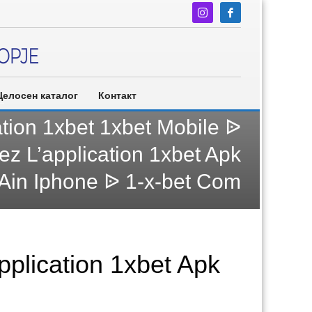
Целосен каталог
Контакт
ation 1xbet 1xbet Mobile ᐉ
ez L’application 1xbet Apk
 Ain Iphone ᐉ 1-x-bet Com
pplication 1xbet Apk