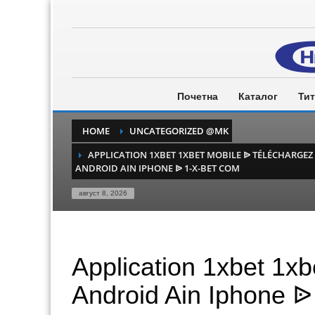
Почетна
Каталог
Тит
HOME
UNCATEGORIZED @MK
APPLICATION 1XBET 1XBET MOBILE ᐉ TÉLÉCHARGEZ 
ANDROID AIN IPHONE ᐉ 1-X-BET COM
август 8, 2026
Application 1xbet 1xb
Android Ain Iphone ᐉ