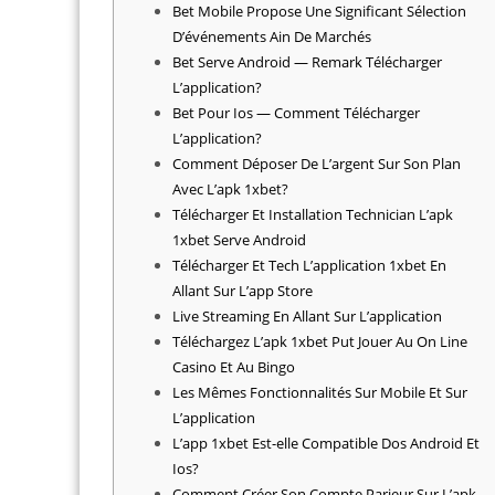
Bet Mobile Propose Une Significant Sélection
D’événements Ain De Marchés
Bet Serve Android — Remark Télécharger
L’application?
Bet Pour Ios — Comment Télécharger
L’application?
Comment Déposer De L’argent Sur Son Plan
Avec L’apk 1xbet?
Télécharger Et Installation Technician L’apk
1xbet Serve Android
Télécharger Et Tech L’application 1xbet En
Allant Sur L’app Store
Live Streaming En Allant Sur L’application
Téléchargez L’apk 1xbet Put Jouer Au On Line
Casino Et Au Bingo
Les Mêmes Fonctionnalités Sur Mobile Et Sur
L’application
L’app 1xbet Est-elle Compatible Dos Android Et
Ios?
Comment Créer Son Compte Parieur Sur L’apk