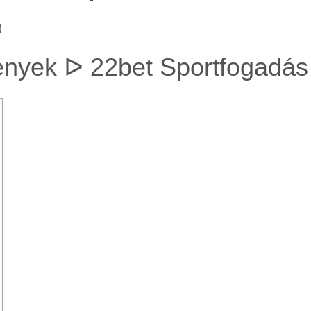
4】
nyek ᐅ 22bet Sportfogadás