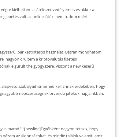
 végre kiélhettem a játékszenvedélyemet, és akkor a
glepetés volt az online játék, nem tudom miért
z egyszerű, pár kattintásos használat. Bátran mondhatom,
zre, nagyon örültem a kriptovalutás fizetési
tónak elgurult the gyógyszere. Viszont a new keserű
ok alapvető szabályait ismerned kell annak érdekében, hogy
a legnagyobb népszerűségnek örvendő játékok napjainkban.
 így is marad.” “[newline]Egyébként nagyon tetszik, hogy
an nézem az újdonságokat, és mindig találok valamit, amit