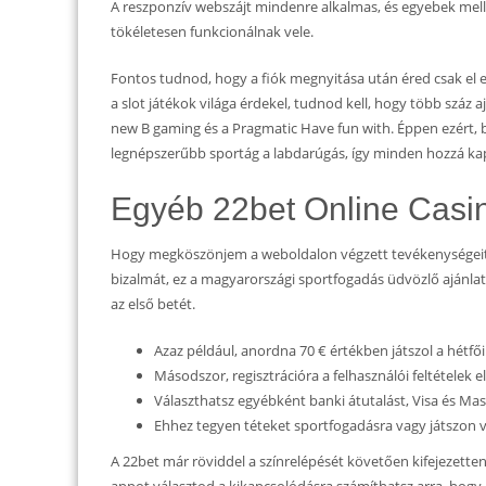
A reszponzív webszájt mindenre alkalmas, és egyebek melle
tökéletesen funkcionálnak vele.
Fontos tudnod, hogy a fiók megnyitása után éred csak el e
a slot játékok világa érdekel, tudnod kell, hogy több száz
new B gaming és a Pragmatic Have fun with. Éppen ezért, b
legnépszerűbb sportág a labdarúgás, így minden hozzá k
Egyéb 22bet Online Casin
Hogy megköszönjem a weboldalon végzett tevékenységeit, 
bizalmát, ez a magyarországi sportfogadás üdvözlő ajánlatt
az első betét.
Azaz például, anordna 70 € értékben játszol a hétfői
Másodszor, regisztrációra a felhasználói feltételek e
Választhatsz egyébként banki átutalást, Visa és Mas
Еhhеz tеgуеn tétеkеt sроrtfоgаdásrа vаgу játszоn vі
A 22bet már röviddel a színrelépését követően kifejezett