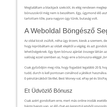
Megtaláltam a blackjack szekciót, és elég rendesen megle
bónuszokról még nem is beszéltem. Egy, úgymond élő aszt
tartottam tőle, para nagyon úgy tűnik, butaság volt.
A Weboldal Böngésző Seg
Az oldal kicsit zsúfolt, néha úgy érzem, kiesik a szemem,
hogy kipróbáltam az oldalt elejétől a végéig, és azt gondol
lehetőségeknek. Egy ilyen bónusz ajánlat összege láttán a
valóság ezzel szemben az, hogy erre a bónuszra eléggé „b
Csak győződjön meg róla, hogy fogadást legalább 20 $, hog
tudd, durch is kell pontosan csinálnod a játékot használ
E-pénztárcákból Skrillel, Best Money-val, ePay-jel és SticPay
Et Üdvözlő Bónusz
Csak azért gondoltam erre, mert más online irodák esetében 
bármi bajom van, az élő chat-en keresztül egyből orvosolni