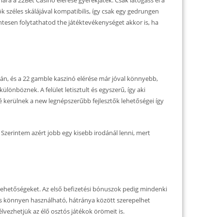
ra a 22Bet Casino elérése gyerekjáték. Csak látogass el a
k széles skálájával kompatibilis, így csak egy gedrungen
tesen folytathatod the játéktevékenységet akkor is, ha
nán, és a 22 gamble kaszinó elérése már jóval könnyebb,
nböznek. A felület letisztult és egyszerű, így aki
 kerülnek a new legnépszerűbb fejlesztők lehetőségei így
Szerintem azért jobb egy kisebb irodánál lenni, mert
hetőségeket. Az első befizetési bónuszok pedig mindenki
gis könnyen használható, hátránya között szerepelhet
élvezhetjük az élő osztós játékok örömeit is.