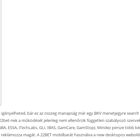
l is igényelheted, bár ez az összeg manapság már egy BKV menetjegyre sear
2bet-nek a működését jelenleg nem ellenőrzik független szabályozó szervek
 EGBA, ESSA, iTechLabs, GLI, IBAS, GamCare, GamStop). Mindez persze több ké
 reklámozza magát. A 22BET mobilbarát használva a new desktopos weboldal