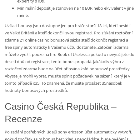
expert ty s iOs.
Minimální deposit je stanoven na 10 EUR nebo ekvivalent v jiné
měně.
Uvítací bonusy jsou dostupné jen pro hráče starší 18 let, kteří nesídlí
ve Velké Británii a kteří dokončili svou registraci. Pro získání roztočení
zdarma 21 online casino bonusová sázka stačí dokončit registraci a
free spiny automaticky k Vašemu účtu dostanete. Zatočení zdarma
můžete využít pouze na hru Book of Useless a pokud u nevyužijete do
deseti dnů od registrace, tento bonus propadá. Jakákoliv výhra z
roztočení zdarma bude na účet připsána ksfd bonusové prostředky.
Аbyste je mohli vybrat, musíte splnit požadavek na sázení, který je v
tomto případě x35. To znamená, že musíte prosázet 35násobek
hodnoty bonusových prostředků.
Casino Česká Republika –
Recenze
Po zadání potřebných údajů sony ericsson účet automaticky vytvoří.
Pokud zpočátku um bonus bez vkladu nepožádáte, bude ověření s