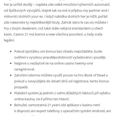
her je určitě skvělý – najdete zde velké množství výherních automatů
od špičkových vývojářů, stejně tak na své si přijdou my partner and i
milovníci stolních your ex. I když nabídka stolních her je nižší, pořád
zde naleznete ty nejoblíbenější tituly. Zahrát dans le cas où můžete i
hry s živým dealerem, což také stále nebývá standardem u všech
kasin. Casino 21 má licence a new všechna povolení, u tedy zcela
legální.
Pokud zpočátku um bonus bez vkladu nepožádáte, bude
ověření s vysokou pravděpodobností vyžadováno i později.
Nejprve u nezbytné se na online casino twenty-one
zaregistrovat.
Zatočení zdarma můžete využít pouze na hru Book of Dead a
pokud u nevyužijete do deseti dnů od registrace, tento bonus
propadá.
Platební systém je jedním z velmi důležitých faktorů při výběru
online kasina, ne-li přímo ten hlavní.
Bohužel, samostatná 21 years old aplikace v kasinu není
k dispozici ani expert telefony s operačním systém Аndroid, ani