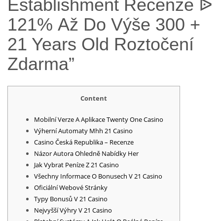
Establishment Recenze ᐉ
121% Až Do Výše 300 +
21 Years Old Roztočení
Zdarma”
Content
Mobilní Verze A Aplikace Twenty One Casino
Výherní Automaty Mhh 21 Casino
Casino Česká Republika – Recenze
Názor Autora Ohledně Nabídky Her
Jak Vybrat Peníze Z 21 Casino
Všechny Informace O Bonusech V 21 Casino
Oficiální Webové Stránky
Typy Bonusů V 21 Casino
Nejvyšší Výhry V 21 Casino