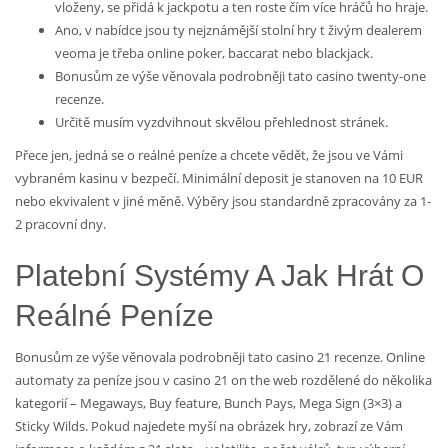
vloženy, se přidá k jackpotu a ten roste čím více hráčů ho hraje.
Ano, v nabídce jsou ty nejznámější stolní hry t živým dealerem
veoma je třeba online poker, baccarat nebo blackjack.
Bonusům ze výše věnovala podrobněji tato casino twenty-one
recenze.
Určitě musím vyzdvihnout skvělou přehlednost stránek.
Přece jen, jedná se o reálné peníze a chcete vědět, že jsou ve Vámi
vybraném kasinu v bezpečí. Minimální deposit je stanoven na 10 EUR
nebo ekvivalent v jiné měně. Výběry jsou standardně zpracovány za 1-
2 pracovní dny.
Platební Systémy A Jak Hrát O
Reálné Peníze
Bonusům ze výše věnovala podrobněji tato casino 21 recenze. Online
automaty za peníze jsou v casino 21 on the web rozdělené do několika
kategorií – Megaways, Buy feature, Bunch Pays, Mega Sign (3×3) a
Sticky Wilds. Pokud najedete myší na obrázek hry, zobrazí ze Vám