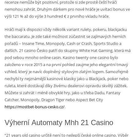
recenze nemůže být pozitivní, protože si zde prostě čeští hráči
nemohou zahrát. Druhým dárkem pro nové hráče je uvítací bonus ve
výši 121 % až do výše 3 hundred € z prvního vkladu hráče.
Hráči mají k dispozici vždy několik variant rulety, pokeru, blackjacku
the baccaratu. Je zde také možnost zúčastnit se zajímavých herních
pořadů – Insane Time, Monopoly, Cash or Crash, Sports Studio a
dalších. 21 casino Česko patří do skupiny White Hat Gaming, která má
pod sebou mnoho online casin. Kasino twenty one casino bylo
založeno v roce 2015 a na první pohled zaujme jeho elegantní tmavý
vzhled, který je navíc doplněný stylovým zlatým logem. Samozřejmě
nechybí ty nejznámější kasinové klasiky jako u Blackjack, poker nebo
ruleta, které dostávají díky živému dealerovi opravdu skvělý zážitek.
Můžete si zahrát i méně obvyklé hry, jako u třeba Dadu, Fantasy
Catcher, Monopoly, Dragon Tiger nebo Aspect Bet City
https://mostbet-bonus-cesko.cz/
.
Výherní Automaty Mhh 21 Casino
“21 years old casino určitě není to nejlepší české online casino. Výběr