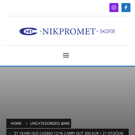
HOME
UNCATEGORIZED @MK
“21 YEARS OLD CASINO 121% CARRY OUT 300 EUR + 21 OTOČENÍ