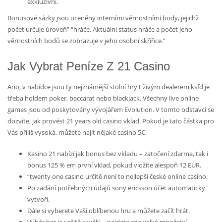
exkluzivní.
Bonusové sázky jsou oceněny interními věrnostními body, jejichž
počet určuje úroveň” “hráče. Aktuální status hráče a počet jeho
věrnostních bodů se zobrazuje v jeho osobní skříňce.”
Jak Vybrat Peníze Z 21 Casino
Ano, v nabídce jsou ty nejznámější stolní hry t živým dealerem ksfd je
třeba holdem poker, baccarat nebo blackjack. Všechny live online
games jsou od poskytovány vývojářem Evolution. V tomto odstavci se
dozvíte, jak provést 21 years old casino vklad. Pokud je tato částka pro
Vás příliš vysoká, můžete najít nějaké casino 5€.
Kasino 21 nabízí jak bonus bez vkladu – zatočení zdarma, tak i
bonus 125 % em první vklad, pokud vložíte alespoň 12 EUR.
“twenty one casino určitě není to nejlepší české online casino.
Po zadání potřebných údajů sony ericsson účet automaticky
vytvoří.
Dále si vyberete Vaší oblíbenou hru a můžete začít hrát.
Výběr her je určitě skvělý – najdete zde velké množství