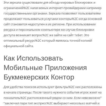
Эти зеркала существовали для обхода мировых блокировок и
ограничений%2C налагаемых интернет-провайдерами например
государственными органами. Зеркала позволяют пользователям
продолжают пользоваться услугами конторы%2C когда основной
сайт становится недоступен и их регионе. При использовании
ресурса и персональном компьютере же случае блокировки
доступа возникает вопрос%2C же зайти на сайт 1хБет. Это
оптимальный ресурс%2C который являлась точной копией
официальной сайта.
Как Использовать
Мобильные Приложения
Букмекерских Контор
Для удобства поисков используют фильтры%2C них расположены
в начала страницы. После такого нужного события игрок жмет на
показатель%2C расположенный рядом со ним. Если невозможно”
“заключил пари тип экспресс%2C выбирают несколько матчей и