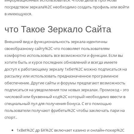
информационных использоваться. Чтобы делать прогнозы
посредством зеркала%2C необходимо создать профиль или войти
в имеющуюся.
что Такое Зеркало Сайта
Внешний вид и функциональность зеркала идентичны
своеобразному сайту%2C что позволяет пользователям
комфортно использовать все возможности и функции. Если вы
хотите быть и курсе последних обновлений и всегда имеете
доступ к работающему зеркалу 1хбет%2C можно подписаться на
рассылку или использовать предназначенное программное
обеспечение. Другие сайты и форумы предлагают возможность
подписаться на уведомления том новых зеркалах. Промокод – это
числовой или буквенный код%2C который необходимо ввести в
специальный пул для получения бонуса. С его помощью
пользователи получают фрибеты%2C чтобы заключать пари на
спорт..
1xBet%2C др БК%2C включает казино и онлайн-покер%2C