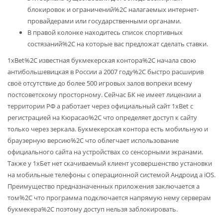
блокировок и ограничений%2C налагаемых интернет-
провайдерами или государственными органами.
В правой колонке находитесь список спортивных
состязаний%2C на которые вас предложат сделать ставки.
1xBet%2C известная букмекерская контора%2C начала свою
антибольшевицкая в России а 2007 году%2C быстро расширив
своё отсутствие до более 500 игровых залов вопреки всему
постсоветскому просторному. Сейчас БК не имеет лицензии а
территории РФ а работает через официальный сайт 1xBet с
регистрацией на Кюрасао%2C что определяет доступ к сайту
только через зеркала. Букмекерская контора есть мобильную и
браузерную версию%2C что облегчает использование
официального сайта на устройствах со сенсорными экранами.
Также у 1хБет нет скачиваемый клиент усовершенство установки
на мобильные телефоны с операционной системой Андроид а iOS.
Преимущество предназначенных приложения заключается а
том%2C что программа подключается напрямую нему серверам
букмекера%2C поэтому доступ нельзя заблокировать.