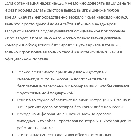
Если организация надежна%2C мне можно доверять ваши деньги
и без проблем делать быстрое вывод выигрышей же любое
время. Скачать непосредственно зеркало 1хБет невозможно%2C
ведь это просто другой домен сайта. Обычно менаджеров
загрузкой зеркала подразумевается официальное приложение.
Киромарусом помощью него можно пользоваться услугами
конторы в обход всяких блокировок. Суть зеркала в том%2C
только игрок получал только такой же житейский%2C как и в
официальном портале.
Только по каким-то причина у вас ни доступа к
интернету%2C то вы можешь воспользоваться
бесплатными телефонными номерами%2C чтобы связался
с русскоязычной поддержкой.
Если в что случае обратиться ко администрации%2C то их в
90% правило сделают возврат без каких-либо комиссий.
Исходя из информации выше%2C можно сделали
вывод%2C что 1xbet – трастовая контора%2C которая давно
работает на рынке.
Эти зеркала существовали для обхода всемирных