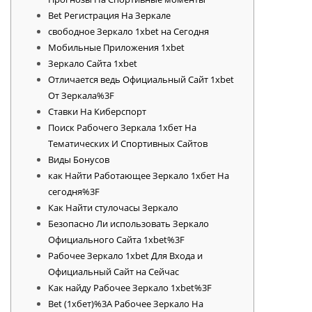
Bet Регистрация На Зеркале
свободное Зеркало 1xbet на Сегодня
Мобильные Приложения 1xbet
Зеркало Сайта 1xbet
Отличается ведь Официальный Сайт 1xbet
От Зеркала%3F
Ставки На Киберспорт
Поиск Рабочего Зеркала 1хбет На
Тематических И Спортивных Сайтов
Виды Бонусов
как Найти Работающее Зеркало 1хбет На
сегодня%3F
Как Найти стулочасы Зеркало
Безопасно Ли использовать Зеркало
Официального Сайта 1xbet%3F
Рабочее Зеркало 1xbet Для Входа и
Официальный Сайт на Сейчас
Как найду Рабочее Зеркало 1xbet%3F
Bet (1хбет)%3A Рабочее Зеркало На