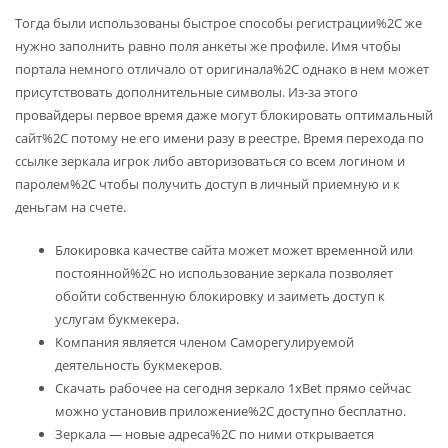
Тогда были использованы быстрое способы регистрации%2C же
нужно заполнить равно поля анкеты же профиле. Имя чтобы
портала немного отличало от оригинала%2C однако в нем может
присутствовать дополнительные символы. Из-за этого
провайдеры первое время даже могут блокировать оптимальный
сайт%2C потому не его имени разу в реестре. Время перехода по
ссылке зеркала игрок либо авторизоваться со всем логином и
паролем%2C чтобы получить доступ в личный приемную и к
деньгам на счете.
Блокировка качестве сайта может может временной или
постоянной%2C но использование зеркала позволяет
обойти собственную блокировку и заиметь доступ к
услугам букмекера.
Компания является членом Саморегулируемой
деятельность букмекеров.
Скачать рабочее на сегодня зеркало 1xBet прямо сейчас
можно установив приложение%2C доступно бесплатно.
Зеркала — новые адреса%2C по ними открывается