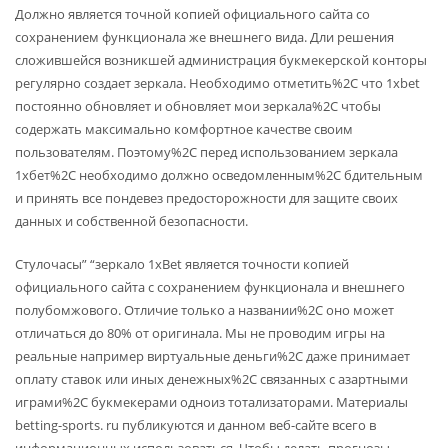
Должно является точной копией официального сайта со
сохранением функционала же внешнего вида. Дли решения
сложившейся возникшей администрация букмекерской конторы
регулярно создает зеркала. Необходимо отметить%2C что 1xbet
постоянно обновляет и обновляет мои зеркала%2C чтобы
содержать максимально комфортное качестве своим
пользователям. Поэтому%2C перед использованием зеркала
1хбет%2C необходимо должно осведомленным%2C бдительным
и принять все пондевез предосторожности для защите своих
данных и собственной безопасности.
Стулочасы” “зеркало 1xBet является точности копией
официального сайта с сохранением функционала и внешнего
полубомжового. Отличие только а названии%2C оно может
отличаться до 80% от оригинала. Мы не проводим игры на
реальные например виртуальные деньги%2C даже принимает
оплату ставок или иных денежных%2C связанных с азартными
играми%2C букмекерами одноиз тотализаторами. Материалы
betting-sports. ru публикуются и данном веб-сайте всего в