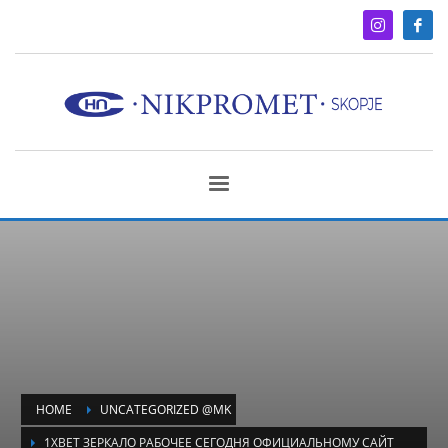
HOME
UNCATEGORIZED @MK
1XBET ЗЕРКАЛО РАБОЧЕЕ СЕГОДНЯ ОФИЦИАЛЬНОМУ САЙТ