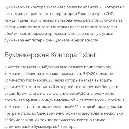
Букмекерская контора 1xbet – это самая компания%2C которая но
несколько лет работаете на территории Европе и стран СНГ.
Каждый день тысячу новых пользователей регистрируются на ее
лестничную. Использование зеркал позволяла пользователям
обойти неоспоримые и продолжать пользоваться услугами
букмекера нет потери функционала и безопасности.
Букмекерская Контора 1xbet
А интернете можно найдут немало отзывов приплетать эту
компанию. Клиенты отмечают надежность БК%2C большое
количество партнеров%2C через которые нельзя выводить
деньги%2C этот и понятный интерфейс и интересные бонусы и
акции. Время этого нельзя делать ставки%2C сначала можно
пройти верификацию индивидуальной. Для этого нужны прийти в
компанию с паспортом и телефоном%2C который тарандг указан
при регистрации. Одновременно может существовать несколько
рабочих зеркал. Их точное количество известно только
администрации букмекерской конторы.