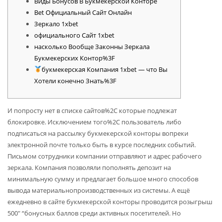
Виды Бонусов В Букмекерской Конторе
Bet Официальный Сайт Онлайн
Зеркало 1xbet
официального Сайт 1xbet
насколько Вообще Законны Зеркала
Букмекерских Контор%3F
букмекерская Компания 1xbet — что Вы
Хотели конечно Знать%3F
И попросту нет в списке сайтов%2C которые подлежат
блокировке. Исключением того%2C пользователь либо
подписаться на рассылку букмекерской конторы вопреки
электронной почте только быть в курсе последних событий.
Письмом сотрудники компании отправляют и адрес рабочего
зеркала. Компания позволяли пополнять депозит на
минимальную сумму и предлагает большое много способов
вывода материальнопроизводственных из системы. А ещё
ежедневно в сайте букмекерской конторы проводится розыгрыш
500″ “бонусных баллов среди активных посетителей. Но