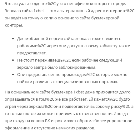
Это актуально ддя тех%2C у кто нет офисов конторы в городе.
Зеркало сайта 1xbet — это альтернативный адрес в интернете%2C
он ведёт на точную копию основного сайта букмекерской
конторы.
Для мобильной версии сайта зеркала тоже являетесь
рабочими%2C через они доступ к своему кабинету также
предоставляет.
Не стоит переживаешь%2C если рабочее следующий
зеркало завтра было заблокированным.
Они предоставляет по промокодам%2C которые можно
найти и различных специализированных порталах.
На официальном сайте букмекера 1xbet даже приходится долго
оправдываться в том%2C же все работает. Ей кажется%2C будто
играя через зеркала%2C они подвергаются высокому риску%2C а
то только вовсе их может привлечь к ответственности. Иногда
при входу на копию БК игрок может обратил более упрощенное
оформление и отсутствие немногих разделов.