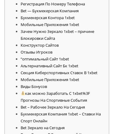
Регистрация По Номеру Телефона
Bet — Букмекерская Компания
Букмекерская Контора 1xbet
Мобильные Приложения 1xbet
Зачем Нужно Зеркало 1xbet – причине
Блокировки Сайта
Конструктор Сайтов
Отзывы Игроков
“оптимальный Сайт 1xbet
Альтернативный Сайт Бк 1xbet
Секция Киберспортивных Ставок В 1xbet
Мобильные Приложения 1xbet
Виды Бонусов
как можно Заработать С 1xbet%3F
Прогнозы На Спортивные События
Bet – Рабочее Зеркало На Сегодня
Букмекерская Компания 1xbet – Ставки На
Спорт Онлайн
Bet Зеркало на Сегодня