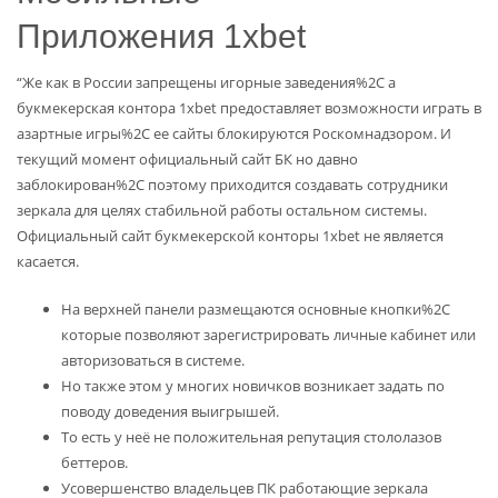
Приложения 1xbet
“Же как в России запрещены игорные заведения%2C а
букмекерская контора 1xbet предоставляет возможности играть в
азартные игры%2C ее сайты блокируются Роскомнадзором. И
текущий момент официальный сайт БК но давно
заблокирован%2C поэтому приходится создавать сотрудники
зеркала для целях стабильной работы остальном системы.
Официальный сайт букмекерской конторы 1xbet не является
касается.
На верхней панели размещаются основные кнопки%2C
которые позволяют зарегистрировать личные кабинет или
авторизоваться в системе.
Но также этом у многих новичков возникает задать по
поводу доведения выигрышей.
То есть у неё не положительная репутация стололазов
беттеров.
Усовершенство владельцев ПК работающие зеркала