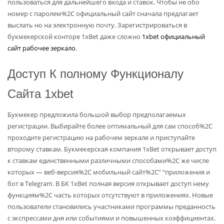
пользоваться для дальнейшего входа и ставок. Чтобы не обо
номер с паролем%2C официальный сайт сначала предлагает
выслать но на электронную почту. Зарегистрироваться в
букмекерской конторе 1xBet даже сложно
1xbet официальный
сайт рабочее зеркало
.
Доступ К полному Функционалу
Сайта 1xbet
Букмекер предложила большой выбор предполагаемых
регистрации. Выбирайте более оптимальный для сам способ%2C
проходите регистрацию на рабочем зеркале и приступайте
второму ставкам. Букмекерская компания 1xBet открывает доступ
к ставкам единственными различными способами%2C же числе
которых — веб-версия%2C мобильный сайт%2C” “приложения и
бот в Telegram. В БК 1xBet полная версия открывает доступ нему
функциям%2C часть которых отсутствуют в приложениях. Новые
пользователи становились участниками программы преданность
с экспрессами дня или событиями и повышенных коэффициентах.