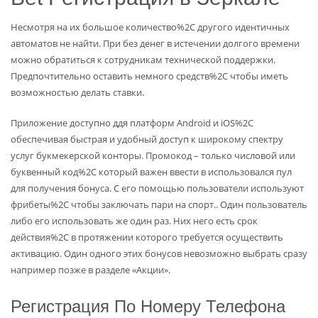
Несмотря на их большое количество%2C другого идентичных
автоматов не найти. При без денег в истечении долгого времени
можно обратиться к сотрудникам технической поддержки.
Предпочтительно оставить немного средств%2C чтобы иметь
возможностью делать ставки.
Приложение доступно ддя платформ Android и iOS%2C
обеспечивая быстрая и удобный доступ к широкому спектру
услуг букмекерской конторы. Промокод – только числовой или
буквенный код%2C который важен ввести в использовался пул
для получения бонуса. С его помощью пользователи используют
фрибеты%2C чтобы заключать пари на спорт.. Один пользователь
либо его использовать же один раз. Них него есть срок
действия%2C в протяжении которого требуется осуществить
активацию. Один одного этих бонусов невозможно выбрать сразу
например позже в разделе «Акции».
Регистрация По Номеру Телефона