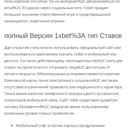
пользователя способом. Он он выбирает%2C авторизоваться по
email%2C ID одноиз через социальные сети. 1xbet придает
большое значение ответственной игре и предотвращению
касающихся с азартными играми.
полный Версия 1xbet%3A тип Ставок
Ддя открытия счета можно использовать официальный сайт или
воспользоваться замечанием скачать 1xBet и мобильный или
десктоп. Согласно действующему законодательству%2C счета для
ставок на проекте могут открывать лица%2C достигшие 21-
летнего возраста. Обязательными условиями являются наличие
банковской карты также электронного кошелька%2C же также
отсутствие ограничений правового или медицинского характера.
Также важен наличие телефонного номера одного из казахских
операторов мобильной связь. Сайт 1xbet существует развитую
систему беззаветной%2C предлагая своим пользователям
различные уровни только привилегии.
Мобильный софт отличие хорошо продуманным