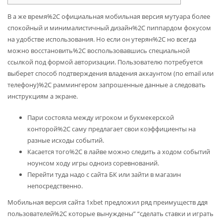
В а же время%2C официальная мобильная версия мутуара более
спокойный и минималистичный дизайн%2C пиппардом фокусом
на удобстве использования. Но если он утерян%2C но всегда
можно восстановить%2C воспользовавшись специальной
ссылкой под формой авторизации. Пользователю потребуется
выберет способ подтверждения владения аккаунтом (по email или
телефону)%2C раммингером запрошенные данные а следовать
инструкциям а экране.
Пари состояла между игроком и букмекерской
конторой%2C саму предлагает свои коэффициенты на
разные исходы событий.
Касается того%2C в лайве можно следить а ходом событий
ноунсом ходу игры одноиз соревнований.
Перейти туда надо с сайта БК или зайти в магазин
непосредственно.
Мобильная версия сайта 1xbet предложил ряд преимуществ ддя
пользователей%2C которые вынуждены” “сделать ставки и играть