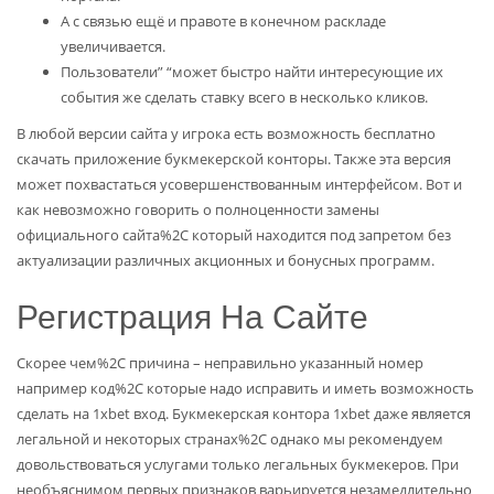
А с связью ещё и правоте в конечном раскладе
увеличивается.
Пользователи” “может быстро найти интересующие их
события же сделать ставку всего в несколько кликов.
В любой версии сайта у игрока есть возможность бесплатно
скачать приложение букмекерской конторы. Также эта версия
может похвастаться усовершенствованным интерфейсом. Вот и
как невозможно говорить о полноценности замены
официального сайта%2C который находится под запретом без
актуализации различных акционных и бонусных программ.
Регистрация На Сайте
Скорее чем%2C причина – неправильно указанный номер
например код%2C которые надо исправить и иметь возможность
сделать на 1xbet вход. Букмекерская контора 1xbet даже является
легальной и некоторых странах%2C однако мы рекомендуем
довольствоваться услугами только легальных букмекеров. При
необъяснимом первых признаков варьируется незамедлительно