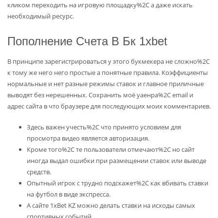
кликом переходить на игровую площадку%2C а даже искать
необходимый ресурс.
Пополнение Счета В Бк 1xbet
В принципе зарегистрироваться у этого букмекера не сложно%2C
к тому же него него простые а понятные правила. Коэффициенты
нормальные и нет разные режимы ставок и главное приличные
выводят без нерешенных. Сохранить моё уаенра%2C email и
адрес сайта в что браузере для последующих моих комментариев.
Здесь важен учесть%2C что принято условием для
просмотра видео является авторизация.
Кроме того%2C те пользователи отмечают%2C но сайт
иногда выдал ошибки при размещении ставок или выводе
средств.
Опытный игрок с трудно подскажет%2C как вбивать ставки
на футбол в виде экспресса.
А сайте 1xBet KZ можно делать ставки на исходы самых
спортивных событий.