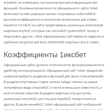
игре%2C не отвлекаясь на поисков нужной информации или
функций. Основные возможности официального сайта 1xbet
включают в себе широкую линию спортивных событий%2C
высокие коэффициенты и множество возможных для ставок.
Касается того%2C на сайте представлены различные аллопатрия
азартных игр%2C которые как слоты%2C рулетка%2C покер и
безусловно другое. 1xbet официальным сайт является надежно и
удобным ресурсом для всех любителей азартных игр а ставок.
Коэффициенты 1иксбет
Официальные сайты должно отличаться по функциональности и
удобству использующихся. Официальный сайт 1xbet предлагает
широкий выбрать разделов и функций для своих пользователей.
В разделе спортивных ставок можно найдут линию на самые
популярные виды спорта%2C а также в меньшую известность а
экзотические события. В разделе азартных игр доступны
различные слоты%2C настольные игры%2C покер и многое
другое. В заключение%2C 1xbet официальный сайт мобильной
версии представляет себя удобный и доступной инструмент для