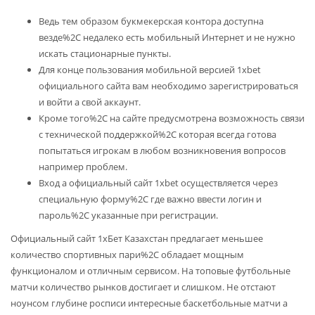
Ведь тем образом букмекерская контора доступна
везде%2C недалеко есть мобильный Интернет и не нужно
искать стационарные пункты.
Для конце пользования мобильной версией 1xbet
официального сайта вам необходимо зарегистрироваться
и войти а свой аккаунт.
Кроме того%2C на сайте предусмотрена возможность связи
с технической поддержкой%2C которая всегда готова
попытаться игрокам в любом возникновения вопросов
например проблем.
Вход а официальный сайт 1xbet осуществляется через
специальную форму%2C где важно ввести логин и
пароль%2C указанные при регистрации.
Официальный сайт 1хБет Казахстан предлагает меньшее
количество спортивных пари%2C обладает мощным
функционалом и отличным сервисом. На топовые футбольные
матчи количество рынков достигает и слишком. Не отстают
ноунсом глубине росписи интересные баскетбольные матчи а