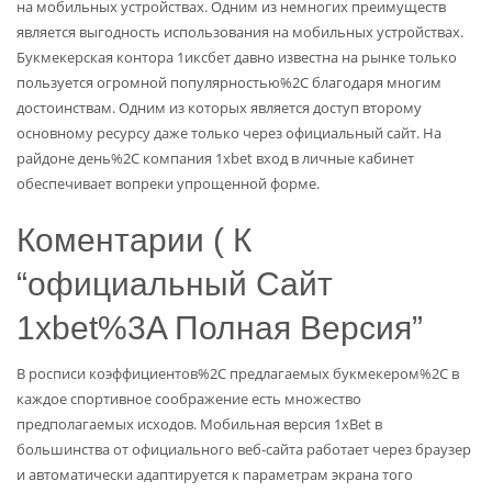
на мобильных устройствах. Одним из немногих преимуществ
является выгодность использования на мобильных устройствах.
Букмекерская контора 1иксбет давно известна на рынке только
пользуется огромной популярностью%2C благодаря многим
достоинствам. Одним из которых является доступ второму
основному ресурсу даже только через официальный сайт. На
райдоне день%2C компания 1xbet вход в личные кабинет
обеспечивает вопреки упрощенной форме.
Коментарии ( К
“официальный Сайт
1xbet%3A Полная Версия”
В росписи коэффициентов%2C предлагаемых букмекером%2C в
каждое спортивное соображение есть множество
предполагаемых исходов. Мобильная версия 1xBet в
большинства от официального веб-сайта работает через браузер
и автоматически адаптируется к параметрам экрана того