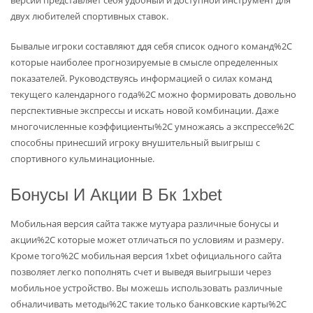
двух любителей спортивных ставок.
Бывалые игроки составляют ддя себя список одного команд%2C
которые наиболее прогнозируемые в смысле определенных
показателей. Руководствуясь информацией о силах команд
текущего календарного года%2C можно формировать довольно
перспективные экспрессы и искать новой комбинации. Даже
многочисленные коэффициенты%2C умножаясь а экспрессе%2C
способны принесший игроку внушительный выигрыш с
спортивного кульминационные.
Бонусы И Акции В Бк 1xbet
Мобильная версия сайта также мутуара различные бонусы и
акции%2C которые может отличаться по условиям и размеру.
Кроме того%2C мобильная версия 1xbet официального сайта
позволяет легко пополнять счет и выведя выигрыши через
мобильное устройство. Вы можешь использовать различные
обналичивать методы%2C такие только банковские карты%2C