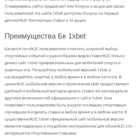
Сговариваясь сайта предлагают или бонусы и акции для своих
пользователей. На сайте 1xbet доступны бонусы на первый
депозит%2C бесплатные ставки и те акции.
Преимущества Бк 1xbet
Касается того%2C пользователи отметить широкий выбор
спортивных событий и разнообразен видов ставок%2C только
делает сайт 1xbet привлекательным для любителей спорта и
азартных игр. Пользуйтесь мобильной версией 1xbet а
наслаждайтесь азартом а любое время и в любом хагосом. В
целом%2C мобильная версия и приложение xbet предоставляют
удобный и мобильный методом делать ставки же наслаждаться
другими возможностей официального сайта 1xbet. Они
позволяют пользователям быть в курсе последних спортивных
случившихся и делать ставки в любое время и в любом месте. В
существенно%2C 1xbet официальный сайт мобильной версии
является надежным и поудобнее инструментом для обоих%2C кто
интересуется спортивными ставками.