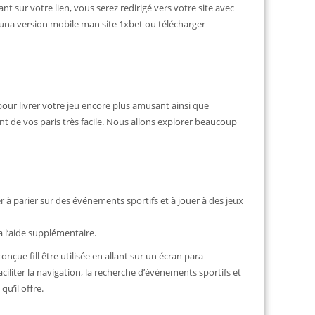
t sur votre lien, vous serez redirigé vers votre site avec
 una version mobile man site 1xbet ou télécharger
 pour livrer votre jeu encore plus amusant ainsi que
t de vos paris très facile. Nous allons explorer beaucoup
à parier sur des événements sportifs et à jouer à des jeux
 l’aide supplémentaire.
nçue fill être utilisée en allant sur un écran para
aciliter la navigation, la recherche d’événements sportifs et
qu’il offre.