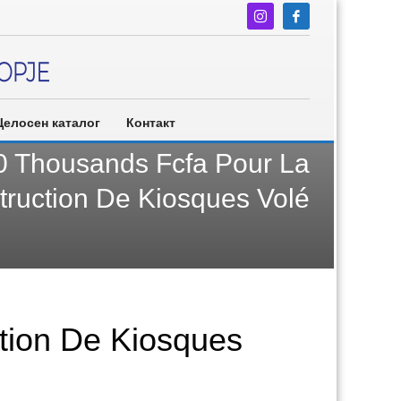
Целосен каталог
Контакт
0 Thousands Fcfa Pour La
truction De Kiosques Volé
tion De Kiosques