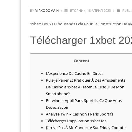
BY
MIRKODOMAIN
/
ВТОРНИК, 18 АПРИЛ 2023
/
PUBLI
1xbet: Les 600 Thousands Fcfa Pour La Construction De K
Télécharger 1xbet 20
Content
L’expérience Du Casino En Direct
Puis-je Parier Et Pratiquer À Des Amusements
De Casino à 1xbet À Hacer La Cusqui De Mon
Smartphone?
Betwinner Appli Paris Sportifs: Ce Que Vous
Devez Savoir
Analyse 1win – Casino Vs Paris Sportifs
Télécharger L’application 1xbet Ios
J’arrive Pas À Me Connecté Sur Friday Compte