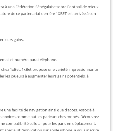
ttra à una Fédération Sénégalaise sobre Football de mieux
ature de ce partenariat derrière 1XBET est arrivée à son
r leurs gains.
 email et numéro para téléphone.
ns chez 1xBet. 1xBet propose une variété impressionnante
er les joueurs à augmenter leurs gains potentiels, à
 une facilité de navigation ainsi que d’accès. Associé à
urs novices comme put les parieurs chevronnés. Découvrez
ne compatibilité cellular pour les paris en déplacement.
pecialist l’application sur apple iphone, à vous inscrire