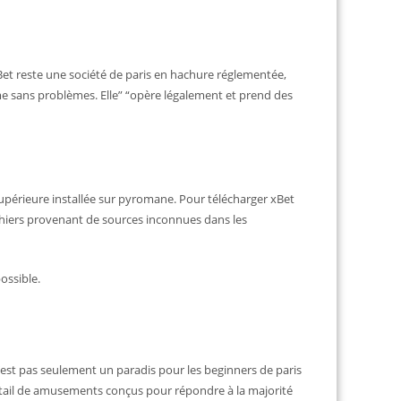
et reste une société de paris en hachure réglementée,
rme sans problèmes. Elle” “opère légalement et prend des
supérieure installée sur pyromane. Pour télécharger xBet
fichiers provenant de sources inconnues dans les
ossible.
’est pas seulement un paradis pour les beginners de paris
entail de amusements conçus pour répondre à la majorité