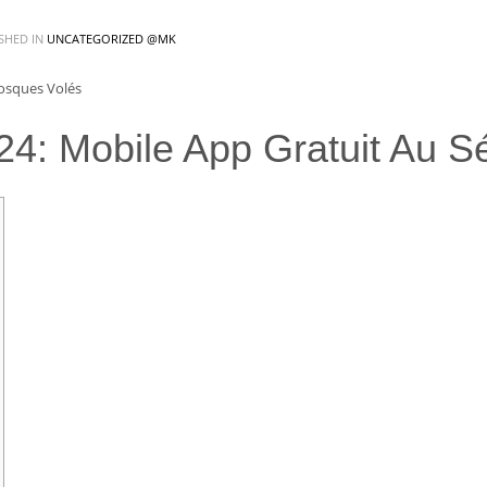
SHED IN
UNCATEGORIZED @MK
iosques Volés
24: Mobile App Gratuit Au S