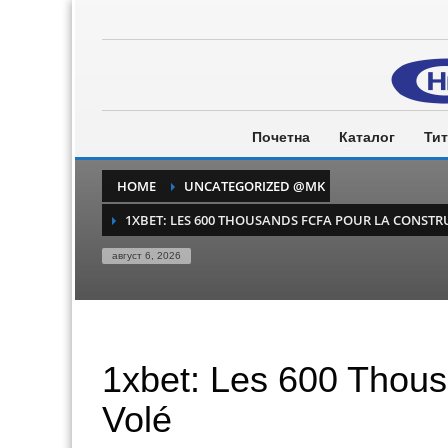
Почетна
Каталог
Тит
HOME
UNCATEGORIZED @MK
1XBET: LES 600 THOUSANDS FCFA POUR LA CONSTR
август 6, 2026
1xbet: Les 600 Thous
Volé