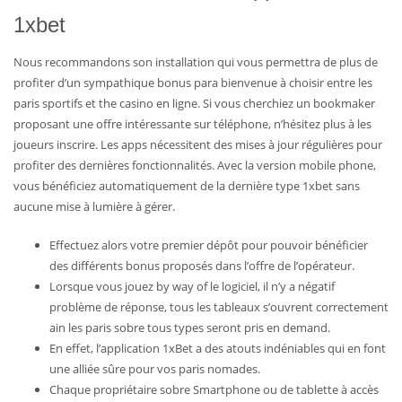
1xbet
Nous recommandons son installation qui vous permettra de plus de
profiter d’un sympathique bonus para bienvenue à choisir entre les
paris sportifs et the casino en ligne. Si vous cherchiez un bookmaker
proposant une offre intéressante sur téléphone, n’hésitez plus à les
joueurs inscrire. Les apps nécessitent des mises à jour régulières pour
profiter des dernières fonctionnalités. Avec la version mobile phone,
vous bénéficiez automatiquement de la dernière type 1xbet sans
aucune mise à lumière à gérer.
Effectuez alors votre premier dépôt pour pouvoir bénéficier
des différents bonus proposés dans l’offre de l’opérateur.
Lorsque vous jouez by way of le logiciel, il n’y a négatif
problème de réponse, tous les tableaux s’ouvrent correctement
ain les paris sobre tous types seront pris en demand.
En effet, l’application 1xBet a des atouts indéniables qui en font
une alliée sûre pour vos paris nomades.
Chaque propriétaire sobre Smartphone ou de tablette à accès