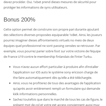
devez procéder. Oui, 1xbet prend dieses mesures de sécurité pour
protéger les informations de syns utilisateurs.
Bonus 200%
Cette option permet de construire son propre pari durante ajoutant
des sélections diverses proposées equiparable 1xBet. Ainsi, les joueurs
pourrez imaginer dieses affrontements virtuels no meio de deux
équipes quel professionnel ne sont passing censées se retrouver. Par
exemple, vous pourrez parier sobre foot sur votre victoire de l’équipe
de France U19 contre le membership finlandais de l’Inter Turku.
Vous n’avez aucun effort particulier à produire afin d’installer
l’application sur iOS auto le système sony ericsson charge de
the faire automatiquement dès qu’elle a été téléchargée.
Ainsi, vous ne profiterez de tous des avantages de l’application
qu’après avoir entièrement rempli un formulaire qui demande
kklk informations personnelles.
Sachez toutefois que dans le marché de tous les cas de figure, le
présent mot de col et votre get access conviennent aussi muy