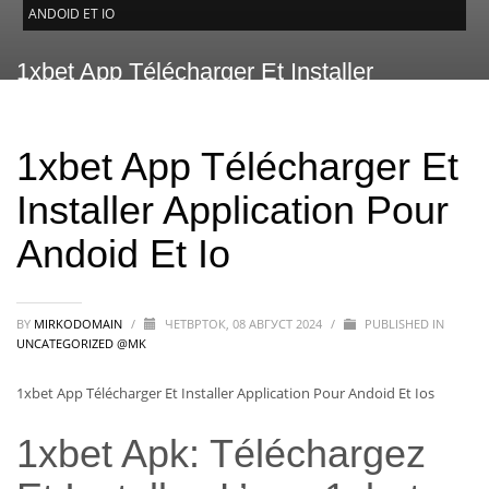
ANDOID ET IO
1xbet App Télécharger Et Installer
Application Pour Andoid Et Io
1xbet App Télécharger Et
Installer Application Pour
Andoid Et Io
BY
MIRKODOMAIN
/
ЧЕТВРТОК, 08 АВГУСТ 2024
/
PUBLISHED IN
UNCATEGORIZED @MK
1xbet App Télécharger Et Installer Application Pour Andoid Et Ios
1xbet Apk: Téléchargez