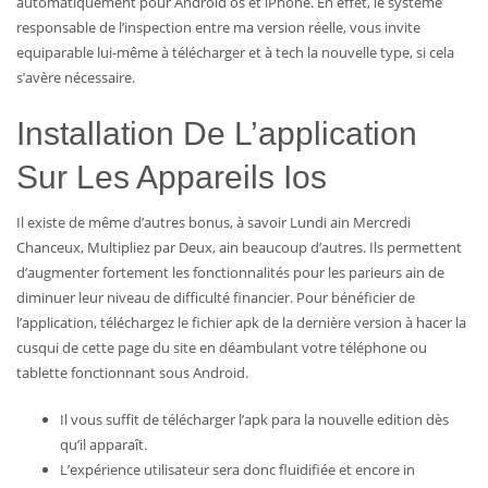
automatiquement pour Android os et iPhone. En effet, le système
responsable de l’inspection entre ma version réelle, vous invite
equiparable lui-même à télécharger et à tech la nouvelle type, si cela
s’avère nécessaire.
Installation De L’application
Sur Les Appareils Ios
Il existe de même d’autres bonus, à savoir Lundi ain Mercredi
Chanceux, Multipliez par Deux, ain beaucoup d’autres. Ils permettent
d’augmenter fortement les fonctionnalités pour les parieurs ain de
diminuer leur niveau de difficulté financier. Pour bénéficier de
l’application, téléchargez le fichier apk de la dernière version à hacer la
cusqui de cette page du site en déambulant votre téléphone ou
tablette fonctionnant sous Android.
Il vous suffit de télécharger l’apk para la nouvelle edition dès
qu’il apparaît.
L’expérience utilisateur sera donc fluidifiée et encore in