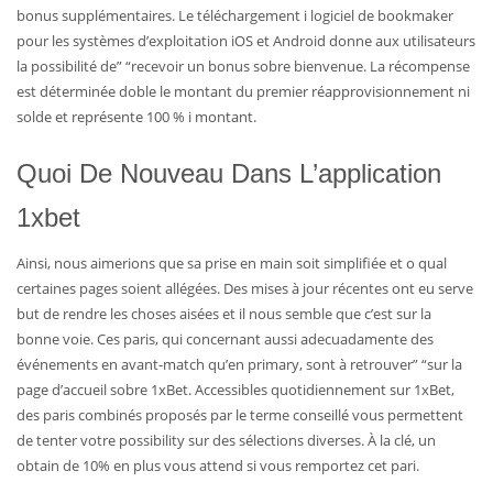
bonus supplémentaires. Le téléchargement i logiciel de bookmaker
pour les systèmes d’exploitation iOS et Android donne aux utilisateurs
la possibilité de” “recevoir un bonus sobre bienvenue. La récompense
est déterminée doble le montant du premier réapprovisionnement ni
solde et représente 100 % i montant.
Quoi De Nouveau Dans L’application
1xbet
Ainsi, nous aimerions que sa prise en main soit simplifiée et o qual
certaines pages soient allégées. Des mises à jour récentes ont eu serve
but de rendre les choses aisées et il nous semble que c’est sur la
bonne voie. Ces paris, qui concernant aussi adecuadamente des
événements en avant-match qu’en primary, sont à retrouver” “sur la
page d’accueil sobre 1xBet. Accessibles quotidiennement sur 1xBet,
des paris combinés proposés par le terme conseillé vous permettent
de tenter votre possibility sur des sélections diverses. À la clé, un
obtain de 10% en plus vous attend si vous remportez cet pari.