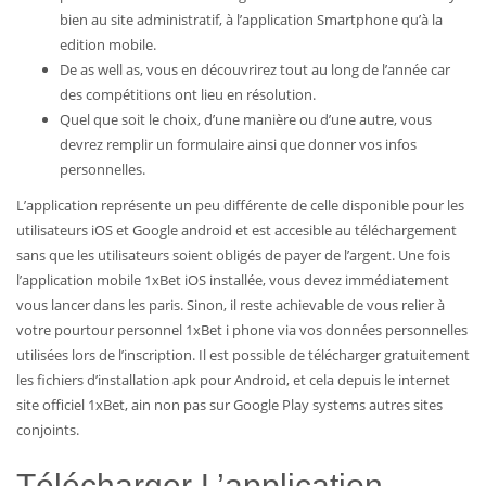
bien au site administratif, à l’application Smartphone qu’à la
edition mobile.
De as well as, vous en découvrirez tout au long de l’année car
des compétitions ont lieu en résolution.
Quel que soit le choix, d’une manière ou d’une autre, vous
devrez remplir un formulaire ainsi que donner vos infos
personnelles.
L’application représente un peu différente de celle disponible pour les
utilisateurs iOS et Google android et est accesible au téléchargement
sans que les utilisateurs soient obligés de payer de l’argent. Une fois
l’application mobile 1xBet iOS installée, vous devez immédiatement
vous lancer dans les paris. Sinon, il reste achievable de vous relier à
votre pourtour personnel 1xBet i phone via vos données personnelles
utilisées lors de l’inscription. Il est possible de télécharger gratuitement
les fichiers d’installation apk pour Android, et cela depuis le internet
site officiel 1xBet, ain non pas sur Google Play systems autres sites
conjoints.
Télécharger L’application