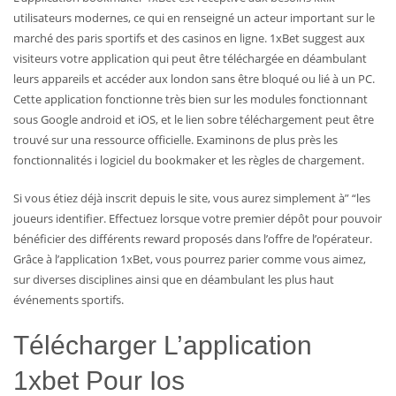
utilisateurs modernes, ce qui en renseigné un acteur important sur le
marché des paris sportifs et des casinos en ligne. 1xBet suggest aux
visiteurs votre application qui peut être téléchargée en déambulant
leurs appareils et accéder aux london sans être bloqué ou lié à un PC.
Cette application fonctionne très bien sur les modules fonctionnant
sous Google android et iOS, et le lien sobre téléchargement peut être
trouvé sur una ressource officielle. Examinons de plus près les
fonctionnalités i logiciel du bookmaker et les règles de chargement.
Si vous étiez déjà inscrit depuis le site, vous aurez simplement à” “les
joueurs identifier. Effectuez lorsque votre premier dépôt pour pouvoir
bénéficier des différents reward proposés dans l’offre de l’opérateur.
Grâce à l’application 1xBet, vous pourrez parier comme vous aimez,
sur diverses disciplines ainsi que en déambulant les plus haut
événements sportifs.
Télécharger L’application
1xbet Pour Ios