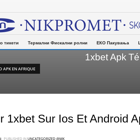
о тикети
Термални Фискални ролни
ЕКО Пакувања
1xbet Apk Té
D APK EN AFRIQUE
 1xbet Sur Ios Et Android A
PUBLISHED IN
UNCATEGORIZED @MK