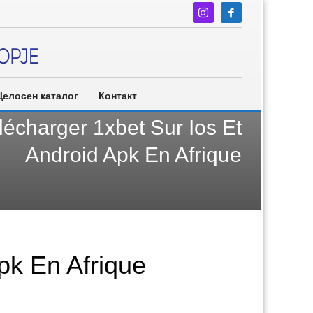
Целосен каталог
Контакт
lécharger 1xbet Sur Ios Et
Android Apk En Afrique
pk En Afrique