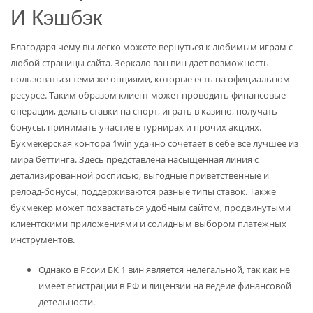
И Кэшбэк
Благодаря чему вы легко можете вернуться к любимым играм с
любой страницы сайта. Зеркало ван вин дает возможность
пользоваться теми же опциями, которые есть на официальном
ресурсе. Таким образом клиент может проводить финансовые
операции, делать ставки на спорт, играть в казино, получать
бонусы, принимать участие в турнирах и прочих акциях.
Букмекерская контора 1win удачно сочетает в себе все лучшее из
мира беттинга. Здесь представлена насыщенная линия с
детализированной росписью, выгодные приветственные и
релоад-бонусы, поддерживаются разные типы ставок. Также
букмекер может похвастаться удобным сайтом, продвинутыми
клиентскими приложениями и солидным выбором платежных
инструментов.
Однако в Рссии БК 1 вин является нелегальной, так как не
имеет егистрации в РФ и лицензии на ведеие финансовой
детельности.