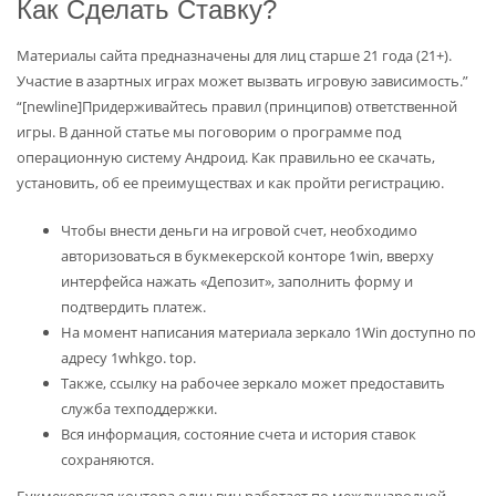
Как Сделать Ставку?
Материалы сайта предназначены для лиц старше 21 года (21+).
Участие в азартных играх может вызвать игровую зависимость.”
“[newline]Придерживайтесь правил (принципов) ответственной
игры. В данной статье мы поговорим о программе под
операционную систему Андроид. Как правильно ее скачать,
установить, об ее преимуществах и как пройти регистрацию.
Чтобы внести деньги на игровой счет, необходимо
авторизоваться в букмекерской конторе 1win, вверху
интерфейса нажать «Депозит», заполнить форму и
подтвердить платеж.
На момент написания материала зеркало 1Win доступно по
адресу 1whkgo. top.
Также, ссылку на рабочее зеркало может предоставить
служба техподдержки.
Вся информация, состояние счета и история ставок
сохраняются.
Букмекерская контора один вин работает по международной