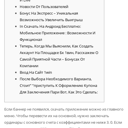
Новости От Пользователей
Бонус На Экспресс – Уникальная
Возможность Увеличить Выигрыш
In Скачать На Андроид Бесплатно:
Мобильное Приложение : Возможности И
Функционал
Теперь, Когда Мы Выяснили, Как Создать
Аккаунт На Площадке Бк 1вин, Расскажем О
Самой Приятной Части – Бонусах От
Компании
Вход На Сайт 1win
После Выбора Необходимого Варианта,
Стоит” “приступить К Оформлению Купона
Для Заключения Пари Вот, Как Это Сделать:
Если баннер не появился, скачать приложение можно из главного
меню. Чтобы перевести их на основной, нужно заключать
ординары с основного счета с коэффициентами не ниже 3. 0. Если