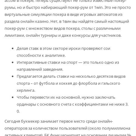
ассом в покере, теперь существуют не только известные покер-
румы, но и быстро набирающий покер-рум от 1win. Это не просто
виртуальные симуляции покера в виде игровых автоматов из
раздела онлайн казино. Нет, в 1вин вы найдёте самый настоящий
покер-рум с множеством видов покера, столы с различными
лимитами, онлайн турниры и даже конкурсы для участников.
Делая ставк в этом секторе ироки проверяют сои
способности к аналитике.
Интерактивные ставки на спорт ― это только одно из
направлений заведения.
Предлагается делать ставки на несколько десятков видов
спорта – от футбола и хоккея до флорбола и гэльского
херлинга.
Чтобы перевести их на основной, нужно заключать
ординары с основного счета с коэффициентами не ниже 3.
0.
Сегодня букмекер занимает первое место среди онлайн-
операторов за количеством пользователей (около полумиллиона
активных клиентов). БК функционирует на основании лицензии №