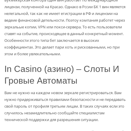
лицензи, полученной на Красао. Однако в Рссии БК 1 вин является
нелегальной, так как не имеет егистрации в РФ и лицензии на
ведеие финансовой детельности. Поэтоу компания работет через
зеркальые копии, VPN или покси-сервера. То есть пользователи
ставят на событие, происходящее в данный конкретный момент.
Особенности этого типа бет заключается в высоких
коэффициентах. Это делает пари хоть и рискованными, но при
этом и более увлекательными.
In Casino (азино) – Слоты И
Гровые Автоматы
Вам не нужно на каждом новом зеркале регистрироваться. Вам
нужно придерживаться правилами безопасности и не передавать
свой пароль от профиля третьим лицам. В таких случаях если это
случилось незамедлительно сообщайте специалистам
технической поддержки для разрешения ситуации.