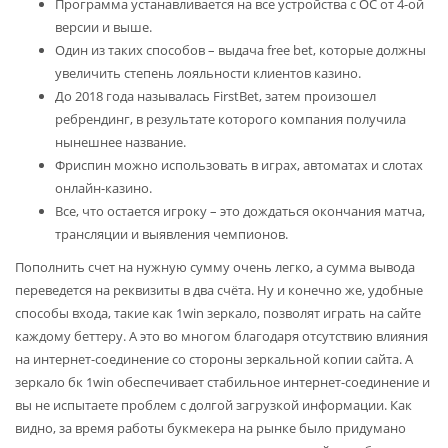
Программа устанавливается на все устройства с ОС от 4-ой
версии и выше.
Один из таких способов – выдача free bet, которые должны
увеличить степень лояльности клиентов казино.
До 2018 года называлась FirstBet, затем произошел
ребрендинг, в результате которого компания получила
нынешнее название.
Фриспин можно использовать в играх, автоматах и слотах
онлайн-казино.
Все, что остается игроку – это дождаться окончания матча,
трансляции и выявления чемпионов.
Пополнить счет на нужную сумму очень легко, а сумма вывода
переведется на реквизиты в два счёта. Ну и конечно же, удобные
способы входа, такие как 1win зеркало, позволят играть на сайте
каждому беттеру. А это во многом благодаря отсутствию влияния
на интернет-соединение со стороны зеркальной копии сайта. А
зеркало бк 1win обеспечивает стабильное интернет-соединение и
вы не испытаете проблем с долгой загрузкой информации. Как
видно, за время работы букмекера на рынке было придумано