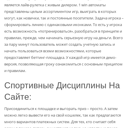
является лайв-рулетка с живым дилером. 1 win автоматы
представлены целым ассортиментом игр, выиграть в которых
могут, как новички, так и постоянные посетители. Задача игрока –
сформировать линию с одинаковыми иконками. То есть у игрока
есть возможность «потренироваться», разобраться в принципе и
правилах, прежде, чем начинать серьезную игру на деньги. Всего
за пару минут пользователь может создать учетную запись и
начать пользоваться всеми возможностями, которые
предоставляет беттинг-площадка. У каждой игр имеется демо-
версия, позволяющая гроку ознакомиться с основным приципом
и правилам.
Спортивные Дисциплины На
Сайте:
Присоединиться к площадке и выгорать приз – просто. А затем
можно легко вывести его на свой кошелек, так как предлагаются
много вариантов платежных систем. Для тех, кто считает себя