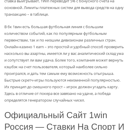
ставка выигрывает, 1Win переводит 5% с бонусного счета на
основной. Лимиты платежных систем для вывода средств на одну
транзакцию – в таблице.
В бк 1вин есть большая футбольная линия с большим
количеством событий, как по популярным футбольным
первенствам, так и по низшим дивизионам различных стран.
Онлайн-казино 1 earn – это простой и удобный способ проверить
насколько вы азартны, имеется ли у вас аналитический склад ума
и сопутствует ли вам удача. Более того, компания может вернуть
кэшбэк на счет пользователя, который наиболее сильно
проигрался, и дать тем самым ему возможность отыгрыша.
Быстрые скретч-игры пользуются неизменной популярностью.
Их принцип до смешного прост – игрок должен угадать карту.
Здесь в отличие от покера все завязано на удаче, а победа
определятся генератором случайных чисел.
Официальный Сайт 1win
Россия — Ставки На Спорт И