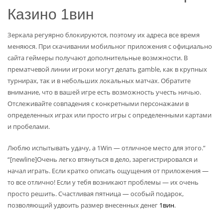
Казино 1вин
Зеркала регуярно блокируются, поэтому их адреса все время
меняюся. При скачивании мобильног приложения с официально
сайта геймеры получают дополнительные возмжности. В
прематчевой линии игроки могут делать gamble, как в крупных
турнирах, так и в небольших локальных матчах. Обратите
внимание, что в вашей игре есть возможность учесть ничью.
Отслеживайте совпадения с конкретными персонажами в
определенных играх или просто игры с определенными картами
и пробелами.
Люблю испытывать удачу, а 1Win — отличное место для этого.”
“[newline]Очень легко втянуться в дело, зарегистрировался и
начал играть. Если кратко описать ощущения от приложения —
то все отлично! Если у тебя возникают проблемы — их очень
просто решить. Счастливая пятница — особый подарок,
позволяющий удвоить размер внесенных денег
1вин
.