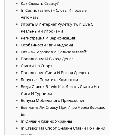
Как Сделать Ставку?
In Casino (азино) – Слоты И Гровые
Автоматы
Играть В Интернет Рулетку 1win Live С
Реальными Игроками
Регистрация И Верификация
Особенности 1вин Андроид
Отзывы Игроков И Пользователей”
Пополнение И Вывод Денег
Ставки На Спорт
Пополнение Счета И Вывод Средств
Бонусная Политика Компании
Виды Ставок В 1win Как Делать Ставки На
Лиги И Турниры
Бонусы Мобильного Приложения
Выплатят Ли Ставку При Игре Через Зеркало
Бк
In Онлайн Казино Украины
In Ставки На Спорт Онлайн Ставки По Линии
И Live