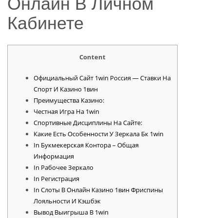
Онлайн В Личном
Кабинете
Content
Официальный Сайт 1win Россия — Ставки На
Спорт И Казино 1вин
Преимущества Казино:
Честная Игра На 1win
Спортивные Дисциплины На Сайте:
Какие Есть Особенности У Зеркала Бк 1win
In Букмекерская Контора – Общая
Информация
In Рабочее Зеркало
In Регистрация
In Слоты В Онлайн Казино 1вин Фриспины
Лояльности И Кэшбэк
Вывод Выигрыша В 1win