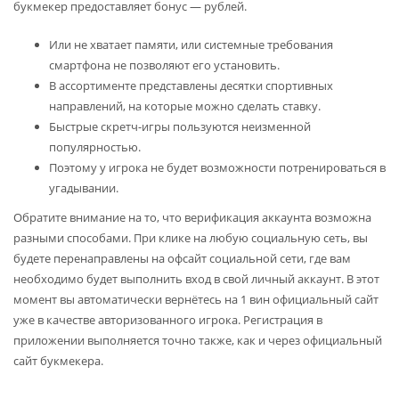
букмекер предоставляет бонус — рублей.
Или не хватает памяти, или системные требования
смартфона не позволяют его установить.
В ассортименте представлены десятки спортивных
направлений, на которые можно сделать ставку.
Быстрые скретч-игры пользуются неизменной
популярностью.
Поэтому у игрока не будет возможности потренироваться в
угадывании.
Обратите внимание на то, что верификация аккаунта возможна
разными способами. При клике на любую социальную сеть, вы
будете перенаправлены на офсайт социальной сети, где вам
необходимо будет выполнить вход в свой личный аккаунт. В этот
момент вы автоматически вернётесь на 1 вин официальный сайт
уже в качестве авторизованного игрока. Регистрация в
приложении выполняется точно также, как и через официальный
сайт букмекера.