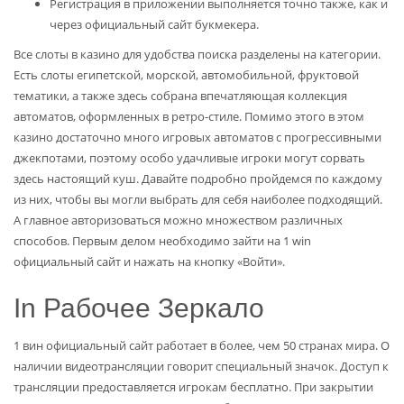
Регистрация в приложении выполняется точно также, как и
через официальный сайт букмекера.
Все слоты в казино для удобства поиска разделены на категории.
Есть слоты египетской, морской, автомобильной, фруктовой
тематики, а также здесь собрана впечатляющая коллекция
автоматов, оформленных в ретро-стиле. Помимо этого в этом
казино достаточно много игровых автоматов с прогрессивными
джекпотами, поэтому особо удачливые игроки могут сорвать
здесь настоящий куш. Давайте подробно пройдемся по каждому
из них, чтобы вы могли выбрать для себя наиболее подходящий.
А главное авторизоваться можно множеством различных
способов. Первым делом необходимо зайти на 1 win
официальный сайт и нажать на кнопку «Войти».
In Рабочее Зеркало
1 вин официальный сайт работает в более, чем 50 странах мира. О
наличии видеотрансляции говорит специальный значок. Доступ к
трансляции предоставляется игрокам бесплатно. При закрытии