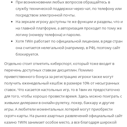
При возникновении любых вопросов обращайтесь в
службу технической поддержки через чат, по телефону или
посредством электронной почты.
На зеркале игроку доступны те же функции и разделы, что и
на главной платформе, а авторизация проходит по тому же
логину (номеру телефона) и паролю.
Хотя 1Win работает по официальной лицензии, в ряде стран
она считается нелегальной (например, в РФ), поэтому сайт
блокируется.
Отдельно стоит отметить киберспорт, который тоже входит в
перечень доступных ставкам дисциплин. Помимо
приветственного бонуса за регистрацию игроки также могут
получить еженедельный кешбэк в размере 10% от несыгранных
ставок. Что касается настольных игр, то в 1вин их предостаточно
для того, чтобы хорошо провести время. Здесь можно поиграть с
живыми дилерами в онлайн-рулетку, покер, баккару и другие
игры. А любители моментальных лотерей могут приобрести
скрэтч-карты. На рынке азартных развлечений официальный сайт
казино 1WIN занимает особое место, а все благодаря широкой