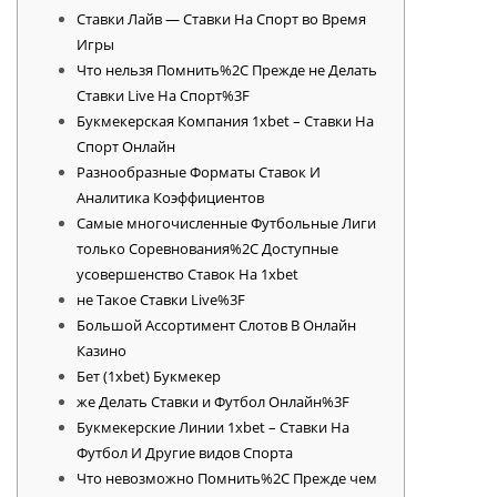
Ставки Лайв — Ставки На Спорт во Время
Игры
Что нельзя Помнить%2C Прежде не Делать
Ставки Live На Спорт%3F
Букмекерская Компания 1xbet – Ставки На
Спорт Онлайн
Разнообразные Форматы Ставок И
Аналитика Коэффициентов
Самые многочисленные Футбольные Лиги
только Соревнования%2C Доступные
усовершенство Ставок На 1xbet
не Такое Ставки Live%3F
Большой Ассортимент Слотов В Онлайн
Казино
Бет (1xbet) Букмекер
же Делать Ставки и Футбол Онлайн%3F
Букмекерские Линии 1xbet – Ставки На
Футбол И Другие видов Спорта
Что невозможно Помнить%2C Прежде чем