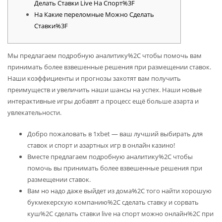
Делать Ставки Live На Спорт%3F
На Какие переломные Можно Сделать
Ставки%3F
Мы предлагаем подробную аналитику%2C чтобы помочь вам
принимать более взвешенные решения при размещении ставок.
Наши коэффициенты и прогнозы захотят вам получить
преимуществ и увеличить наши шансы на успех. Наши новые
интерактивные игры добавят а процесс ещё больше азарта и
увлекательности.
Добро пожаловать в 1xbet — ваш лучший выбирать для
ставок и спорт и азартных игр в онлайн казино!
Вместе предлагаем подробную аналитику%2C чтобы
помочь вы принимать более взвешенные решения при
размещении ставок.
Вам но надо даже выйдет из дома%2C того найти хорошую
букмекерскую компанию%2C сделать ставку и сорвать
куш%2C сделать ставки live на спорт можно онлайн%2C при