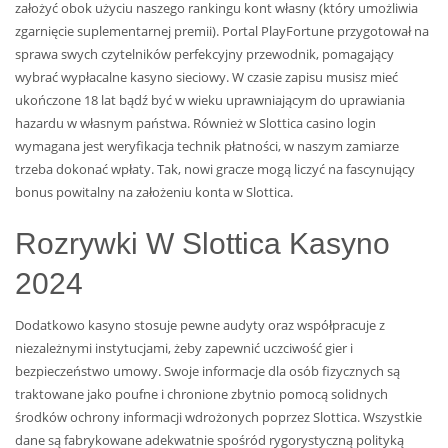
założyć obok użyciu naszego rankingu kont własny (który umożliwia
zgarnięcie suplementarnej premii). Portal PlayFortune przygotował na
sprawa swych czytelników perfekcyjny przewodnik, pomagający
wybrać wypłacalne kasyno sieciowy. W czasie zapisu musisz mieć
ukończone 18 lat bądź być w wieku uprawniającym do uprawiania
hazardu w własnym państwa. Również w Slottica casino login
wymagana jest weryfikacja technik płatności, w naszym zamiarze
trzeba dokonać wpłaty. Tak, nowi gracze mogą liczyć na fascynujący
bonus powitalny na założeniu konta w Slottica.
Rozrywki W Slottica Kasyno
2024
Dodatkowo kasyno stosuje pewne audyty oraz współpracuje z
niezależnymi instytucjami, żeby zapewnić uczciwość gier i
bezpieczeństwo umowy. Swoje informacje dla osób fizycznych są
traktowane jako poufne i chronione zbytnio pomocą solidnych
środków ochrony informacji wdrożonych poprzez Slottica. Wszystkie
dane są fabrykowane adekwatnie spośród rygorystyczną polityką