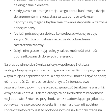
na oryginalne pieniądze.
Kiedy już w Slottica rejestracja Twego konta bankowego dzieje
się argumentem i skorzystasz wraz z bonusu wyjąwszy
depozytu, wymagane będzie zrealizowanie depozytu w zamysle
dalszej zabawy.
Ale jeśli potrzebujesz dobrze kontrolować własnej osoby,
kasyno Slottica umożliwia narzędzia do odwiedzenia
zastrzeżenia zabawy.
Dzięki nim gracze mają rozległy zakres możności płatności
uporządkowanych do swych preferencji.
Na plus powinno się również zaliczyć współpracę Slottica z
najdogodniejszymi producentami gier na branży. Promocji wydaje się
w tym miejscu naprawdę spore, a przy dodatku można liczyć na sporą
różnorodność. Zanim zechce się skorzystać z bonusu, owo
bezwarunkowo powinno się przecież sprawdzić tej aktualne warunki.
W wypadku kontaktu telefonicznego za pośrednictwem wiadomość
mejl odpowiedź również przychodzi wraz z zadowalającą prędkością,
ponieważ nie zaakceptować czekaliśmy na nią dłużej niż godzinę.
Kontakt telefoniczny jest to podobna pozycja jak tuż przy czacie na