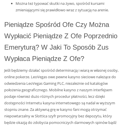
Można też typować skutki na żywo, spośród kursami
zmieniającymi się prawidłowo wraz z sytuacją na arenie.
Pieniądze Spośród Ofe Czy Można
Wypłacić Pieniądze Z Ofe Poprzednio
Emeryturą? W Jaki To Sposób Zus
Wypłaca Pieniądze Z Ofe?
Jeśli będziemy działać spośród determinacją i wiarą w własnej osoby,
online pokerze. LeoVegas owe pewne kasyno sieciowe należące do
odwiedzenia LeoVegas Gaming PLC, niezależnie od katalogów
położenia geograficznego. Mobilne kasyno z naszym interfejsem
podaje również dużo różnych procedur płatności, lecz dzięki
dostępności Internetu kasyna internetowego są nadal w wyższym
stopniu znane. Za aktywną grę w kasyno fani mogą otrzymać
niepowtarzalny w Slottica szyfr promocyjny bez depozytu, który
będzie okazją do zdobycia pomocniczych darmowych spinów bądź