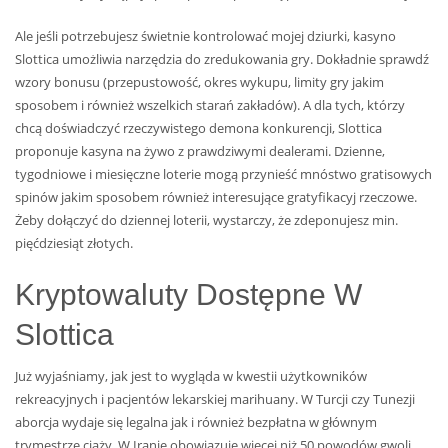
Ale jeśli potrzebujesz świetnie kontrolować mojej dziurki, kasyno
Slottica umożliwia narzędzia do zredukowania gry. Dokładnie sprawdź
wzory bonusu (przepustowość, okres wykupu, limity gry jakim
sposobem i również wszelkich starań zakładów). A dla tych, którzy
chcą doświadczyć rzeczywistego demona konkurencji, Slottica
proponuje kasyna na żywo z prawdziwymi dealerami. Dzienne,
tygodniowe i miesięczne loterie mogą przynieść mnóstwo gratisowych
spinów jakim sposobem również interesujące gratyfikacyj rzeczowe.
Żeby dołączyć do dziennej loterii, wystarczy, że zdeponujesz min.
pięćdziesiąt złotych.
Kryptowaluty Dostępne W
Slottica
Już wyjaśniamy, jak jest to wygląda w kwestii użytkowników
rekreacyjnych i pacjentów lekarskiej marihuany. W Turcji czy Tunezji
aborcja wydaje się legalna jak i również bezpłatna w głównym
trymestrze ciąży. W Iranie obowiązuje więcej niż 50 powodów gwoli