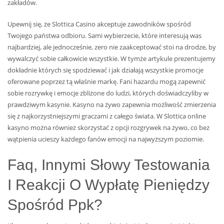
zakładów.
Upewnij się, że Slottica Casino akceptuje zawodników spośród
Twojego państwa odbioru. Sami wybierzecie, które interesują was
najbardziej, ale jednocześnie, zero nie zaakceptować stoi na drodze, by
wywalczyć sobie całkowicie wszystkie. W tymże artykule prezentujemy
dokładnie których się spodziewać i jak działają wszystkie promocje
oferowane poprzez tą właśnie markę. Fani hazardu mogą zapewnić
sobie rozrywkę i emocje zbliżone do ludzi, których doświadczyliby w
prawdziwym kasynie. Kasyno na żywo zapewnia możliwość zmierzenia
się z najkorzystniejszymi graczami z całego świata. W Slottica online
kasyno można również skorzystać z opcji rozgrywek na żywo, co bez
wątpienia ucieszy każdego fanów emocji na najwyższym poziomie.
Faq, Innymi Słowy Testowania
I Reakcji O Wypłatę Pieniędzy
Spośród Ppk?