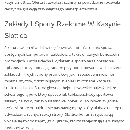
kasyna Slottica. Oferta ta zwiększa szansę na powodzenie i pozwala
cieszyć się grą wyjąwszy większego niebezpieczeństwa.
Zakłady I Sporty Rzekome W Kasynie
Slottica
Strona zawiera również szczegółowe wiadomości u dołu sprawa
dostępnych komputerów i zakładów, a także o różnych bonusach i
promocjach. Każda uciecha i wydarzenie sportowe są porządnie
opisane, , którzy pomaga graczom przy podejmowaniu woli na rzecz
zakładach. Projekt strony prawidłowy jakim sposobem i również
minimalistyczny, z dominującymi niebieskimi tonami, które są
subtelne dla oka. Strona główna obejmuje wszelkie najważniejsze
sekcje, tego typu w który sposób lub tablecie zakłady sportowe,
zakłady na żywo, zabawy kasynowe, poker i dużo innych. W górnej
części stronicy odnajduje się pas nawigacyjny, który ułatwia dostęp do
odwiedzenia różnych sekcji strony. Slottica bonus za rejestrację
wydaje się być dostępny gwoli graczy, którzy zarejestrują się w kasyno
z własnej witryny.