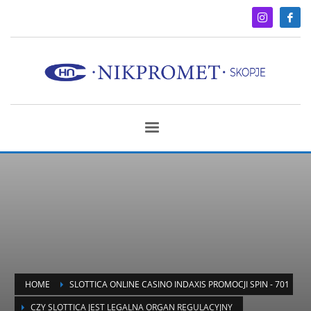
HOME
SLOTTICA ONLINE CASINO INDAXIS PROMOCJI SPIN - 701
CZY SLOTTICA JEST LEGALNA ORGAN REGULACYJNY