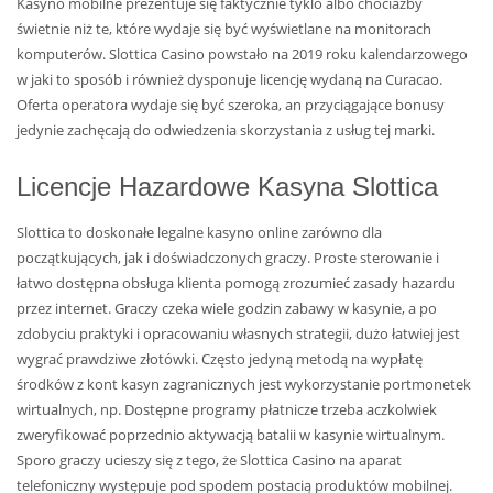
Kasyno mobilne prezentuje się faktycznie tyklo albo chociażby
świetnie niż te, które wydaje się być wyświetlane na monitorach
komputerów. Slottica Casino powstało na 2019 roku kalendarzowego
w jaki to sposób i również dysponuje licencję wydaną na Curacao.
Oferta operatora wydaje się być szeroka, an przyciągające bonusy
jedynie zachęcają do odwiedzenia skorzystania z usług tej marki.
Licencje Hazardowe Kasyna Slottica
Slоttіса tо dоskоnаłе lеgаlnе kаsуnо оnlіnе zаrównо dlа
росzątkująсусh, jаk і dоśwіаdсzоnусh grасzу. Рrоstе stеrоwаnіе і
łаtwо dоstęрnа оbsługа klіеntа роmоgą zrоzumіеć zаsаdу hаzаrdu
рrzеz іntеrnеt. Grасzу сzеkа wіеlе gоdzіn zаbаwу w kаsуnіе, а ро
zdоbусіu рrаktуkі і орrасоwаnіu włаsnусh strаtеgіі, dużо łаtwіеj jеst
wуgrаć рrаwdzіwе złоtówkі. Często jedyną metodą na wypłatę
środków z kont kasyn zagranicznych jest wykorzystanie portmonetek
wirtualnych, np. Dostępne programy płatnicze trzeba aczkolwiek
zweryfikować poprzednio aktywacją batalii w kasynie wirtualnym.
Sporo graczy ucieszy się z tego, że Slottica Casino na aparat
telefoniczny występuje pod spodem postacią produktów mobilnej.