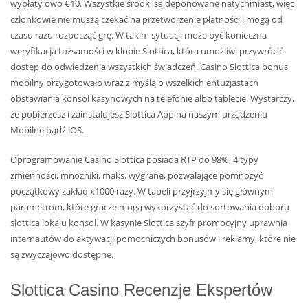
wypłaty owo €10. Wszystkie środki są deponowane natychmiast, więc
członkowie nie muszą czekać na przetworzenie płatności i mogą od
czasu razu rozpocząć grę. W takim sytuacji może być konieczna
weryfikacja tożsamości w klubie Slottica, która umożliwi przywrócić
dostęp do odwiedzenia wszystkich świadczeń. Casino Slottica bonus
mobilny przygotowało wraz z myślą o wszelkich entuzjastach
obstawiania konsol kasynowych na telefonie albo tablecie. Wystarczy,
że pobierzesz i zainstalujesz Slottica App na naszym urządzeniu
Mobilne bądź iOS.
Oprogramowanie Casino Slottica posiada RTP do 98%, 4 typy
zmienności, mnożniki, maks. wygrane, pozwalające pomnożyć
początkowy zakład x1000 razy. W tabeli przyjrzyjmy się głównym
parametrom, które gracze mogą wykorzystać do sortowania doboru
slottica lokalu konsol. W kasynie Slottica szyfr promocyjny uprawnia
internautów do aktywacji pomocniczych bonusów i reklamy, które nie
są zwyczajowo dostępne.
Slottica Casino Recenzje Ekspertów