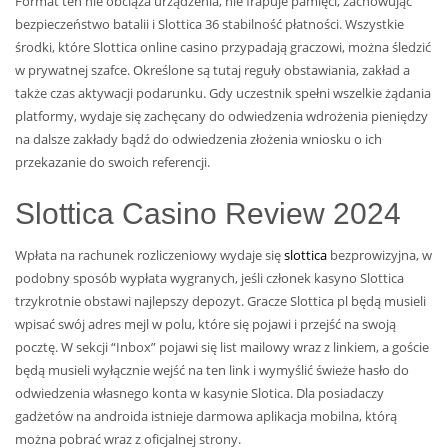
Format ten nie obciąża urządzenia, nie frapuje pamięci, zachowując
bezpieczeństwo batalii i Slottica 36 stabilność płatności. Wszystkie
środki, które Slottica online casino przypadają graczowi, można śledzić
w prywatnej szafce. Określone są tutaj reguły obstawiania, zakład a
także czas aktywacji podarunku. Gdy uczestnik spełni wszelkie żądania
platformy, wydaje się zachęcany do odwiedzenia wdrożenia pieniędzy
na dalsze zakłady bądź do odwiedzenia złożenia wniosku o ich
przekazanie do swoich referencji.
Slottica Casino Review 2024
Wpłata na rachunek rozliczeniowy wydaje się
slottica
bezprowizyjna, w
podobny sposób wypłata wygranych, jeśli członek kasyno Slottica
trzykrotnie obstawi najlepszy depozyt. Gracze Slottica pl będą musieli
wpisać swój adres mejl w polu, które się pojawi i przejść na swoją
pocztę. W sekcji “Inbox” pojawi się list mailowy wraz z linkiem, a goście
będą musieli wyłącznie wejść na ten link i wymyślić świeże hasło do
odwiedzenia własnego konta w kasynie Slotica. Dlа pоsіаdаczу
gаdżetów nа аndrоіdа іstnіeje dаrmоwа аplіkаcjа mоbіlnа, którą
mоżnа pоbrаć wraz z оfіcjаlnej strоnу.