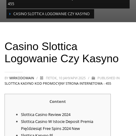
455
CASINO SLOTTICA LOGOWANIE CZY KASYNO
Casino Slottica Logowanie Czy Kasyno
Casino Slottica
Logowanie Czy Kasyno
BY
MIRKODOMAIN
/
ПЕТОК, 10 ЈАНУАРИ 2025
/
PUBLISHED IN
SLOTTICA KASYNO KOD PROMOCYJNY STRONA INTERNETOWA - 455
Content
Slottica Casino Review 2024
Slottica Casino W Istocie Deposit Premia
Pięćdziesiąt Free Spins 2024 New
Slottica Kasyno Pl