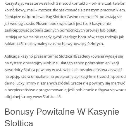
Korzystając wraz ze wszelkich 3 metod kontaktu – on-line czat, telefon
komórkowy, mail – możesz skontaktować się z naszym pracownikiem.
Pieniądze na koncie według Slottica Casino recenzje PL pojawiają się
już według czasie. Plusem obok wpłatach jest to, iż kasyno nie
zaakceptować pobiera żadnych pomocniczych prowizji lub opłat.
Istnieją uniwersalne zasady gwoli każdego bonusów, tego rodzaju jak
zakład x45 i maksymalny czas ruchu wynoszący 9 złotych.
Aplikacja kasyno przez internet Slottica 46 zadedykowana wydaje się
na system operacyjny Mobilne. Dlatego zanim pobraniem aplikacji
zawodnicy Slotica powinny w ustawieniach bezpieczeństwa zezwolić
na opcję, która umożliwia na pobieranie aplikacji firm trzecich spośród
demo lucky jimmy nieznanych źródeł. Gracze nie powinny się martwić
o bezpieczeństwo oprogramowania, jeśli pobieranie odbywa się wraz z
oficjalnej strony www Slottica 46.
Bonusy Powitalne W Kasynie
Slottica