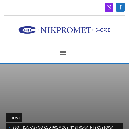
HOME
SLOTTICA KASYNO KOD PROMOCYJNY STRONA INTERNETOWA -