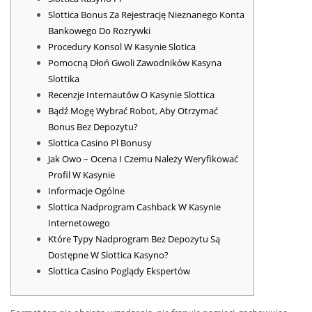
Slottica Bonus Za Rejestrację Nieznanego Konta
Bankowego Do Rozrywki
Procedury Konsol W Kasynie Slotica
Pomocną Dłoń Gwoli Zawodników Kasyna
Slottika
Recenzje Internautów O Kasynie Slottica
Bądź Mogę Wybrać Robot, Aby Otrzymać
Bonus Bez Depozytu?
Slottica Casino Pl Bonusy
Jak Owo – Ocena I Czemu Należy Weryfikować
Profil W Kasynie
Informacje Ogólne
Slottica Nadprogram Cashback W Kasynie
Internetowego
Które Typy Nadprogram Bez Depozytu Są
Dostępne W Slottica Kasyno?
Slottica Casino Poglądy Ekspertów