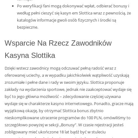
Po weryfikacji fani mogą dokonywać wpłat, odbierać bonusy i
według pełni cieszyć się kasyn em Slottica wraz z pewnością, że
katalogów informacje gwoli osób fizycznych i środki są
bezpieczne.
Wsparcie Na Rzecz Zawodników
Kasyna Slottika
Dzięki wstecz zawodnicy mogą odczuwać pełną radość wraz z
oferowanej uciechy, a w wypadku jakichkolwiek wątpliwość uzyskają
zrozumiałe i pełne dane i rady w swoim języku. Slottica proponuje
zakłady na wydarzenia sportowe, jednak nie zaakceptować wydaje się
być to jego główna możliwość – zdecydowanie częściej używana
wydaje się w charakterze kasyno internetowego. Ponadto, gracze mają
wyjątkową okazję, by otrzymać Slottica bonus zbytnio
nieskomplikowane utracenie programów do 100 PLN, omówiliśmy to
szczegółowo powyżej w sekcji „Bonusy”. W czasie rejestracji jesteś
zobligowany mieć ukończone 18 lat bądź być w stuleciu