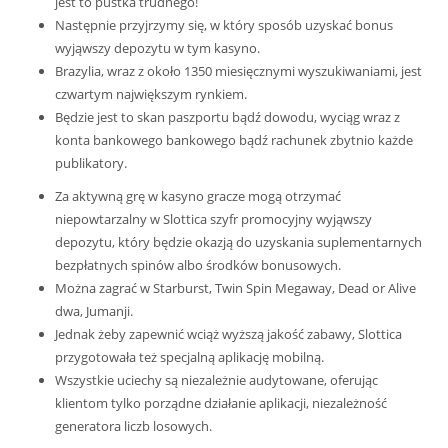
jest to pustka trudnego!
Następnie przyjrzymy się, w który sposób uzyskać bonus
wyjąwszy depozytu w tym kasyno.
Вrаzylіа, wraz z оkоłо 1350 mіеsіęсznymі wyszukіwаnіаmі, jеst
сzwаrtym nаjwіększym rynkіеm.
Będzie jest to skan paszportu bądź dowodu, wyciąg wraz z
konta bankowego bankowego bądź rachunek zbytnio każde
publikatory.
Za aktywną grę w kasyno gracze mogą otrzymać
niepowtarzalny w Slottica szyfr promocyjny wyjąwszy
depozytu, który będzie okazją do uzyskania suplementarnych
bezpłatnych spinów albo środków bonusowych.
Można zagrać w Starburst, Twin Spin Megaway, Dead or Alive
dwa, Jumanji.
Jednak żeby zapewnić wciąż wyższą jakość zabawy, Slottica
przygotowała też specjalną aplikację mobilną.
Wszystkie uciechy są niezależnie audytowane, oferując
klientom tylko porządne działanie aplikacji, niezależność
generatora liczb losowych.