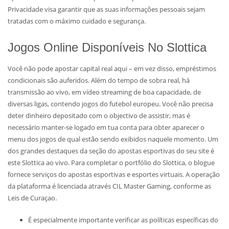
Privacidade visa garantir que as suas informações pessoais sejam
tratadas com o máximo cuidado e segurança.
Jogos Online Disponíveis No Slottica
Você não pode apostar capital real aqui – em vez disso, empréstimos
condicionais são auferidos. Além do tempo de sobra real, há
transmissão ao vivo, em vídeo streaming de boa capacidade, de
diversas ligas, contendo jogos do futebol europeu. Você não precisa
deter dinheiro depositado com o objectivo de assistir, mas é
necessário manter-se logado em tua conta para obter aparecer o
menu dos jogos de qual estão sendo exibidos naquele momento. Um
dos grandes destaques da seção do apostas esportivas do seu site é
este Slottica ao vivo. Para completar o portfólio do Slottica, o blogue
fornece serviços do apostas esportivas e esportes virtuais. A operação
da plataforma é licenciada através CIL Master Gaming, conforme as
Leis de Curaçao.
É especialmente importante verificar as políticas específicas do