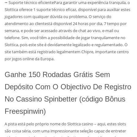
⭢ Suporte técnico eficientePara garantir uma experiência tranquila, o
Slottica oferece 1 suporte técnico eficaz, disponível para auxiliar estes
jogadores com qualquer dúvida ou problema. O serviço do
atendimento ao clientestá disponível 24 horas por dia, 7 tempo por
semana, e pode ser acessado através de chat ao vivo, e-mail ou
telefone. Sim, você têm a possibilidade de jogar tranquilamente no
Slottica, pois este site é devidamente legalizado e regulamentado. O
site também está registrado legalmentem Chipre, importante centro
por jogos online da Europa.
Ganhe 150 Rodadas Grátis Sem
Depósito Com O Objectivo De Registro
No Cassino Spinbetter (código Bônus
Freespinwin)
A pista está pelo próprio nome do Slottica casino – aqui, estes slots
são coisa séria, com uma impressionante seleção capaz de entreter