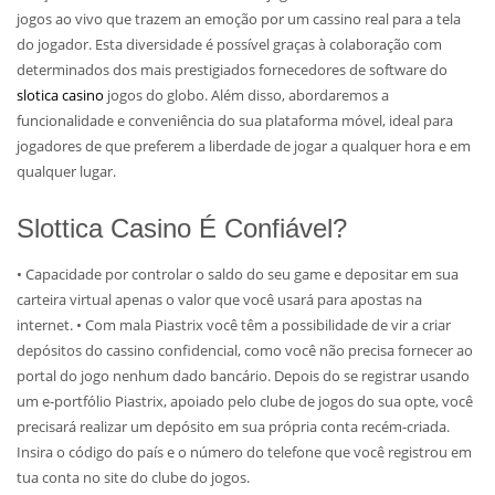
jogos ao vivo que trazem an emoção por um cassino real para a tela
do jogador. Esta diversidade é possível graças à colaboração com
determinados dos mais prestigiados fornecedores de software do
slotica casino
jogos do globo. Além disso, abordaremos a
funcionalidade e conveniência do sua plataforma móvel, ideal para
jogadores de que preferem a liberdade de jogar a qualquer hora e em
qualquer lugar.
Slottica Casino É Confiável?
• Capacidade por controlar o saldo do seu game e depositar em sua
carteira virtual apenas o valor que você usará para apostas na
internet. • Com mala Piastrix você têm a possibilidade de vir a criar
depósitos do cassino confidencial, como você não precisa fornecer ao
portal do jogo nenhum dado bancário. Depois do se registrar usando
um e-portfólio Piastrix, apoiado pelo clube de jogos do sua opte, você
precisará realizar um depósito em sua própria conta recém-criada.
Insira o código do país e o número do telefone que você registrou em
tua conta no site do clube do jogos.