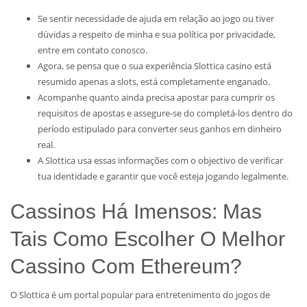
Se sentir necessidade de ajuda em relação ao jogo ou tiver
dúvidas a respeito de minha e sua política por privacidade,
entre em contato conosco.
Agora, se pensa que o sua experiência Slottica casino está
resumido apenas a slots, está completamente enganado.
Acompanhe quanto ainda precisa apostar para cumprir os
requisitos de apostas e assegure-se do completá-los dentro do
período estipulado para converter seus ganhos em dinheiro
real.
A Slottica usa essas informações com o objectivo de verificar
tua identidade e garantir que você esteja jogando legalmente.
Cassinos Há Imensos: Mas
Tais Como Escolher O Melhor
Cassino Com Ethereum?
O Slottica é um portal popular para entretenimento do jogos de