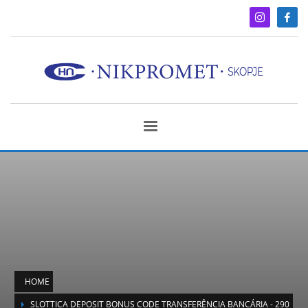
HOME
SLOTTICA DEPOSIT BONUS CODE TRANSFERÊNCIA BANCÁRIA - 290