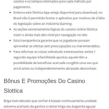
cassino e os tempos estimados para cada método por
pagamento.
Embora este Slottica App esteja disponível para download, no
Brasil não é permitido brotar o aplicativo por motivos de à falta
do legislação sobre an indústria iGaming.
As seções extremamente lógicas do cassino online Slottica
criam o ainda mais alto nível por navegação no site.
Esta transparência garante que os jogadores possam
aproveitar as ofertas sem preocupações ou mal-entendidos.
Para reformar as coisas sobretudo interessantes, existe 1
segundo equipe infantilidade apostas aquele têm a
possibilidade de beneficiar acercade congêrie uma vez que
arruíi antes ou independentemente abrasado desnortear.
Bônus E Promoções Do Casino
Slottica
Briga mais elevado que confiar é basear continuamente unidade
extrema acertado de ganhos e retirar briga seu bagarote aguçar