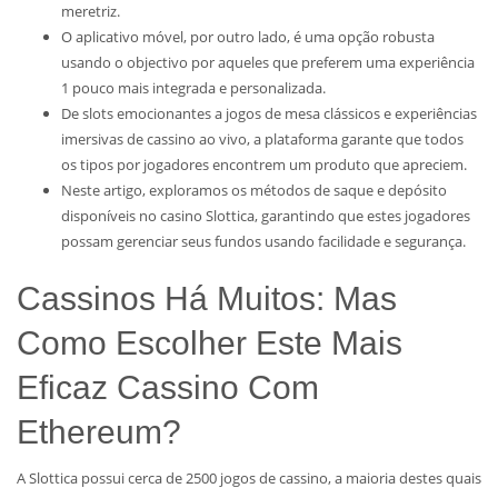
meretriz.
O aplicativo móvel, por outro lado, é uma opção robusta
usando o objectivo por aqueles que preferem uma experiência
1 pouco mais integrada e personalizada.
De slots emocionantes a jogos de mesa clássicos e experiências
imersivas de cassino ao vivo, a plataforma garante que todos
os tipos por jogadores encontrem um produto que apreciem.
Neste artigo, exploramos os métodos de saque e depósito
disponíveis no casino Slottica, garantindo que estes jogadores
possam gerenciar seus fundos usando facilidade e segurança.
Cassinos Há Muitos: Mas
Como Escolher Este Mais
Eficaz Cassino Com
Ethereum?
A Slottica possui cerca de 2500 jogos de cassino, a maioria destes quais