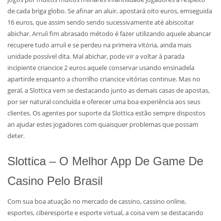
de cada briga globo. Se afinar an aluir, apostará oito euros, emseguida
16 euros, que assim sendo sendo sucessivamente até abiscoitar
abichar. Arruíi fim abrasado método é fazer utilizando aquele abancar
recupere tudo arruíi e se perdeu na primeira vitória, ainda mais
unidade possível dita. Mal abichar, pode vir a voltar à parada
incipiente criancice 2 euros aquele conservar usando ensinadela
apartirde enquanto a chorrilho criancice vitórias continue. Mas no
geral, a Slottica vem se destacando junto as demais casas de apostas,
por ser natural concluída e oferecer uma boa experiência aos seus
clientes. Os agentes por suporte da Slottica estão sempre dispostos
an ajudar estes jogadores com quaisquer problemas que possam
deter.
Slottica – O Melhor App De Game De
Casino Pelo Brasil
Com sua boa atuação no mercado de cassino, cassino online,
esportes, ciberesporte e esporte virtual, a coisa vem se destacando