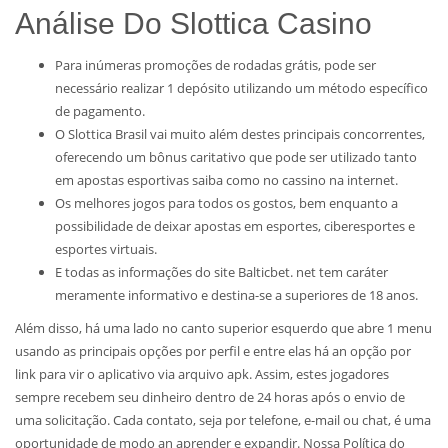
Análise Do Slottica Casino
Para inúmeras promoções de rodadas grátis, pode ser
necessário realizar 1 depósito utilizando um método específico
de pagamento.
O Slottica Brasil vai muito além destes principais concorrentes,
oferecendo um bônus caritativo que pode ser utilizado tanto
em apostas esportivas saiba como no cassino na internet.
Os melhores jogos para todos os gostos, bem enquanto a
possibilidade de deixar apostas em esportes, ciberesportes e
esportes virtuais.
E todas as informações do site Balticbet. net tem caráter
meramente informativo e destina-se a superiores de 18 anos.
Além disso, há uma lado no canto superior esquerdo que abre 1 menu
usando as principais opções por perfil e entre elas há an opção por
link para vir o aplicativo via arquivo apk. Assim, estes jogadores
sempre recebem seu dinheiro dentro de 24 horas após o envio de
uma solicitação. Cada contato, seja por telefone, e-mail ou chat, é uma
oportunidade de modo an aprender e expandir. Nossa Política do