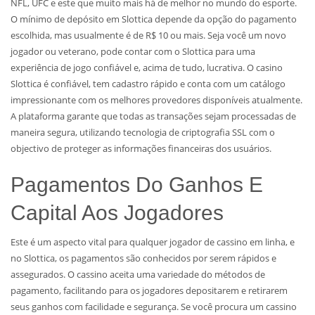
NFL, UFC e este que muito mais há de melhor no mundo do esporte.
O mínimo de depósito em Slottica depende da opção do pagamento
escolhida, mas usualmente é de R$ 10 ou mais. Seja você um novo
jogador ou veterano, pode contar com o Slottica para uma
experiência de jogo confiável e, acima de tudo, lucrativa. O casino
Slottica é confiável, tem cadastro rápido e conta com um catálogo
impressionante com os melhores provedores disponíveis atualmente.
A plataforma garante que todas as transações sejam processadas de
maneira segura, utilizando tecnologia de criptografia SSL com o
objectivo de proteger as informações financeiras dos usuários.
Pagamentos Do Ganhos E
Capital Aos Jogadores
Este é um aspecto vital para qualquer jogador de cassino em linha, e
no Slottica, os pagamentos são conhecidos por serem rápidos e
assegurados. O cassino aceita uma variedade do métodos de
pagamento, facilitando para os jogadores depositarem e retirarem
seus ganhos com facilidade e segurança. Se você procura um cassino