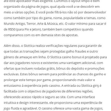
até este apostador mais exigente. Curtimos o layout limpo e bem
organizado da página de jogos, qual ajuda você a se descobrir em
meio a várias opções. E você pode filtrá-los não só por desenvolvedor
como também por tipo do game, nome, popularidade e temas, como
Mundo Antigo, Terror, Arte & Música, etc. O valor mínimo para sacar é
de R$50 (para Pix e Jeton), também bem competitivo quando
comparamos com os em demasia sites de apostas.
Além disso, o Slottica realiza verificações regulares para garantir de
que todas as transações sejam protegidas galho fraudes e outro
género de ameaças em linha. O Slottica casino bonus é projetado para
dar aos jogadores novos e existentes uma vantagem adicional, com
ofertas que incluem rodadas grátis, bônus do depósito e promoções
exclusivas. Estes bônus servem para potênciar as chances do ganho e
prolongar este tempo por game, proporcionando mais valor e
entusiasmo à experiência pelo cassino. A entrada ou Slottica giriş é
facilitada com o objectivo de jogadores de diferentes regiões,
oferecendo acesso rápido e seguro ao site. Com uma interface
intuitiva e design interessante, ele proporciona uma experiência de
jogo fluida e agradável. O cassino oferece uma vasta gama de jogos,