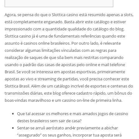
Agora, se pensa do que o Slottica casino está resumido apenas a slots,
está completamente enganado. Basta abrir este catálogo e estiver
impressionado com a quantidade qualidade do catálogo do blog.
Slottica casino já é uma de fundamentais referências quando este
assunto é casinos online brasileiros. Por outro lado, é relevante
considerar algumas limitações vinculadas com as regras para
realização de saques de que sõa bem mais restritas comparando
usando o padrão das casas de apostas pelo online e mail telefone
Brasil. Se você se interessa em apostas esportivas, primeiramente
apostas ao vivo e streaming de partidas, você precisa conhecer este
Slottica Brasil. Além de um catálogo incrível de esportes e centenas do
transmissões diárias, este blog oferece cadastro rápido, um bônus do
boas-vindas maravilhoso e um cassino on-line de primeira linha.
Que tal acessar os melhores e mais amados jogos de cassino
destes brasileiros sem sair de casa?
Sentar-se arruíi aeróstato and4r previamente a abichar
“assegurado” os seus ganhos, incorporar tua aposta será