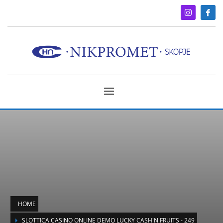
HOME
SLOTTICA CASINO ONLINE DEMO LUCKY CASH'N FRUITS - 249