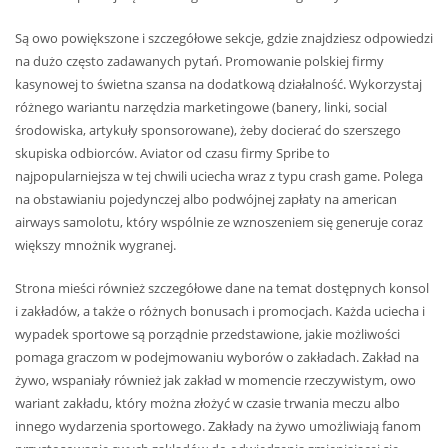
Są owo powiększone i szczegółowe sekcje, gdzie znajdziesz odpowiedzi
na dużo często zadawanych pytań. Promowanie polskiej firmy
kasynowej to świetna szansa na dodatkową działalność. Wykorzystaj
różnego wariantu narzędzia marketingowe (banery, linki, social
środowiska, artykuły sponsorowane), żeby docierać do szerszego
skupiska odbiorców. Aviator od czasu firmy Spribe to
najpopularniejsza w tej chwili uciecha wraz z typu crash game. Polega
na obstawianiu pojedynczej albo podwójnej zapłaty na american
airways samolotu, który wspólnie ze wznoszeniem się generuje coraz
większy mnożnik wygranej.
Strona mieści również szczegółowe dane na temat dostępnych konsol
i zakładów, a także o różnych bonusach i promocjach. Każda uciecha i
wypadek sportowe są porządnie przedstawione, jakie możliwości
pomaga graczom w podejmowaniu wyborów o zakładach. Zakład na
żywo, wspaniały również jak zakład w momencie rzeczywistym, owo
wariant zakładu, który można złożyć w czasie trwania meczu albo
innego wydarzenia sportowego. Zakłady na żywo umożliwiają fanom