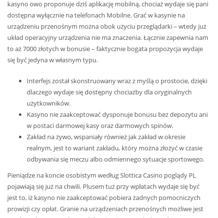
kasyno owo proponuje dziś aplikację mobilną, chociaż wydaje się pani
dostępna wyłącznie na telefonach Mobilne. Grać w kasynie na
urządzeniu przenośnym można obok użyciu przeglądarki – wtedy już
układ operacyjny urządzenia nie ma znaczenia. Łącznie zapewnia nam
to aż 7000 złotych w bonusie – faktycznie bogata propozycja wydaje
się być jedyna w własnym typu.
Interfejs został skonstruowany wraz z myślą o prostocie, dzięki
dlaczego wydaje się dostępny chociażby dla oryginalnych
użytkowników.
Kasyno nie zaakceptować dysponuje bonusu bez depozytu ani
w postaci darmowej kasy oraz darmowych spinów.
Zakład na żywo, wspaniały również jak zakład w okresie
realnym, jest to wariant zakładu, który można złożyć w czasie
odbywania się meczu albo odmiennego sytuacje sportowego.
Pieniądze na koncie osobistym według Slottica Casino poglądy PL
pojawiają się już na chwili. Plusem tuż przy wpłatach wydaje się być
jest to, iż kasyno nie zaakceptować pobiera żadnych pomocniczych
prowizji czy opłat. Granie na urządzeniach przenośnych możliwe jest