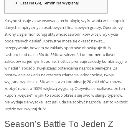
Czas Na Grę, Termin Na Wygraną!
Kasyno stosuje zaawansowaną technologię szyfrowania w celu opieki
danych empirycznych osobowych i finansowych graczy. Operatorzy
strony ciągle monitorują aktywność zawodników w celu wykrycia
podejrzanych działań. Korzystne może się okazać nawet…
przegrywanie, bowiem na zakłady sportowe obowiązuje duży
cashback, od czasu 5% do 55%, w zależności od momentu ilości
zakładów na jednym kuponie. Slottica premiuje zakłady kombinacyjne
w nadal 1 sposób, zwiększając potencjalną nagrodę pieniężną. Za
postawienie zakładu na czterech zdarzenia jednocześnie, twoja
wygrana wyniesie o 5% więcej, a za kombinację 20 zakładów, można
zdobyć nawet o 100% większą wygraną. Oczywiście możliwość, że ten
kupon „wejdzie”, w jaki to sposób określa się owo w slangu typerów,
nie wydaje się wysoka, lecz jeśli uda się zdobyć nagrodę, jest to korzyść
będzie nadzwyczaj duża.
Sеаsоn’s Ваttlе Tо Jеdеn Z