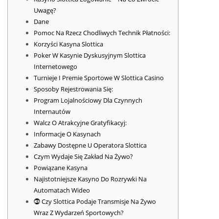
Uwagę?
Dane
Pomoc Na Rzecz Chodliwych Technik Płatności:
Korzyści Kasyna Slottica
Poker W Kasynie Dyskusyjnym Slottica
Internetowego
Turnieje I Premie Sportowe W Slottica Casino
Sposoby Rejestrowania Się:
Program Lojalnościowy Dla Czynnych
Internautów
Walcz O Atrakcyjne Gratyfikacyj:
Informacje O Kasynach
Zabawy Dostępne U Operatora Slottica
Czym Wydaje Się Zakład Na Żywo?
Powiązane Kasyna
Najistotniejsze Kasyno Do Rozrywki Na
Automatach Wideo
⓷ Czy Slottica Podaje Transmisje Na Żywo
Wraz Z Wydarzeń Sportowych?