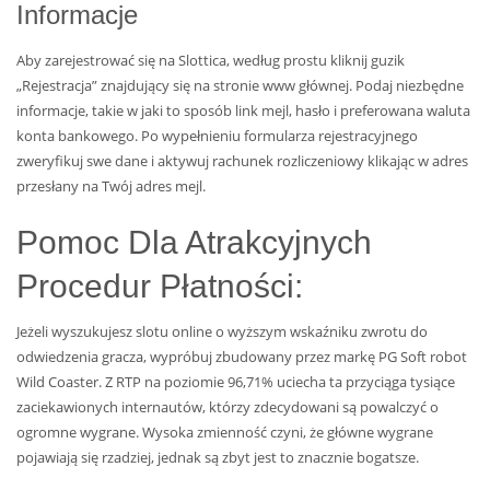
Informacje
Aby zarejestrować się na Slottica, według prostu kliknij guzik
„Rejestracja” znajdujący się na stronie www głównej. Podaj niezbędne
informacje, takie w jaki to sposób link mejl, hasło i preferowana waluta
konta bankowego. Po wypełnieniu formularza rejestracyjnego
zweryfikuj swe dane i aktywuj rachunek rozliczeniowy klikając w adres
przesłany na Twój adres mejl.
Pomoc Dla Atrakcyjnych
Procedur Płatności:
Jeżeli wyszukujesz slotu online o wyższym wskaźniku zwrotu do
odwiedzenia gracza, wypróbuj zbudowany przez markę PG Soft robot
Wild Coaster. Z RTP na poziomie 96,71% uciecha ta przyciąga tysiące
zaciekawionych internautów, którzy zdecydowani są powalczyć o
ogromne wygrane. Wysoka zmienność czyni, że główne wygrane
pojawiają się rzadziej, jednak są zbyt jest to znacznie bogatsze.