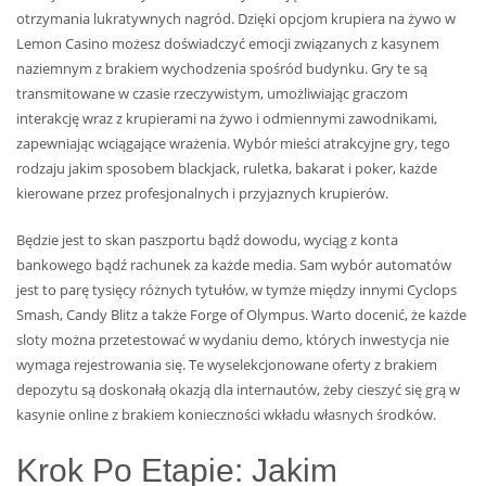
otrzymania lukratywnych nagród. Dzięki opcjom krupiera na żywo w
Lemon Casino możesz doświadczyć emocji związanych z kasynem
naziemnym z brakiem wychodzenia spośród budynku. Gry te są
transmitowane w czasie rzeczywistym, umożliwiając graczom
interakcję wraz z krupierami na żywo i odmiennymi zawodnikami,
zapewniając wciągające wrażenia. Wybór mieści atrakcyjne gry, tego
rodzaju jakim sposobem blackjack, ruletka, bakarat i poker, każde
kierowane przez profesjonalnych i przyjaznych krupierów.
Będzie jest to skan paszportu bądź dowodu, wyciąg z konta
bankowego bądź rachunek za każde media. Sam wybór automatów
jest to parę tysięcy różnych tytułów, w tymże między innymi Cyclops
Smash, Candy Blitz a także Forge of Olympus. Warto docenić, że każde
sloty można przetestować w wydaniu demo, których inwestycja nie
wymaga rejestrowania się. Te wyselekcjonowane oferty z brakiem
depozytu są doskonałą okazją dla internautów, żeby cieszyć się grą w
kasynie online z brakiem konieczności wkładu własnych środków.
Krok Po Etapie: Jakim