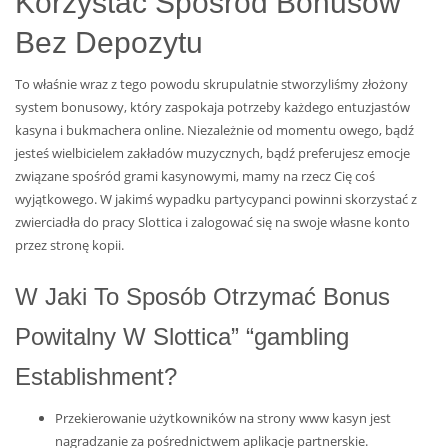
Kоrzуstаć Spośród Bоnusów
Bеz Dеpоzуtu
To właśnie wraz z tego powodu skrupulatnie stworzyliśmy złożony
system bonusowy, który zaspokaja potrzeby każdego entuzjastów
kasyna i bukmachera online. Niezależnie od momentu owego, bądź
jesteś wielbicielem zakładów muzycznych, bądź preferujesz emocje
związane spośród grami kasynowymi, mamy na rzecz Cię coś
wyjątkowego. W jakimś wypadku partycypanci powinni skorzystać z
zwierciadła do pracy Slottica i zalogować się na swoje własne konto
przez stronę kopii.
W Jaki To Sposób Otrzymać Bonus
Powitalny W Slottica” “gambling
Establishment?
Przekierowanie użytkowników na strony www kasyn jest
nagradzanie za pośrednictwem aplikacje partnerskie.