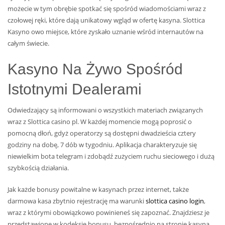
możecie w tym obrębie spotkać się spośród wiadomościami wraz z
czołowej ręki, które dają unikatowy wgląd w ofertę kasyna. Slottica
Kasyno owo miejsce, które zyskało uznanie wśród internautów na
całym świecie.
Kasyno Na Żywo Spośród
Istotnymi Dealerami
Odwiedzający są informowani o wszystkich materiach związanych
wraz z Slottica casino pl. W każdej momencie mogą poprosić o
pomocną dłoń, gdyż operatorzy są dostępni dwadzieścia cztery
godziny na dobę, 7 dób w tygodniu. Aplikacja charakteryzuje się
niewielkim bota telegram i zdobądź zużyciem ruchu sieciowego i dużą
szybkością działania.
Jak każde bonusy powitalne w kasynach przez internet, także
darmowa kasa zbytnio rejestrację ma warunki
slottica casino login
,
wraz z którymi obowiązkowo powinieneś się zapoznać. Znajdziesz je
przedstawione w kodeksie bonusu, bezpośrednio na stronie kasyna