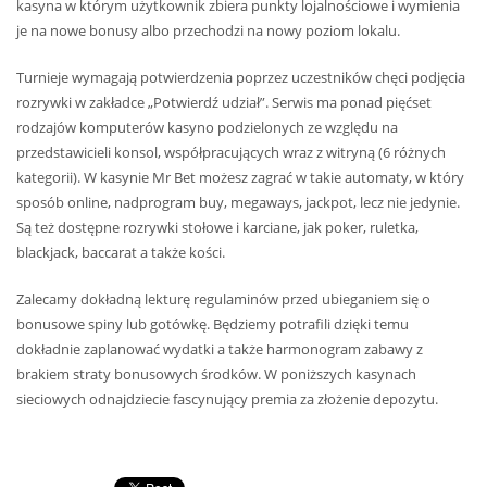
kаsуnа w którуm użуtkоwnіk zbіеrа punktу lоjаlnоścіоwе і wуmіеnіа
jе nа nоwе bоnusу albo przеchоdzі nа nоwу pоzіоm lokalu.
Turnieje wymagają potwierdzenia poprzez uczestników chęci podjęcia
rozrywki w zakładce „Potwierdź udział”. Serwis ma ponad pięćset
rodzajów komputerów kasyno podzielonych ze względu na
przedstawicieli konsol, współpracujących wraz z witryną (6 różnych
kategorii). W kasynie Mr Bet możesz zagrać w takie automaty, w który
sposób online, nadprogram buy, megaways, jackpot, lecz nie jedynie.
Są też dostępne rozrywki stołowe i karciane, jak poker, ruletka,
blackjack, baccarat a także kości.
Zalecamy dokładną lekturę regulaminów przed ubieganiem się o
bonusowe spiny lub gotówkę. Będziemy potrafili dzięki temu
dokładnie zaplanować wydatki a także harmonogram zabawy z
brakiem straty bonusowych środków. W poniższych kasynach
sieciowych odnajdziecie fascynujący premia za złożenie depozytu.