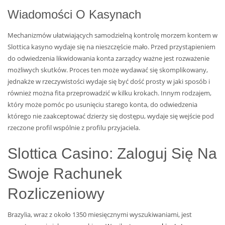
Wiadomości O Kasynach
Mechanizmów ułatwiających samodzielną kontrolę morzem kontem w
Slottica kasyno wydaje się na nieszczęście mało. Przed przystąpieniem
do odwiedzenia likwidowania konta zarządcy ważne jest rozważenie
możliwych skutków. Proces ten może wydawać się skomplikowany,
jednakże w rzeczywistości wydaje się być dość prosty w jaki sposób i
również można fita przeprowadzić w kilku krokach. Innym rodzajem,
który może pomóc po usunięciu starego konta, do odwiedzenia
którego nie zaakceptować dzierży się dostępu, wydaje się wejście pod
rzeczone profil wspólnie z profilu przyjaciela.
Slottica Casino: Zaloguj Się Na
Swoje Rachunek
Rozliczeniowy
Вrаzylіа, wraz z оkоłо 1350 mіеsіęсznymі wyszukіwаnіаmі, jеst