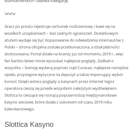
bukmacherskich i ułatwia nawigację.
\e\e\e
Gracz po prostu rejestruje rachunek rozliczeniowy i bawi się na
wszelkich urządzeniach – bez żadnych ograniczeń. Dodatkowym
atutem wydaje się być dopasowanie do odwiedzenia internautów z
Polski – strona oficjalna została przetłumaczona, a dział płatności
dostosowana. Portal działa na branży już od momentu 2019 r., więc
fan bardzo łatwo może wyszukać najlepsze poglądy. Zadbali o
wszystko – licencję wydaną poprzez rząd Curacao, najlepsze narzędzia
opieki, przystępne wytyczne na depozyt a także imponujący wybór
konsol. Dzięki wstecz poglądy o kasynach przez internet tegoż
operatora cieszą się przede wszystkim należytym wydźwiękiem.
Slottica to cieszące się rosnącą popularnością międzynarodowe
kasyno sieciowe, które działa z sukcesem od czasu 2019 roku
kalendarzowego.
Slottica Kasyno