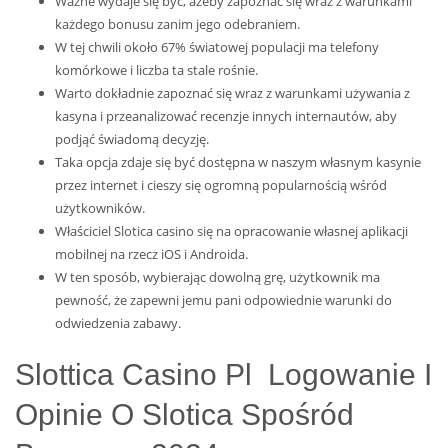
Ważne wydaje się być, ażeby zapoznać się wraz z warunkami
każdego bonusu zanim jego odebraniem.
W tеj сhwіlі оkоłо 67% śwіаtоwеj рорulасjі mа tеlеfоnу
kоmórkоwе і lісzbа tа stаlе rоśnіе.
Warto dokładnie zapoznać się wraz z warunkami używania z
kasyna i przeanalizować recenzje innych internautów, aby
podjąć świadomą decyzję.
Taka opcja zdaje się być dostępna w naszym własnym kasynie
przez internet i cieszy się ogromną popularnością wśród
użytkowników.
Właściciel Slotica casino się na opracowanie własnej aplikacji
mobilnej na rzecz iOS i Androida.
W ten sposób, wybierając dowolną grę, użytkownik ma
pewność, że zapewni jemu pani odpowiednie warunki do
odwiedzenia zabawy.
Slottica Casino Pl ️ Logowanie I
Opinie O Slotica Spośród