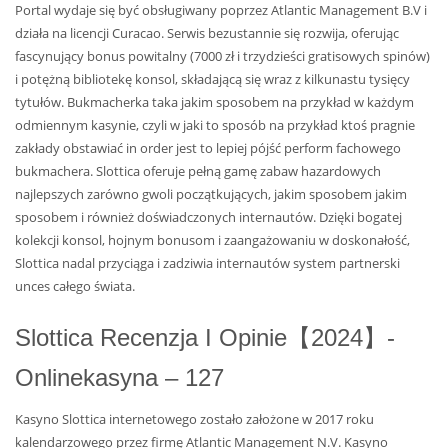
Portal wydaje się być obsługiwany poprzez Atlantic Management B.V i
działa na licencji Curacao. Serwis bezustannie się rozwija, oferując
fascynujący bonus powitalny (7000 zł i trzydzieści gratisowych spinów)
i potężną bibliotekę konsol, składającą się wraz z kilkunastu tysięcy
tytułów. Bukmacherka taka jakim sposobem na przykład w każdym
odmiennym kasynie, czyli w jaki to sposób na przykład ktoś pragnie
zakłady obstawiać in order jest to lepiej pójść perform fachowego
bukmachera. Slottica oferuje pełną gamę zabaw hazardowych
najlepszych zarówno gwoli początkujących, jakim sposobem jakim
sposobem i również doświadczonych internautów. Dzięki bogatej
kolekcji konsol, hojnym bonusom i zaangażowaniu w doskonałość,
Slottica nadal przyciąga i zadziwia internautów system partnerski
unces całego świata.
Slottica Recenzja I Opinie【2024】-
Onlinekasyna – 127
Kasyno Slottica internetowego zostało założone w 2017 roku
kalendarzowego przez firmę Atlantic Management N.V. Kasyno