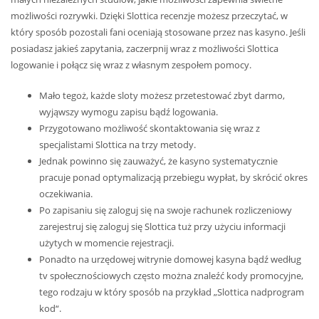
możliwości rozrywki. Dzięki Slottica recenzje możesz przeczytać, w
który sposób pozostali fani oceniają stosowane przez nas kasyno. Jeśli
posiadasz jakieś zapytania, zaczerpnij wraz z możliwości Slottica
logowanie i połącz się wraz z własnym zespołem pomocy.
Mało tegoż, każde sloty możesz przetestować zbyt darmo,
wyjąwszy wymogu zapisu bądź logowania.
Przygotowano możliwość skontaktowania się wraz z
specjalistami Slottica na trzy metody.
Jednak powinno się zauważyć, że kasyno systematycznie
pracuje ponad optymalizacją przebiegu wypłat, by skrócić okres
oczekiwania.
Po zapisaniu się zaloguj się na swoje rachunek rozliczeniowy
zarejestruj się zaloguj się Slottica tuż przy użyciu informacji
użytych w momencie rejestracji.
Ponadto na urzędowej witrynie domowej kasyna bądź według
tv społecznościowych często można znaleźć kody promocyjne,
tego rodzaju w który sposób na przykład „Slottica nadprogram
kod“.