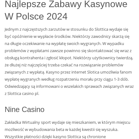
Najlepsze Zabawy Kasynowe
W Polsce 2024
Jednym z najczęstszych zarzutów w stosunku do Slottica wydaje się
być opóźnienie w wypłacie środków. Niektórzy zawodnicy skarżą się
na długie oczekiwanie na wypłatę swoich wygranych. W wypadku
problemów z wypłatami zawsze powinno się skontaktować się wraz z
obsługą kontrahenta i zgłosić kłopot. Niektórzy użytkownicy twierdzą,
że dłużej niż najczęściej trzeba czekać na rozwiązanie problemów
związanych z wypłatą. Kasyno przez internet Slotica umożliwia fanom
wypłatę wygranych według rozpatrzeniu morału przy ciągu 1-3 dób.
Odwiedzający są informowani o wszelakich sprawach związanych wraz
z Slottica casino pl.
Nine Casino
Zakładka Wirtualny sport wydaje się mieszkaniem, w którym miejscu
możliwość w wybudowania beta w każdej kwestii się wyszuka.
Wszystkie płatności dzięki kasyno Slottica są chronione