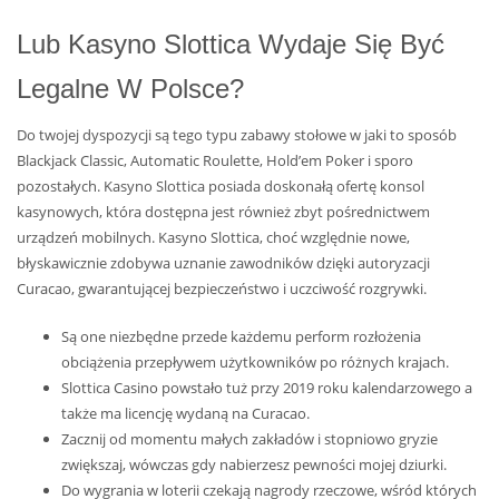
Lub Kasyno Slottica Wydaje Się Być
Legalne W Polsce?
Do twojej dyspozycji są tego typu zabawy stołowe w jaki to sposób
Blackjack Classic, Automatic Roulette, Hold’em Poker i sporo
pozostałych. Kasyno Slottica posiada doskonałą ofertę konsol
kasynowych, która dostępna jest również zbyt pośrednictwem
urządzeń mobilnych. Kasyno Slottica, choć względnie nowe,
błyskawicznie zdobywa uznanie zawodników dzięki autoryzacji
Curacao, gwarantującej bezpieczeństwo i uczciwość rozgrywki.
Są one niezbędne przede każdemu perform rozłożenia
obciążenia przepływem użytkowników po różnych krajach.
Slottica Casino powstało tuż przy 2019 roku kalendarzowego a
także ma licencję wydaną na Curacao.
Zacznij od momentu małych zakładów i stopniowo gryzie
zwiększaj, wówczas gdy nabierzesz pewności mojej dziurki.
Do wygrania w loterii czekają nagrody rzeczowe, wśród których