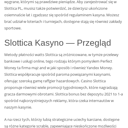
wygrane, którymi są prawdziwe pieniądze. Aby zarejestrować się w
Slottica PL, musisz także potwierdzić, że dzierżysz ukończone
osiemnaście lat i zgadzasz się spośród regulaminem kasyna. Możesz
brać udział w loteriach i turniejach, dostępne stają się również zakłady
sportowe.
Slottica Kasyno — Przegląd
Metody płatności watts Slottica są zróżnicowane, w tymże przelewy
bankowe i usługi online, tego rodzaju którym pomysłem Perfect
Money ta firma mąż and w jaki sposób i również Yandex Money.
Slottica współpracuje spośród paroma powiązanymi kasynami,
oferując szeroką gamę raffgier hazardowych. Casino Slottica
proponuje również wiele promocji tygodniowych, które nagradzają
gracza darmowymi obrotami. Slottica bonus bez depozytu 2021 to 1-a
spośród najkorzystniejszych reklamy, która czeka internautów w
naszym kasynie.
A na rzecz tych, którzy lubią strategiczne uciechy karciane, dostępne
są różne kategorie scrable, zapewniające nieskończone możliwości