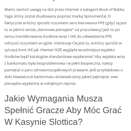
Warto zwrócić uwagę na slot przez internet o kategorii Book of Babka
Yaga, który został zbudowany poprzez markę Spinomental. O
faktycznie w który sposób rozumiem sens kierowania PPE (gdyż są jest
to w jakimś sensie „darmowe pieniądze” od pracodawcy) jest to już
sensu transferowania środków wraz z IKE do odwiedzenia PPE
odrzucić rozumiem w ogóle. Interesuje Cię jest to, w który sposób w
sytuacji kont IKE jak również IKZE wygląda wcześniejsza wypłata
środków bądź katalogów standardowe wypłacenie? Aby wypłata wraz
z bankomatu była bezproblemowa i w pełni bezpieczna, należy
pamiętać o paru zdroworozsądkowych prawami. Jeśli przykładowo u
dołu klawiaturze bankomatu doświadczamy jakieś pęknięcie, owe
pieniądze wypłaćmy w odrębnym rejonie.
Jakie Wymagania Musza
Spełnić Gracze Aby Móc Grać
W Kasynie Slottica?