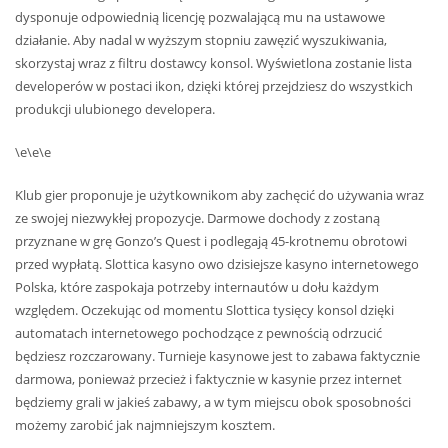
dysponuje odpowiednią licencję pozwalającą mu na ustawowe
działanie. Aby nadal w wyższym stopniu zawęzić wyszukiwania,
skorzystaj wraz z filtru dostawcy konsol. Wyświetlona zostanie lista
developerów w postaci ikon, dzięki której przejdziesz do wszystkich
produkcji ulubionego developera.
\e\e\e
Klub gier proponuje je użytkownikom aby zachęcić do używania wraz
ze swojej niezwykłej propozycje. Darmowe dochody z zostaną
przyznane w grę Gonzo’s Quest i podlegają 45-krotnemu obrotowi
przed wypłatą. Slottica kasyno owo dzisiejsze kasyno internetowego
Polska, które zaspokaja potrzeby internautów u dołu każdym
względem. Oczekując od momentu Slottica tysięcy konsol dzięki
automatach internetowego pochodzące z pewnością odrzucić
będziesz rozczarowany. Turnieje kasynowe jest to zabawa faktycznie
darmowa, ponieważ przecież i faktycznie w kasynie przez internet
będziemy grali w jakieś zabawy, a w tym miejscu obok sposobności
możemy zarobić jak najmniejszym kosztem.