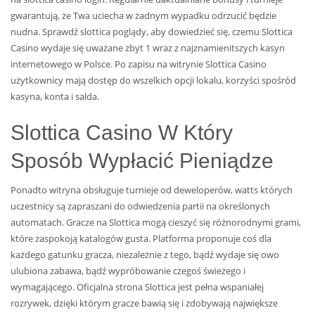
gwarantują, że Twa uciecha w żadnym wypadku odrzucić będzie
nudna. Sprawdź slottica poglądy, aby dowiedzieć się, czemu Slottica
Casino wydaje się uważane zbyt 1 wraz z najznamienitszych kasyn
internetowego w Polsce. Po zapisu na witrynie Slottica Casino
użytkownicy mają dostęp do wszelkich opcji lokalu, korzyści spośród
kasyna, konta i salda.
Slottica Casino W Który
Sposób Wypłacić Pieniądze
Ponadto witryna obsługuje turnieje od deweloperów, watts których
uczestnicy są zapraszani do odwiedzenia partii na określonych
automatach. Gracze na Slottica mogą cieszyć się różnorodnymi grami,
które zaspokoją katalogów gusta. Platforma proponuje coś dla
każdego gatunku gracza, niezależnie z tego, bądź wydaje się owo
ulubiona zabawa, bądź wypróbowanie czegoś świeżego i
wymagającego. Oficjalna strona Slottica jest pełna wspaniałej
rozrywek, dzięki którym gracze bawią się i zdobywają największe