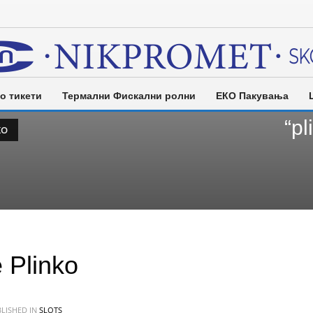
о тикети
Термални Фискални ролни
ЕКО Пакувања
“pl
KO
e Plinko
LISHED IN
SLOTS