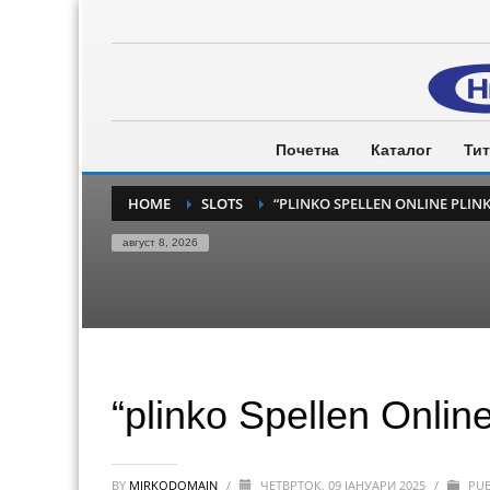
Почетна
Каталог
Тит
HOME
SLOTS
“PLINKO SPELLEN ONLINE PLIN
август 8, 2026
“plinko Spellen Onlin
BY
MIRKODOMAIN
/
ЧЕТВРТОК, 09 ЈАНУАРИ 2025
/
PUB