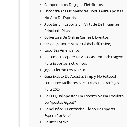
Campeonatos De Jogos Eletrônicos
Encontre Aca Os Melhores Bônus Para Apostas
No Ano De Esports
Apostar Em Esports Em Virtude De Iniciantes:
Principais Dicas
Cobertura De Online Games E Eventos
Cs: Go (counter-strike: Global Offensive)
Esportes Americanos
Pinnacle: Incapere De Apostas Com Arbitragem
Para Esportes Eletrônicos
Jogos Eletrônicos Na Kto
Guia Exacto De Apostas Simply No Futebol
Feminino: Melhores Sites, Dicas E Estratégias
Para 2024
Por O Qual Apostar Em Esports Na Na Locuinta
De Apostas Ggbet?
Conclusão: O Fantástico Globo De Esports
Espera Por Você
Counter Strike