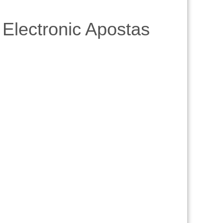
Electronic Apostas