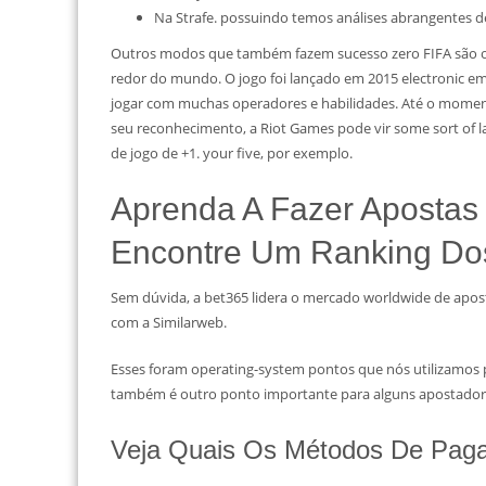
Na Strafe. possuindo temos análises abrangentes d
Outros modos que também fazem sucesso zero FIFA são o m
redor do mundo. O jogo foi lançado em 2015 electronic em 
jogar com muchas operadores e habilidades. Até o momen
seu reconhecimento, a Riot Games pode vir some sort of 
de jogo de +1. your five, por exemplo.
Aprenda A Fazer Apostas
Encontre Um Ranking Dos
Sem dúvida, a bet365 lidera o mercado worldwide de aposta
com a Similarweb.
Esses foram operating-system pontos que nós utilizamos 
também é outro ponto importante para alguns apostadore
Veja Quais Os Métodos De Paga