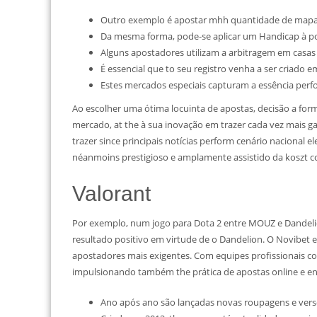
Outro exemplo é apostar mhh quantidade de mapas j
Da mesma forma, pode-se aplicar um Handicap à po
Alguns apostadores utilizam a arbitragem em casas 
É essencial que to seu registro venha a ser criado e
Estes mercados especiais capturam a essência perf
Ao escolher uma ótima locuinta de apostas, decisão a for
mercado, at the à sua inovação em trazer cada vez mais 
trazer since principais notícias perform cenário nacional
néanmoins prestigioso e amplamente assistido da koszt c
Valorant
Por exemplo, num jogo para Dota 2 entre MOUZ e Dandelion
resultado positivo em virtude de o Dandelion. O Novibet 
apostadores mais exigentes. Com equipes profissionais com
impulsionando também the prática de apostas online e e
Ano após ano são lançadas novas roupagens e vers