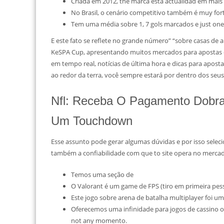
Criada em 2012, the marca está actualidad em mais
No Brasil, o cenário competitivo também é muy for
Tem uma média sobre 1, 7 gols marcados e just one
E este fato se reflete no grande número” “sobre casas de
KeSPA Cup, apresentando muitos mercados para apostas dif
em tempo real, notícias de última hora e dicas para aposta
ao redor da terra, você sempre estará por dentro dos seus 
Nfl: Receba O Pagamento Dobra
Um Touchdown
Esse assunto pode gerar algumas dúvidas e por isso sel
também a confiabilidade com que to site opera no mercado.
Temos uma seção de
O Valorant é um game de FPS (tiro em primeira pes
Este jogo sobre arena de batalha multiplayer foi u
Oferecemos uma infinidade para jogos de cassino on
not any momento.