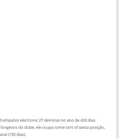
10 empates electronic 27 derrotas no ano de 426 dias
 longevos do clube, ele ocupa some sort of sexta posição,
ral (730 dias).