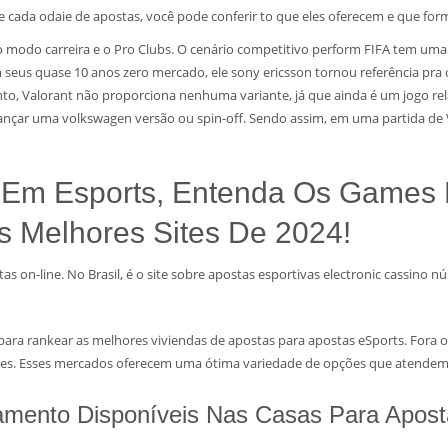
e cada odaie de apostas, você pode conferir to que eles oferecem e que for
odo carreira e o Pro Clubs. O cenário competitivo perform FIFA tem uma 
seus quase 10 anos zero mercado, ele sony ericsson tornou referência pra o
to, Valorant não proporciona nenhuma variante, já que ainda é um jogo r
lançar uma volkswagen versão ou spin-off. Sendo assim, em uma partida de
 Em Esports, Entenda Os Games 
 Melhores Sites De 2024!
s on-line. No Brasil, é o site sobre apostas esportivas electronic cassino
para rankear as melhores viviendas de apostas para apostas eSports. Fora
s. Esses mercados oferecem uma ótima variedade de opções que atendem a 
mento Disponíveis Nas Casas Para Apost