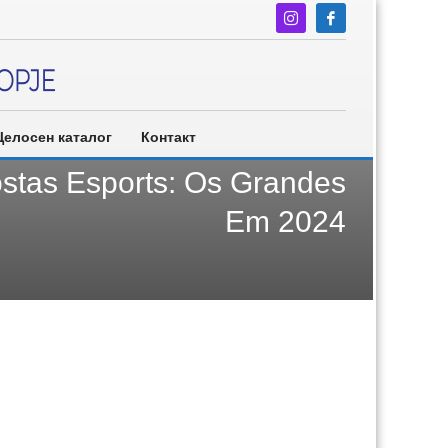
Целосен каталог
Контакт
ostas Esports: Os Grandes
Em 2024