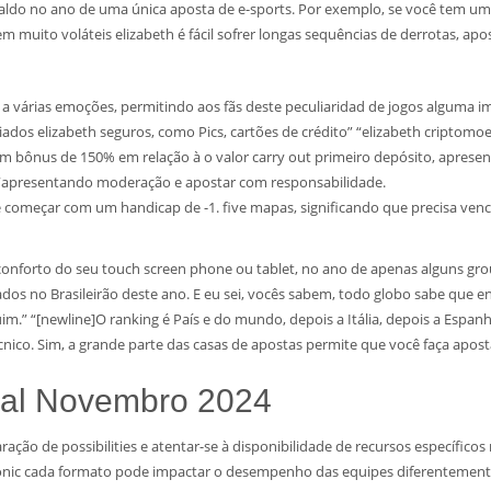
ldo no ano de uma única aposta de e-sports. Por exemplo, se você tem um ba
em muito voláteis elizabeth é fácil sofrer longas sequências de derrotas, 
 a várias emoções, permitindo aos fãs deste peculiaridad de jogos alguma i
dos elizabeth seguros, como Pics, cartões de crédito” “elizabeth criptomo
um bônus de 150% em relação à o valor carry out primeiro depósito, aprese
 “apresentando moderação e apostar com responsabilidade.
omeçar com um handicap de -1. five mapas, significando que precisa vence
conforto do seu touch screen phone ou tablet, no ano de apenas alguns group
dos no Brasileirão deste ano. E eu sei, vocês sabem, todo globo sabe que ent
uim.” “[newline]O ranking é País e do mundo, depois a Itália, depois a Espa
técnico. Sim, a grande parte das casas de apostas permite que você faça ap
onal Novembro 2024
ração de possibilities e atentar-se à disponibilidade de recursos específico
ronic cada formato pode impactar o desempenho das equipes diferentemente.