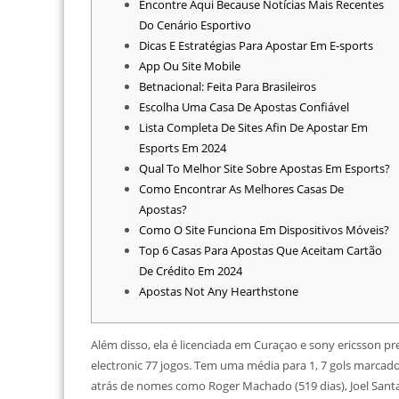
Encontre Aqui Because Notícias Mais Recentes
Do Cenário Esportivo
Dicas E Estratégias Para Apostar Em E-sports
App Ou Site Mobile
Betnacional: Feita Para Brasileiros
Escolha Uma Casa De Apostas Confiável
Lista Completa De Sites Afin De Apostar Em
Esports Em 2024
Qual To Melhor Site Sobre Apostas Em Esports?
Como Encontrar As Melhores Casas De
Apostas?
Como O Site Funciona Em Dispositivos Móveis?
Top 6 Casas Para Apostas Que Aceitam Cartão
De Crédito Em 2024
Apostas Not Any Hearthstone
Além disso, ela é licenciada em Curaçao e sony ericsson p
electronic 77 jogos. Tem uma média para 1, 7 gols marcado
atrás de nomes como Roger Machado (519 dias), Joel Santan