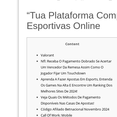
“Tua Plataforma Comp
Esportivas Online
Content
Valorant
Nfl: Receba O Pagamento Dobrado Se Acertar
Um Vencedor Da Remesa Assim Como O
Jogador Fijar Um Touchdown
Aprenda A Fazer Apostas Em Esports, Entenda
Os Games Na Alta E Encontre Um Ranking Dos
Melhores Sites De 2024!
Veja Quais Os Métodos De Pagamento
Disponíveis Nas Casas De Apostas!
Código Afiliado Betnacional Novembro 2024
Call Of Work: Mobile