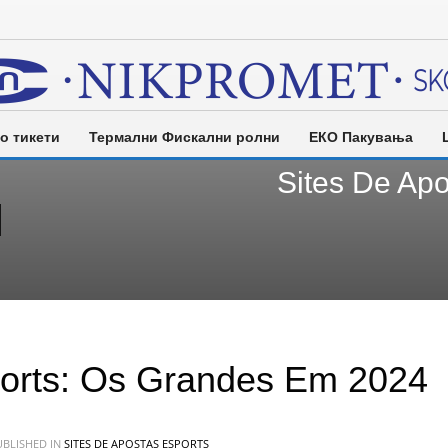
о тикети
Термални Фискални ролни
ЕКО Пакувања
Sites De Ap
ports: Os Grandes Em 2024
BLISHED IN
SITES DE APOSTAS ESPORTS