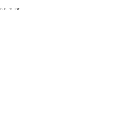
BLISHED IN
SE