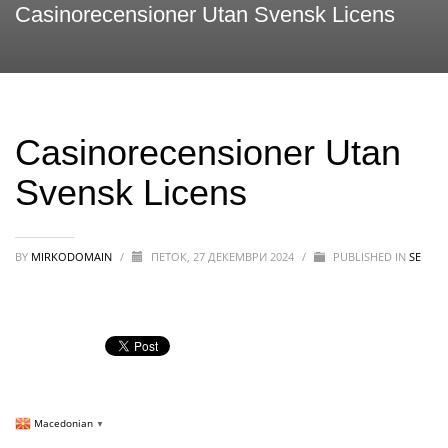
Casinorecensioner Utan Svensk Licens
Casinorecensioner Utan
Svensk Licens
BY
MIRKODOMAIN
/
ПЕТОК, 27 ДЕКЕМВРИ 2024
/
PUBLISHED IN
SE
Macedonian
▼